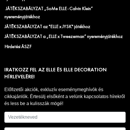
JÁTÉKSZABÁLYZAT „SoMe ELLE - Calvin Klein”
nyereményjátékhoz
JÁTÉKSZABÁLYZAT az "ELLE x JYSK" játékhoz
JÁTÉKSZABÁLYZAT a „ELLE x Tweezerman” nyereményjátékhoz
Hirdetési ÁSZF
IRATKOZZ FEL AZ ELLE ÉS ELLE DECORATION
HÍRLEVELÉRE!
Előfizetői akciók, exkluzív eseménymeghívók és
cikkajánlók. Értesülj elsőként a velünk kapcsolatos hírekről
és less be a kulisszák mögé!