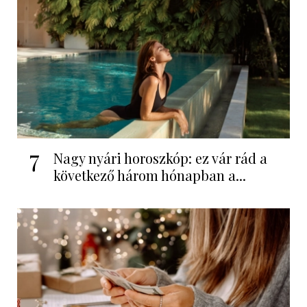
7
Nagy nyári horoszkóp: ez vár rád a
következő három hónapban a...