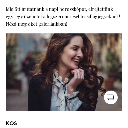
Mielőtt mutatnánk a napi horoszkópot, elrejtettünk
egy-egy üzenetet a legszerencsésebb csillagjegyeknek!
Nézd meg őket galériánkban!
KOS