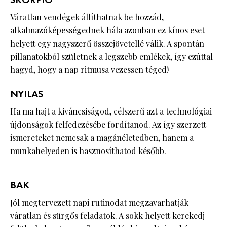
SKORPIÓ
Váratlan vendégek állíthatnak be hozzád,
alkalmazóképességednek hála azonban ez kínos eset
helyett egy nagyszerű összejövetellé válik. A spontán
pillanatokból születnek a legszebb emlékek, így ezúttal
hagyd, hogy a nap ritmusa vezessen téged!
NYILAS
Ha ma hajt a kiváncsiságod, célszerű azt a technológiai
újdonságok felfedezésébe fordítanod. Az így szerzett
ismereteket nemcsak a magánéletedben, hanem a
munkahelyeden is hasznosíthatod később.
BAK
Jól megtervezett napi rutinodat megzavarhatják
váratlan és sürgős feladatok. A sokk helyett kerekedj