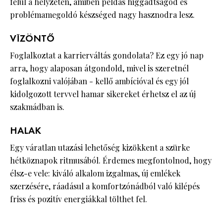
felül a helyzeten, amiben példás higgadtságod és
problémamegoldó készséged nagy hasznodra lesz.
VÍZÖNTŐ
Foglalkoztat a karrierváltás gondolata? Ez egy jó nap
arra, hogy alaposan átgondold, mivel is szeretnél
foglalkozni valójában - kellő ambícióval és egy jól
kidolgozott tervvel hamar sikereket érhetsz el az új
szakmádban is.
HALAK
Egy váratlan utazási lehetőség kizökkent a szürke
hétköznapok ritmusából. Érdemes megfontolnod, hogy
élsz-e vele: kiváló alkalom izgalmas, új emlékek
szerzésére, ráadásul a komfortzónádból való kilépés
friss és pozitív energiákkal tölthet fel.