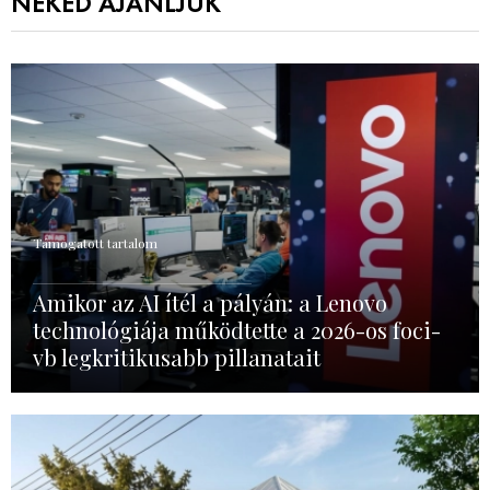
NEKED AJÁNLJUK
Támogatott tartalom
Amikor az AI ítél a pályán: a Lenovo
technológiája működtette a 2026-os foci-
vb legkritikusabb pillanatait