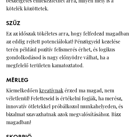
beszélgetés emlékeztethet arra, milyen mély is a
kötelék közöttetek.
SZŰZ
Ez az időszak tökéletes arra, hogy felfedezd magadban
az eddig rejtett potenciálokat! Pénzügyeid kezelése
terén például pozitív felismerés érhet, és logikus
gondolkodásod is nagy előnyödre válhat, ha a
megfelelő területen kamatoztatod.
MÉRLEG
Kiemelkedően
kreatívnak
érzed ma magad, nem
véletlenül! Feletteseid is értékelni fogják, ha merész,
innovatív ötletekkel próbálkozol munkahelyeden, és
bizalmat szavazhatnak azok megvalósításához. Bízz
magadban!