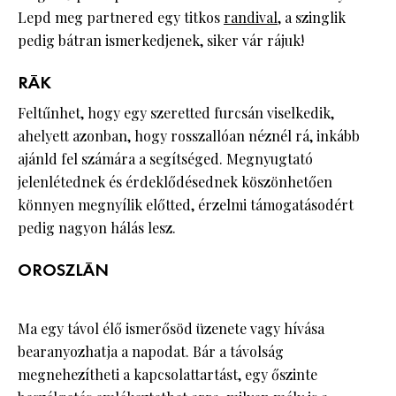
Lepd meg partnered egy titkos
randival
, a szinglik
pedig bátran ismerkedjenek, siker vár rájuk!
RÁK
Feltűnhet, hogy egy szeretted furcsán viselkedik,
ahelyett azonban, hogy rosszallóan néznél rá, inkább
ajánld fel számára a segítséged. Megnyugtató
jelenlétednek és érdeklődésednek köszönhetően
könnyen megnyílik előtted, érzelmi támogatásodért
pedig nagyon hálás lesz.
OROSZLÁN
Ma egy távol élő ismerősöd üzenete vagy hívása
bearanyozhatja a napodat. Bár a távolság
megnehezítheti a kapcsolattartást, egy őszinte