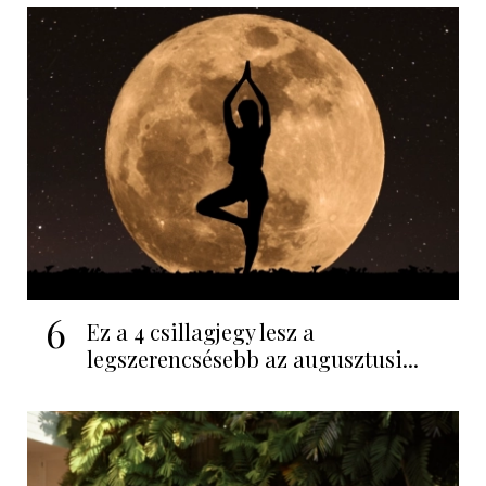
6
Ez a 4 csillagjegy lesz a
legszerencsésebb az augusztusi...