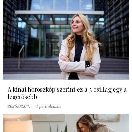
A kínai horoszkóp szerint ez a 3 csillagjegy a
legerősebb
2025.02.04.
1 perc olvasás