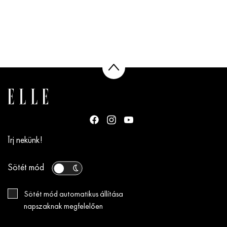
Írj nekünk!
Sötét mód
Sötét mód automatikus állítása
napszaknak megfelelően