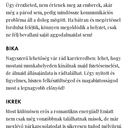
Úgy érezheted, nem értenek meg az emberek, akár
még a párod sem, pedig mindössze kommunikációs
probléma áll a dolog mögött. Ha bátran és megértéssel
fordulsz feléjük, könnyen megoldódik a helyzet, csak
ne félj bevallani saját aggodalmaidat sem!
BIKA
Nagyszerű lehetőség vár rád karrieredben: lehet, hogy
mostani munkahelyeden kínálnak majd fizetésemelést,
de álmaid állásajánlata is rádtalálhat. Légy nyitott és
figyelmes, hiszen felkészültséged és magabiztosságod
most a legnagyobb előnyöd!
IKREK
Most különösen erős a romantikus energiád! Emiatt
nem csak még vonzóbbnak találhatnak mások, de már
meglévő párkapcsolatodat is sikeresen tudod mélyíteni.