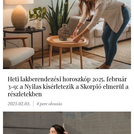
Heti lakberendezési horoszkóp 2025. február
3-9: a Nyilas kísérletezik a Skorpió elmerül a
részletekben
2025.02.03.
4 perc olvasás