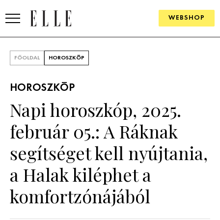
WEBSHOP
DIVAT
FŐOLDAL
HOROSZKÓP
ELLE DIGITAL
HOROSZKÓP
GOURMET AWARDS
Napi horoszkóp, 2025.
SZÉPSÉG
február 05.: A Ráknak
KULTÚRA
segítséget kell nyújtania,
PSZICHÉ
a Halak kiléphet a
komfortzónájából
ÉLETMÓD
PÁRKAPCSOLAT