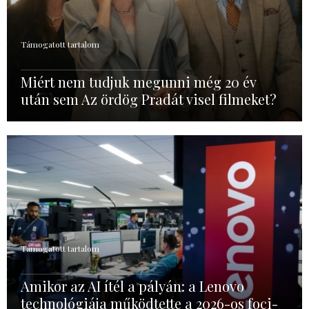
Támogatott tartalom
Miért nem tudjuk megunni még 20 év
után sem Az ördög Pradát visel filmeket?
Támogatott tartalom
Amikor az AI ítél a pályán: a Lenovo
technológiája működtette a 2026-os foci-