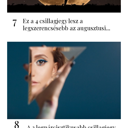
7
Ez a 4 csillagjegy lesz a
legszerencsésebb az augusztusi...
8
A 3 legnárcisztikusabb csillagjegy