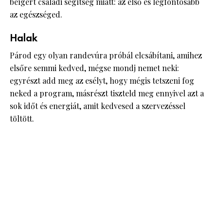
beígért családi segítség miatt: az első és legfontosabb
az egészséged.
Halak
Párod egy olyan randevúra próbál elcsábítani, amihez
elsőre semmi kedved, mégse mondj nemet neki:
egyrészt add meg az esélyt, hogy mégis tetszeni fog
neked a program, másrészt tiszteld meg ennyivel azt a
sok időt és energiát, amit kedvesed a szervezéssel
töltött.