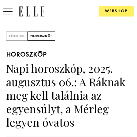
WEBSHOP
DIVAT
FŐOLDAL
HOROSZKÓP
ELLE DIGITAL
HOROSZKÓP
GOURMET AWARDS
Napi horoszkóp, 2025.
SZÉPSÉG
augusztus 06.: A Ráknak
KULTÚRA
meg kell találnia az
PSZICHÉ
egyensúlyt, a Mérleg
legyen óvatos
ÉLETMÓD
PÁRKAPCSOLAT