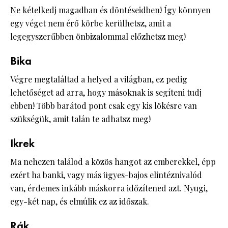
Ne kételkedj magadban és döntéseidben! Így könnyen
egy véget nem érő körbe kerülhetsz, amit a
legegyszerűbben önbizalommal előzhetsz meg!
Bika
Végre megtaláltad a helyed a világban, ez pedig
lehetőséget ad arra, hogy másoknak is segíteni tudj
ebben! Több barátod pont csak egy kis lökésre van
szükségük, amit talán te adhatsz meg!
Ikrek
Ma nehezen találod a közös hangot az emberekkel, épp
ezért ha banki, vagy más ügyes-bajos elintéznivalód
van, érdemes inkább máskorra időzítened azt. Nyugi,
egy-két nap, és elmúlik ez az időszak.
Rák