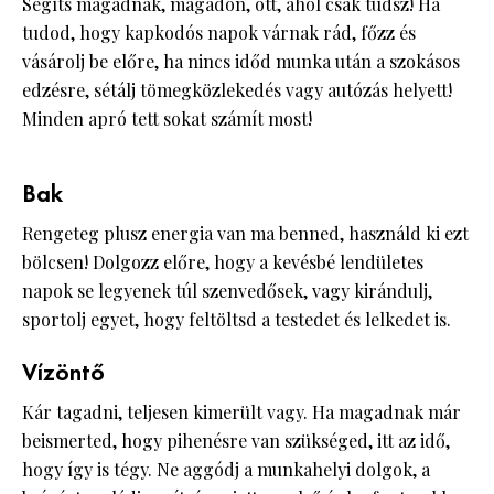
Segíts magadnak, magadon, ott, ahol csak tudsz! Ha
tudod, hogy kapkodós napok várnak rád, főzz és
vásárolj be előre, ha nincs időd munka után a szokásos
edzésre, sétálj tömegközlekedés vagy autózás helyett!
Minden apró tett sokat számít most!
Bak
Rengeteg plusz energia van ma benned, használd ki ezt
bölcsen! Dolgozz előre, hogy a kevésbé lendületes
napok se legyenek túl szenvedősek, vagy kirándulj,
sportolj egyet, hogy feltöltsd a testedet és lelkedet is.
Vízöntő
Kár tagadni, teljesen kimerült vagy. Ha magadnak már
beismerted, hogy pihenésre van szükséged, itt az idő,
hogy így is tégy. Ne aggódj a munkahelyi dolgok, a