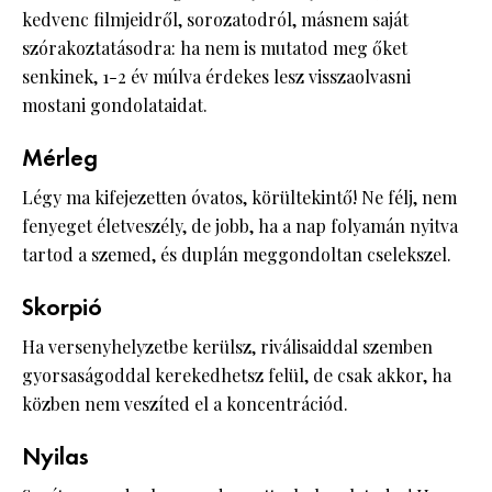
kedvenc filmjeidről, sorozatodról, másnem saját
szórakoztatásodra: ha nem is mutatod meg őket
senkinek, 1-2 év múlva érdekes lesz visszaolvasni
mostani gondolataidat.
Mérleg
Légy ma kifejezetten óvatos, körültekintő! Ne félj, nem
fenyeget életveszély, de jobb, ha a nap folyamán nyitva
tartod a szemed, és duplán meggondoltan cselekszel.
Skorpió
Ha versenyhelyzetbe kerülsz, riválisaiddal szemben
gyorsaságoddal kerekedhetsz felül, de csak akkor, ha
közben nem veszíted el a koncentrációd.
Nyilas