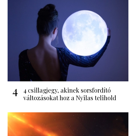
4
4 csillagjegy, akinek sorsfordító
változásokat hoz a Nyilas telihold