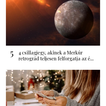
5
4 csillagjegy, akinek a Merkúr
retrográd teljesen felforgatja az é...