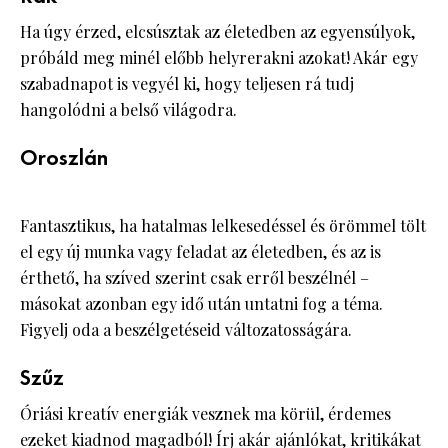
Ha úgy érzed, elcsúsztak az életedben az egyensúlyok,
próbáld meg minél előbb helyrerakni azokat! Akár egy
szabadnapot is vegyél ki, hogy teljesen rá tudj
hangolódni a belső világodra.
Oroszlán
Fantasztikus, ha hatalmas lelkesedéssel és örömmel tölt
el egy új munka vagy feladat az életedben, és az is
érthető, ha szíved szerint csak erről beszélnél –
másokat azonban egy idő után untatni fog a téma.
Figyelj oda a beszélgetéseid változatosságára.
Szűz
Óriási kreatív energiák vesznek ma körül, érdemes
ezeket kiadnod magadból! Írj akár ajánlókat, kritikákat