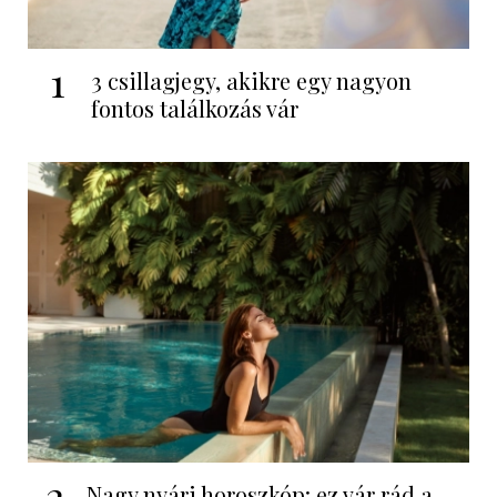
1
3 csillagjegy, akikre egy nagyon
fontos találkozás vár
2
Nagy nyári horoszkóp: ez vár rád a