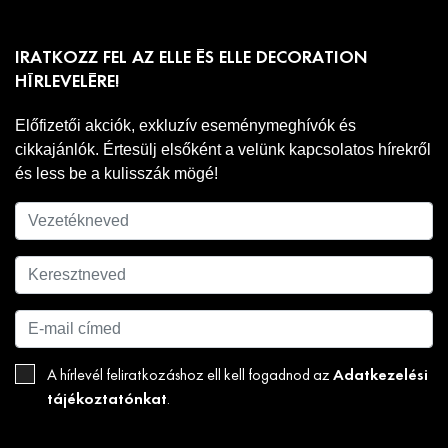
IRATKOZZ FEL AZ ELLE ÉS ELLE DECORATION
HÍRLEVELÉRE!
Előfizetői akciók, exkluzív eseménymeghívók és
cikkajánlók. Értesülj elsőként a velünk kapcsolatos hírekről
és less be a kulisszák mögé!
Adatkezelési
A hírlevél feliratkozáshoz ell kell fogadnod az
tájékoztatónkat
.