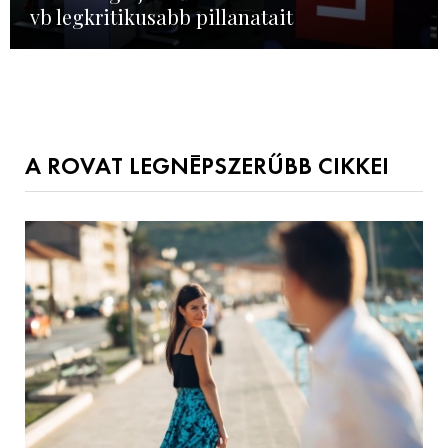
vb legkritikusabb pillanatait
A ROVAT LEGNÉPSZERŰBB CIKKEI