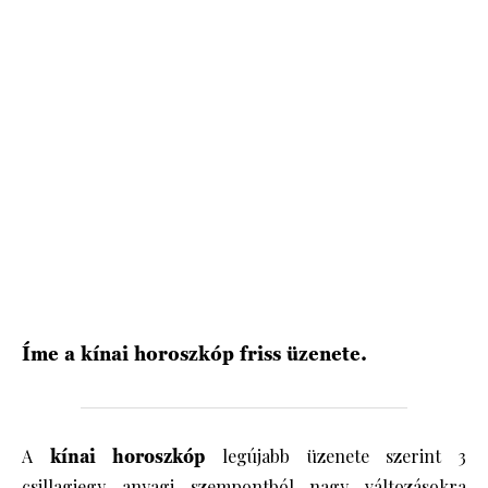
HÍRLEVÉL
Íme a kínai horoszkóp friss üzenete.
A
kínai horoszkóp
legújabb üzenete szerint
3
csillagjegy
anyagi szempontból nagy változásokra