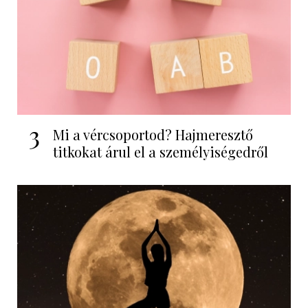
3
Mi a vércsoportod? Hajmeresztő
titkokat árul el a személyiségedről