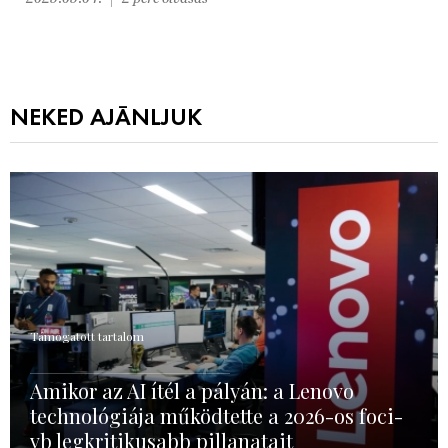
NEKED AJÁNLJUK
Támogatott tartalom
Amikor az AI ítél a pályán: a Lenovo
technológiája működtette a 2026-os foci-
vb legkritikusabb pillanatait