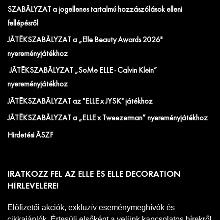
SZABÁLYZAT a jogellenes tartalmú hozzászólások elleni
fellépésről
JÁTÉKSZABÁLYZAT a „Elle Beauty Awards 2026"
nyereményjátékhoz
JÁTÉKSZABÁLYZAT „SoMe ELLE - Calvin Klein”
nyereményjátékhoz
JÁTÉKSZABÁLYZAT az "ELLE x JYSK" játékhoz
JÁTÉKSZABÁLYZAT a „ELLE x Tweezerman” nyereményjátékhoz
Hirdetési ÁSZF
IRATKOZZ FEL AZ ELLE ÉS ELLE DECORATION
HÍRLEVELÉRE!
Előfizetői akciók, exkluzív eseménymeghívók és
cikkajánlók. Értesülj elsőként a velünk kapcsolatos hírekről