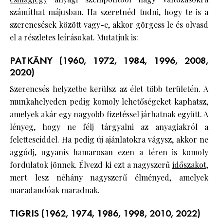
számíthat májusban. Ha szeretnéd tudni, hogy te is a
szerencsések között vagy-e, akkor görgess le és olvasd
el a részletes leírásokat. Mutatjuk is:
PATKÁNY (1960, 1972, 1984, 1996, 2008,
2020)
Szerencsés helyzetbe kerülsz az élet több területén. A
munkahelyeden pedig komoly lehetőségeket kaphatsz,
amelyek akár egy nagyobb fizetéssel járhatnak együtt. A
lényeg, hogy ne félj tárgyalni az anyagiakról a
feletteseiddel. Ha pedig új ajánlatokra vágysz, akkor ne
aggódj, ugyanis hamarosan ezen a téren is komoly
fordulatok jönnek. Élvezd ki ezt a nagyszerű
időszakot
,
mert lesz néhány nagyszerű élményed, amelyek
maradandóak maradnak.
TIGRIS (1962, 1974, 1986, 1998, 2010, 2022)