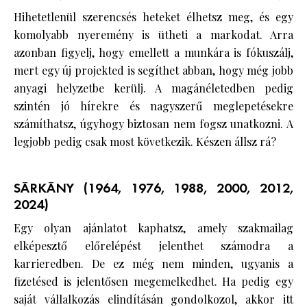
Hihetetlenül szerencsés heteket élhetsz meg, és egy
komolyabb nyeremény is ütheti a markodat. Arra
azonban figyelj, hogy emellett a munkára is fókuszálj,
mert egy új projekted is segíthet abban, hogy még jobb
anyagi helyzetbe kerülj. A magánéletedben pedig
szintén jó hírekre és nagyszerű meglepetésekre
számíthatsz, úgyhogy biztosan nem fogsz unatkozni. A
legjobb pedig csak most következik. Készen állsz rá?
SÁRKÁNY (1964, 1976, 1988, 2000, 2012,
2024)
Egy olyan ajánlatot kaphatsz, amely szakmailag
elképesztő előrelépést jelenthet számodra a
karrieredben. De ez még nem minden, ugyanis a
fizetésed is jelentősen megemelkedhet. Ha pedig egy
saját vállalkozás elindításán gondolkozol, akkor itt