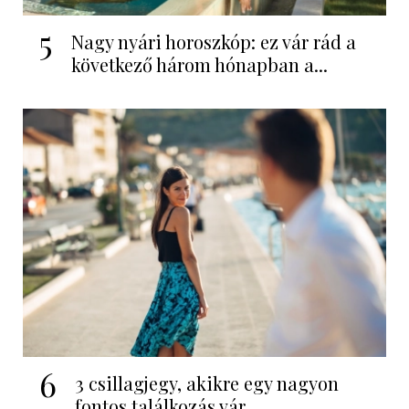
5
Nagy nyári horoszkóp: ez vár rád a
következő három hónapban a...
6
3 csillagjegy, akikre egy nagyon
fontos találkozás vár