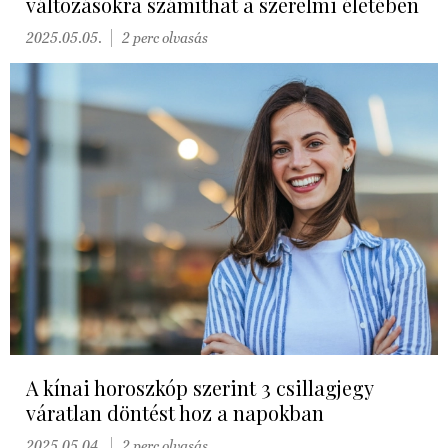
változásokra számíthat a szerelmi életében
2025.05.05.
2 perc olvasás
A kínai horoszkóp szerint 3 csillagjegy
váratlan döntést hoz a napokban
2025.05.04.
2 perc olvasás