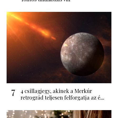
7
4 csillagjegy, akinek a Merkúr
retrográd teljesen felforgatja az é...