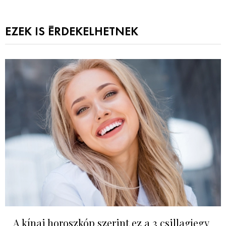
EZEK IS ÉRDEKELHETNEK
A kínai horoszkóp szerint ez a 3 csillagjegy