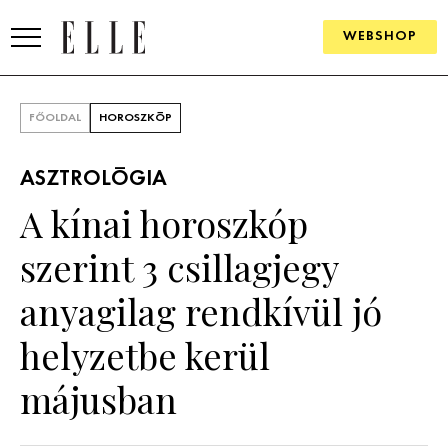
WEBSHOP
DIVAT
FŐOLDAL
HOROSZKÓP
ELLE DIGITAL
ASZTROLÓGIA
GOURMET AWARDS
A kínai horoszkóp
SZÉPSÉG
szerint 3 csillagjegy
KULTÚRA
anyagilag rendkívül jó
PSZICHÉ
helyzetbe kerül
májusban
ÉLETMÓD
PÁRKAPCSOLAT