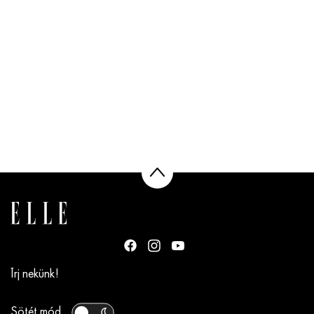
Írj nekünk!
Sötét mód