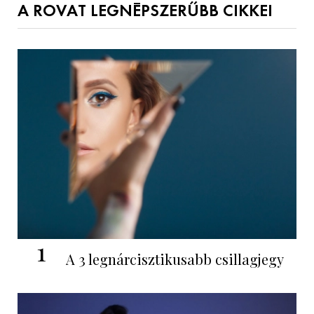
A ROVAT LEGNÉPSZERŰBB CIKKEI
1
A 3 legnárcisztikusabb csillagjegy