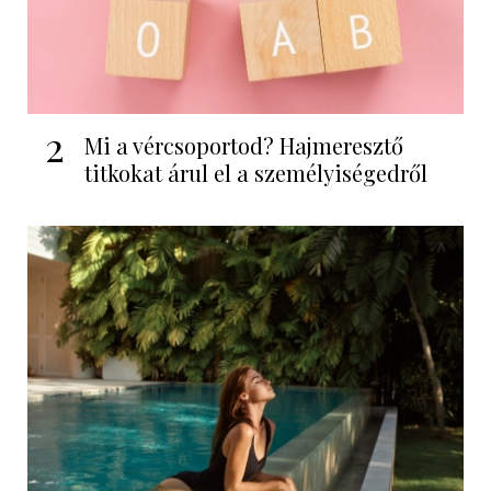
2
Mi a vércsoportod? Hajmeresztő
titkokat árul el a személyiségedről