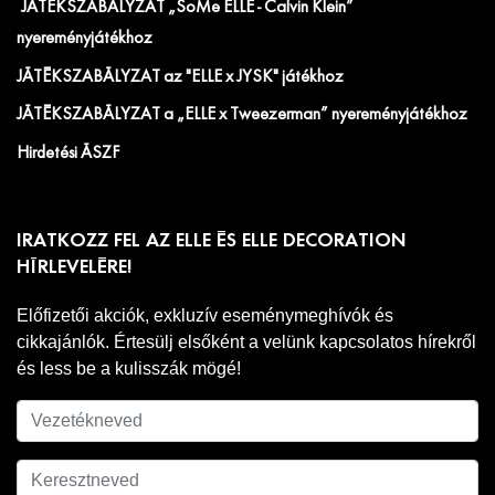
JÁTÉKSZABÁLYZAT „SoMe ELLE - Calvin Klein”
nyereményjátékhoz
JÁTÉKSZABÁLYZAT az "ELLE x JYSK" játékhoz
JÁTÉKSZABÁLYZAT a „ELLE x Tweezerman” nyereményjátékhoz
Hirdetési ÁSZF
IRATKOZZ FEL AZ ELLE ÉS ELLE DECORATION
HÍRLEVELÉRE!
Előfizetői akciók, exkluzív eseménymeghívók és
cikkajánlók. Értesülj elsőként a velünk kapcsolatos hírekről
és less be a kulisszák mögé!