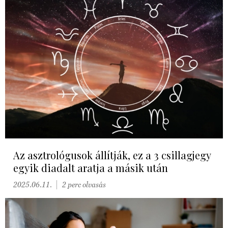
Az asztrológusok állítják, ez a 3 csillagjegy
egyik diadalt aratja a másik után
2025.06.11.
2 perc olvasás