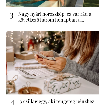
3
Nagy nyári horoszkóp: ez vár rád a
következő három hónapban a...
4
3 csillagjegy, aki rengeteg pénzhez