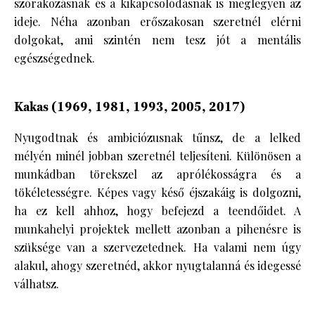
szórakozásnak és a kikapcsolódásnak is meglegyen az
ideje. Néha azonban erőszakosan szeretnél elérni
dolgokat, ami szintén nem tesz jót a mentális
egészségednek.
Kakas (1969, 1981, 1993, 2005, 2017)
Nyugodtnak és ambiciózusnak tűnsz, de a lelked
mélyén minél jobban szeretnél teljesíteni. Különösen a
munkádban törekszel az aprólékosságra és a
tökéletességre. Képes vagy késő éjszakáig is dolgozni,
ha ez kell ahhoz, hogy befejezd a teendőidet. A
munkahelyi projektek mellett azonban a pihenésre is
szüksége van a szervezetednek. Ha valami nem úgy
alakul, ahogy szeretnéd, akkor nyugtalanná és idegessé
válhatsz.