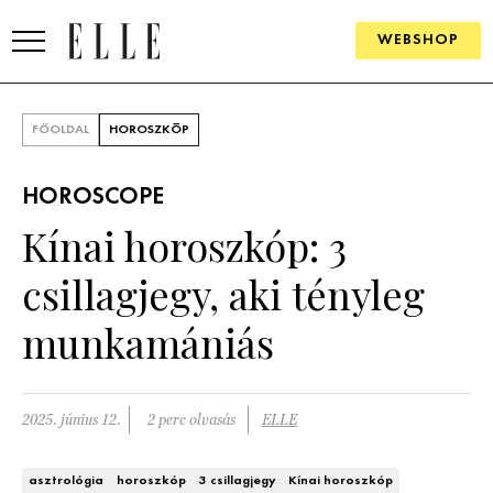
WEBSHOP
DIVAT
FŐOLDAL
HOROSZKÓP
ELLE DIGITAL
HOROSCOPE
GOURMET AWARDS
Kínai horoszkóp: 3
SZÉPSÉG
csillagjegy, aki tényleg
KULTÚRA
munkamániás
PSZICHÉ
2025. június 12.
2 perc olvasás
ELLE
ÉLETMÓD
PÁRKAPCSOLAT
asztrológia
horoszkóp
3 csillagjegy
Kínai horoszkóp