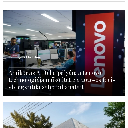
Támogatott tartalom
Amikor az AI ítél a pályán: a Lenovo
technológiája működtette a 2026-os foci-
vb legkritikusabb pillanatait