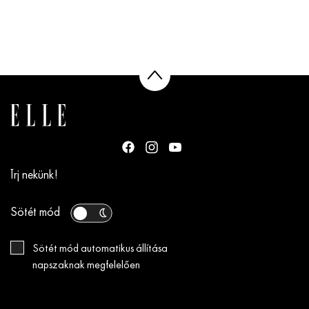
Írj nekünk!
Sötét mód
Sötét mód automatikus állítása
napszaknak megfelelően