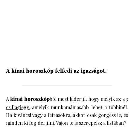
HÍRLEVÉL
A kínai horoszkóp felfedi az igazságot.
A
kínai horoszkóp
ból most kiderül, hogy melyik az a
3
csillagjegy
, amelyik munkamániásabb lehet a többinél.
Ha kíváncsi vagy a leírásokra, akkor csak görgess le, és
minden ki fog derülni. Vajon te is szerepelsz a listában?