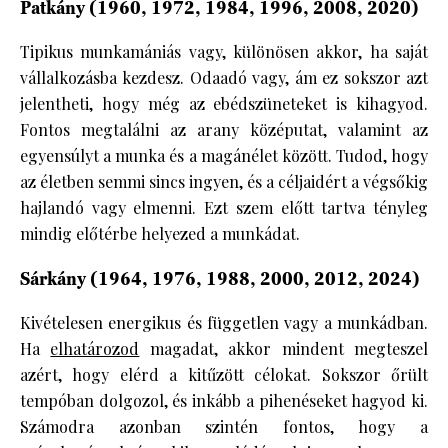
Patkány (1960, 1972, 1984, 1996, 2008, 2020)
Tipikus munkamániás vagy, különösen akkor, ha saját
vállalkozásba kezdesz. Odaadó vagy, ám ez sokszor azt
jelentheti, hogy még az ebédszüneteket is kihagyod.
Fontos megtalálni az arany középutat, valamint az
egyensúlyt a munka és a magánélet között. Tudod, hogy
az életben semmi sincs ingyen, és a céljaidért a végsőkig
hajlandó vagy elmenni. Ezt szem előtt tartva tényleg
mindig előtérbe helyezed a munkádat.
Sárkány (1964, 1976, 1988, 2000, 2012, 2024)
Kivételesen energikus és független vagy a munkádban.
Ha
elhatározod
magadat, akkor mindent megteszel
azért, hogy elérd a kitűzött célokat. Sokszor őrült
tempóban dolgozol, és inkább a pihenéseket hagyod ki.
Számodra azonban szintén fontos, hogy a