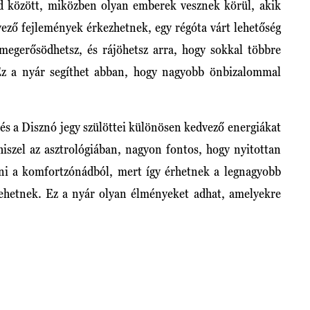
d között, miközben olyan emberek vesznek körül, akik
ező fejlemények érkezhetnek, egy régóta várt lehetőség
 megerősödhetsz, és rájöhetsz arra, hogy sokkal többre
Ez a nyár segíthet abban, hogy nagyobb önbizalommal
 és a Disznó jegy szülöttei különösen kedvező energiákat
hiszel az asztrológiában, nagyon fontos, hogy nyitottan
épni a komfortzónádból, mert így érhetnek a legnagyobb
lehetnek. Ez a nyár olyan élményeket adhat, amelyekre