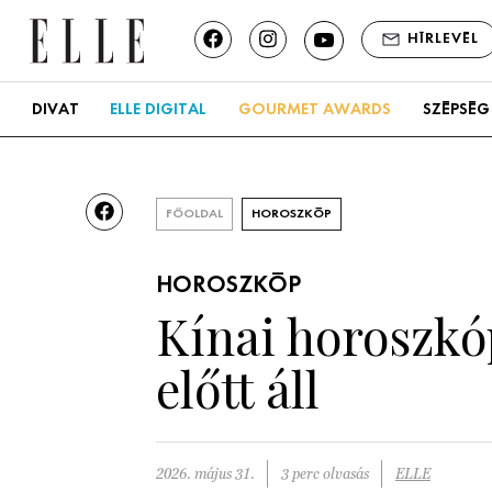
HÍRLEVÉL
DIVAT
ELLE DIGITAL
GOURMET AWARDS
SZÉPSÉG
FŐOLDAL
HOROSZKÓP
HOROSZKÓP
Kínai horoszkóp
előtt áll
2026. május 31.
3 perc olvasás
ELLE