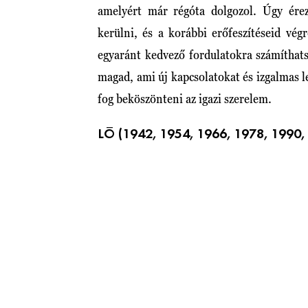
amelyért már régóta dolgozol. Úgy ére
kerülni, és a korábbi erőfeszítéseid v
egyaránt kedvező fordulatokra számíthat
magad, ami új kapcsolatokat és izgalmas l
fog beköszönteni az igazi szerelem.
LÓ (1942, 1954, 1966, 1978, 1990,