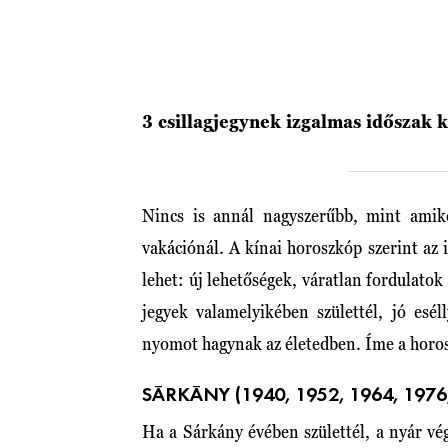
3 csillagjegynek izgalmas időszak 
Nincs is annál nagyszerűbb, mint amik
vakációnál. A kínai horoszkóp szerint az 
lehet: új lehetőségek, váratlan fordulatok
jegyek valamelyikében születtél, jó esé
nyomot hagynak az életedben. Íme a horos
SÁRKÁNY (1940, 1952, 1964, 1976,
Ha a Sárkány évében születtél, a nyár vé