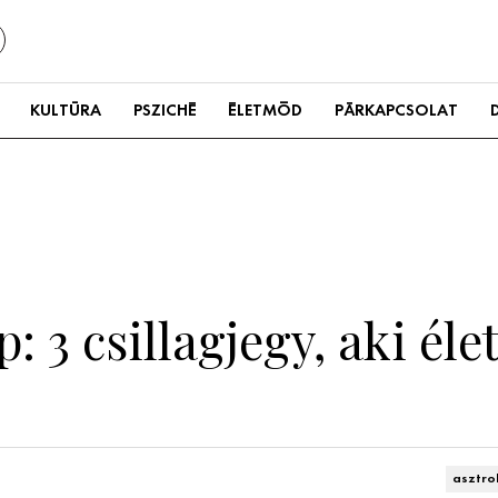
KULTÚRA
PSZICHÉ
ÉLETMÓD
PÁRKAPCSOLAT
: 3 csillagjegy, aki éle
asztro