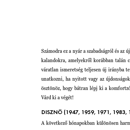
Számodra ez a nyár a szabadságról és az 
kalandokra, amelyekről korábban talán c
váratlan ismeretség teljesen új irányba t
unatkozni, ha nyitott vagy az újdonságo
ösztönöz, hogy bátran lépj ki a komfortzó
Várd ki a végét!
DISZNÓ (1947, 1959, 1971, 1983, 
A következő hónapokban különösen harm