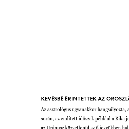
KEVÉSBÉ ÉRINTETTEK AZ OROS
Az asztrológus ugyanakkor hangsúlyozta, 
során, az említett időszak például a Bika
az Uránusz közvetlenül az ő jegyükben hal