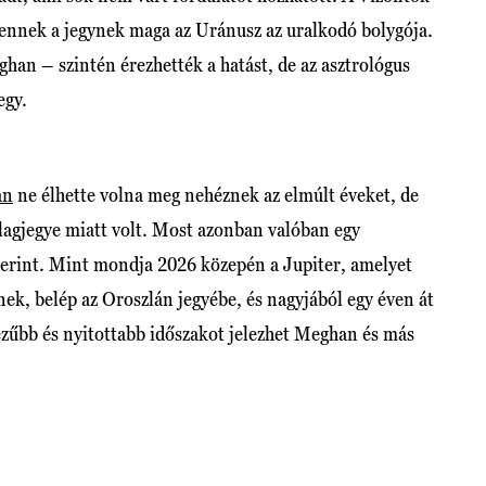
 ennek a jegynek maga az Uránusz az uralkodó bolygója.
an – szintén érezhették a hatást, de az asztrológus
egy.
an
ne élhette volna meg nehéznek az elmúlt éveket, de
llagjegye miatt volt. Most azonban valóban egy
zerint. Mint mondja 2026 közepén a Jupiter, amelyet
ek, belép az Oroszlán jegyébe, és nagyjából egy éven át
ezűbb és nyitottabb időszakot jelezhet Meghan és más