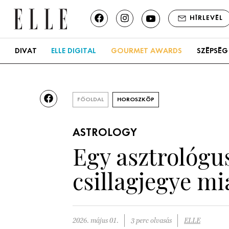
HÍRLEVÉL
DIVAT
ELLE DIGITAL
GOURMET AWARDS
SZÉPSÉG
FŐOLDAL
HOROSZKÓP
ASTROLOGY
Egy asztrológu
csillagjegye mi
2026. május 01.
3 perc olvasás
ELLE