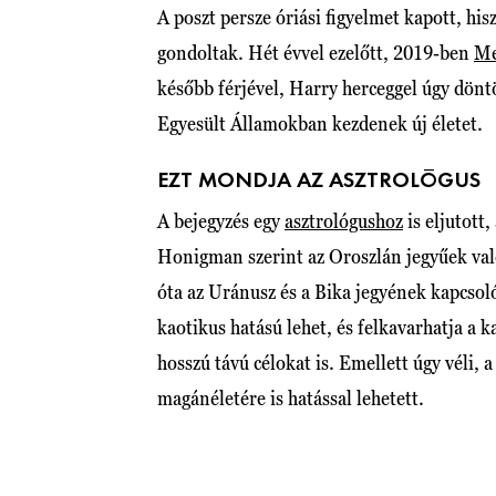
A poszt persze óriási figyelmet kapott, his
gondoltak. Hét évvel ezelőtt, 2019-ben
Me
később férjével, Harry herceggel úgy dönt
Egyesült Államokban kezdenek új életet.
EZT MONDJA AZ ASZTROLÓGUS
A bejegyzés egy
asztrológushoz
is eljutott
Honigman szerint az Oroszlán jegyűek való
óta az Uránusz és a Bika jegyének kapcsol
kaotikus hatású lehet, és felkavarhatja a ka
hosszú távú célokat is. Emellett úgy véli
magánéletére is hatással lehetett.