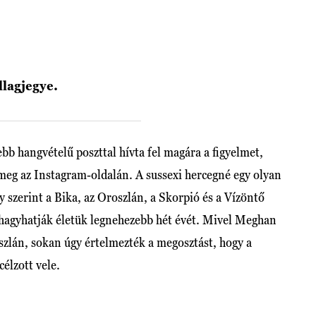
llagjegye.
 hangvételű poszttal hívta fel magára a figyelmet,
 meg az Instagram-oldalán. A sussexi hercegné egy olyan
ly szerint a Bika, az Oroszlán, a Skorpió és a Vízöntő
 hagyhatják életük legnehezebb hét évét. Mivel Meghan
szlán, sokan úgy értelmezték a megosztást, hogy a
élzott vele.