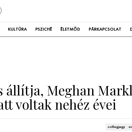
KULTÚRA
PSZICHÉ
ÉLETMÓD
PÁRKAPCSOLAT
s állítja, Meghan Mar
att voltak nehéz évei
csillagjegy
o