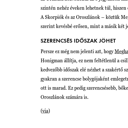
szintén nehéz éveken lehetnek túl, hiszen
A Skorpiók és az Oroszlánok – köztük Megh
szerint kevésbé erősen, mint a másik két j
SZERENCSÉS IDŐSZAK JÖHET
Persze ez még nem jelenti azt, hogy
Megh
Honigman állítja, ez nem feltétlenül a csi
kedvezőbb időszak elé nézhet a szakértő s
gyakran a szerencse bolygójaként emlegetn
ott is marad. Ez pedig szerencsésebb, bők
Oroszlánok számára is.
(
via
)