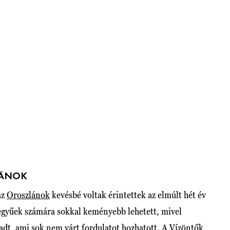
ZLÁNOK
az
Oroszlánok
kevésbé voltak érintettek az elmúlt hét év
 jegyűek számára sokkal keményebb lehetett, mivel
adt, ami sok nem várt fordulatot hozhatott. A Vízöntők