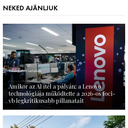
NEKED AJÁNLJUK
Támogatott tartalom
Amikor az AI ítél a pályán: a Lenovo
technológiája működtette a 2026-os foci-
vb legkritikusabb pillanatait