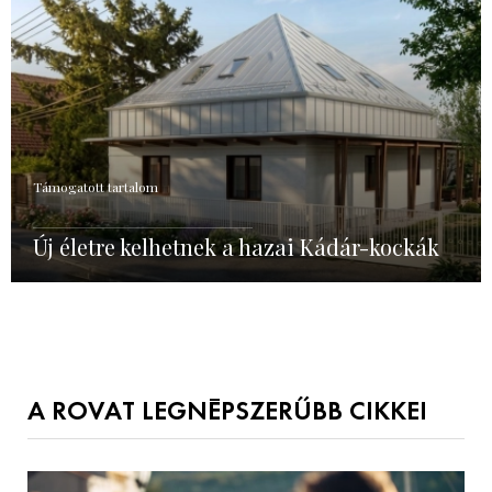
Támogatott tartalom
Új életre kelhetnek a hazai Kádár-kockák
A ROVAT LEGNÉPSZERŰBB CIKKEI