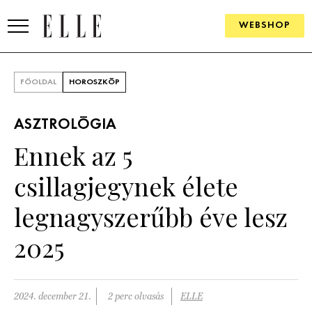
WEBSHOP
DIVAT
FŐOLDAL
HOROSZKÓP
ELLE DIGITAL
ASZTROLÓGIA
GOURMET AWARDS
Ennek az 5
SZÉPSÉG
csillagjegynek élete
KULTÚRA
legnagyszerűbb éve lesz
PSZICHÉ
2025
ÉLETMÓD
2024. december 21.
2 perc olvasás
ELLE
PÁRKAPCSOLAT