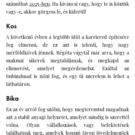
számíthat
2025-ben
. Ha kíváncsi vagy, hogy te is köztük
vagy-e, akkor görgess le, és kiderül!
Kos
A következő évben a legtöbb időt a karriered építésére
fog elmenni, de ez azt is jelenti, hogy nagy
mérföldkővek jönnek. Régóta vágytál már arra, hogy a
szakmai sikerek megtaláljanak, és megkapd az
elismerést, amelyet megérdemelsz. Ezáltal az
önbizalmad is nőni fog, és egy új szerelem is lehet a
láthatáron.
Bika
Ez az év arról fog szólni, hogy megteremtsd magadnak
azt a stabil anyagi helyzetet, amelyet mindig is szerettél
volna. Olyan vállalkozások vagy befektetések
találhatnak meg, amelyek hosszú távon jövedelmezőek