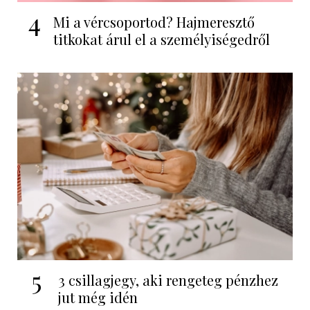
4
Mi a vércsoportod? Hajmeresztő
titkokat árul el a személyiségedről
5
3 csillagjegy, aki rengeteg pénzhez
jut még idén