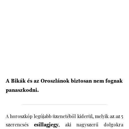
HÍRLEVÉL
A Bikák és az Oroszlánok biztosan nem fognak
panaszkodni.
A horoszkóp legújabb üzenetéből kiderül, melyik az az 5
szerencsés
csillagjegy
, aki nagyszerű dolgokra