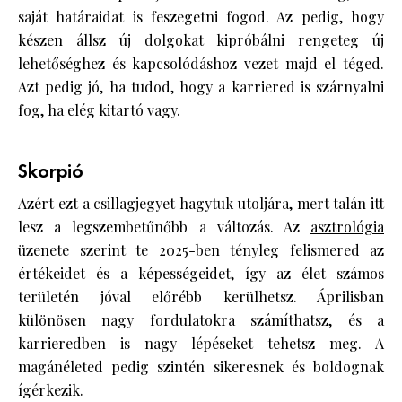
saját határaidat is feszegetni fogod. Az pedig, hogy
készen állsz új dolgokat kipróbálni rengeteg új
lehetőséghez és kapcsolódáshoz vezet majd el téged.
Azt pedig jó, ha tudod, hogy a karriered is szárnyalni
fog, ha elég kitartó vagy.
Skorpió
Azért ezt a csillagjegyet hagytuk utoljára, mert talán itt
lesz a legszembetűnőbb a változás. Az
asztrológia
üzenete szerint te 2025-ben tényleg felismered az
értékeidet és a képességeidet, így az élet számos
területén jóval előrébb kerülhetsz. Áprilisban
különösen nagy fordulatokra számíthatsz, és a
karrieredben is nagy lépéseket tehetsz meg. A
magánéleted pedig szintén sikeresnek és boldognak
ígérkezik.