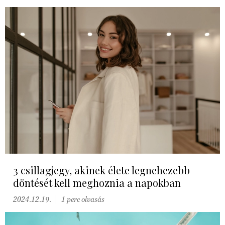
3 csillagjegy, akinek élete legnehezebb
döntését kell meghoznia a napokban
2024.12.19.
1 perc olvasás