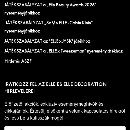
JÁTÉKSZABÁLYZAT a „Elle Beauty Awards 2026"
nyereményjátékhoz
JÁTÉKSZABÁLYZAT „SoMe ELLE - Calvin Klein”
nyereményjátékhoz
JÁTÉKSZABÁLYZAT az "ELLE x JYSK" játékhoz
JÁTÉKSZABÁLYZAT a „ELLE x Tweezerman” nyereményjátékhoz
Hirdetési ÁSZF
IRATKOZZ FEL AZ ELLE ÉS ELLE DECORATION
HÍRLEVELÉRE!
Előfizetői akciók, exkluzív eseménymeghívók és
cikkajánlók. Értesülj elsőként a velünk kapcsolatos hírekről
és less be a kulisszák mögé!