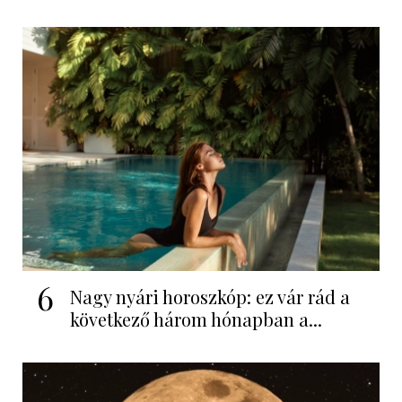
6
Nagy nyári horoszkóp: ez vár rád a
következő három hónapban a...