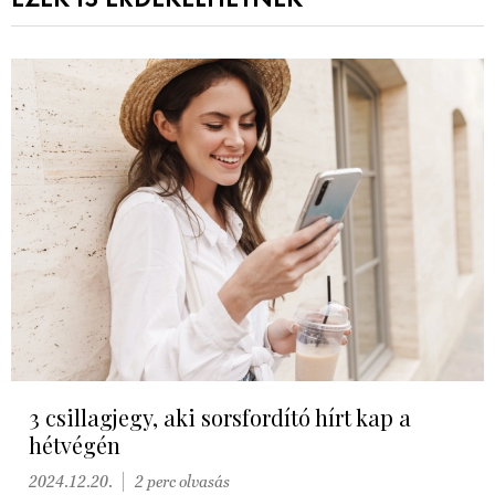
3 csillagjegy, aki sorsfordító hírt kap a
hétvégén
2024.12.20.
2 perc olvasás