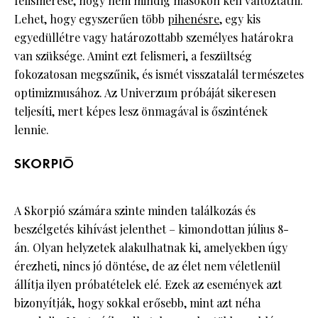
felismerése, hogy nem mindig másokon kell változtatni.
Lehet, hogy egyszerűen több
pihenésre
, egy kis
egyedüllétre vagy határozottabb személyes határokra
van szüksége. Amint ezt felismeri, a feszültség
fokozatosan megszűnik, és ismét visszatalál természetes
optimizmusához. Az Univerzum próbáját sikeresen
teljesíti, mert képes lesz önmagával is őszintének
lennie.
SKORPIÓ
A Skorpió számára szinte minden találkozás és
beszélgetés kihívást jelenthet – kimondottan július 8-
án. Olyan helyzetek alakulhatnak ki, amelyekben úgy
érezheti, nincs jó döntése, de az élet nem véletlenül
állítja ilyen próbatételek elé. Ezek az események azt
bizonyítják, hogy sokkal erősebb, mint azt néha