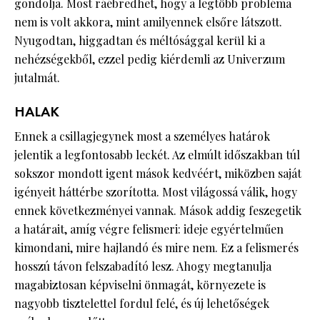
gondolja. Most ráébredhet, hogy a legtöbb probléma
nem is volt akkora, mint amilyennek elsőre látszott.
Nyugodtan, higgadtan és méltósággal kerül ki a
nehézségekből, ezzel pedig kiérdemli az Univerzum
jutalmát.
HALAK
Ennek a csillagjegynek most a személyes határok
jelentik a legfontosabb leckét. Az elmúlt időszakban túl
sokszor mondott igent mások kedvéért, miközben saját
igényeit háttérbe szorította. Most világossá válik, hogy
ennek következményei vannak. Mások addig feszegetik
a határait, amíg végre felismeri: ideje egyértelműen
kimondani, mire hajlandó és mire nem. Ez a felismerés
hosszú távon felszabadító lesz. Ahogy megtanulja
magabiztosan képviselni önmagát, környezete is
nagyobb tisztelettel fordul felé, és új lehetőségek