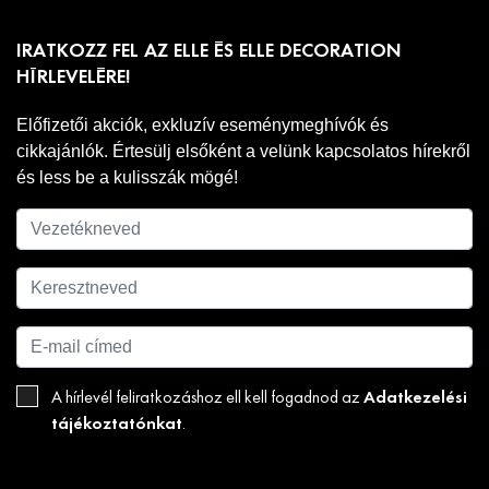
IRATKOZZ FEL AZ ELLE ÉS ELLE DECORATION
HÍRLEVELÉRE!
Előfizetői akciók, exkluzív eseménymeghívók és
cikkajánlók. Értesülj elsőként a velünk kapcsolatos hírekről
és less be a kulisszák mögé!
Adatkezelési
A hírlevél feliratkozáshoz ell kell fogadnod az
tájékoztatónkat
.