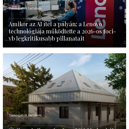
Támogatott tartalom
Amikor az AI ítél a pályán: a Lenovo
technológiája működtette a 2026-os foci-
vb legkritikusabb pillanatait
Támogatott tartalom