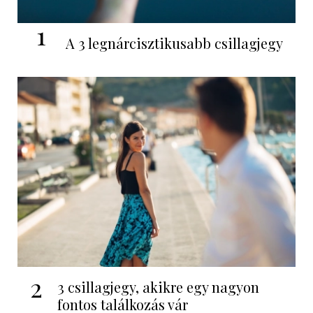
1
A 3 legnárcisztikusabb csillagjegy
2
3 csillagjegy, akikre egy nagyon
fontos találkozás vár