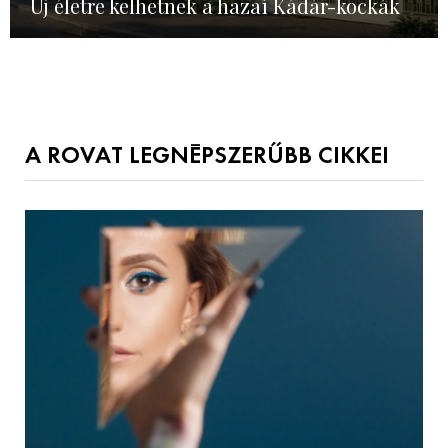
Új életre kelhetnek a hazai Kádár-kockák
A ROVAT LEGNÉPSZERŰBB CIKKEI