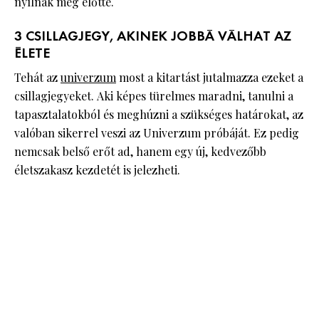
nyílnak meg előtte.
3 CSILLAGJEGY, AKINEK JOBBÁ VÁLHAT AZ
ÉLETE
Tehát az
univerzum
most a kitartást jutalmazza ezeket a
csillagjegyeket. Aki képes türelmes maradni, tanulni a
tapasztalatokból és meghúzni a szükséges határokat, az
valóban sikerrel veszi az Univerzum próbáját. Ez pedig
nemcsak belső erőt ad, hanem egy új, kedvezőbb
életszakasz kezdetét is jelezheti.