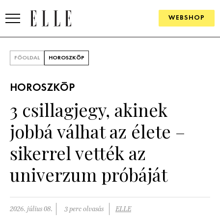
WEBSHOP
DIVAT
FŐOLDAL
HOROSZKÓP
ELLE DIGITAL
HOROSZKÓP
GOURMET AWARDS
3 csillagjegy, akinek
SZÉPSÉG
jobbá válhat az élete –
KULTÚRA
sikerrel vették az
PSZICHÉ
univerzum próbáját
ÉLETMÓD
2026. július 08.
3 perc olvasás
ELLE
PÁRKAPCSOLAT