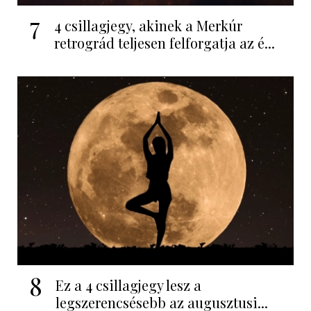
7
4 csillagjegy, akinek a Merkúr
retrográd teljesen felforgatja az é...
8
Ez a 4 csillagjegy lesz a
legszerencsésebb az augusztusi...