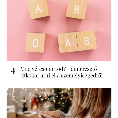
4
Mi a vércsoportod? Hajmeresztő
titkokat árul el a személyiségedről