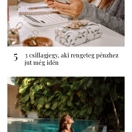
5
3 csillagjegy, aki rengeteg pénzhez
jut még idén