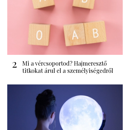
2
Mi a vércsoportod? Hajmeresztő
titkokat árul el a személyiségedről