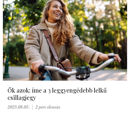
Ők azok: íme a 3 leggyengédebb lelkű
csillagjegy
2025.08.05.
2 perc olvasás