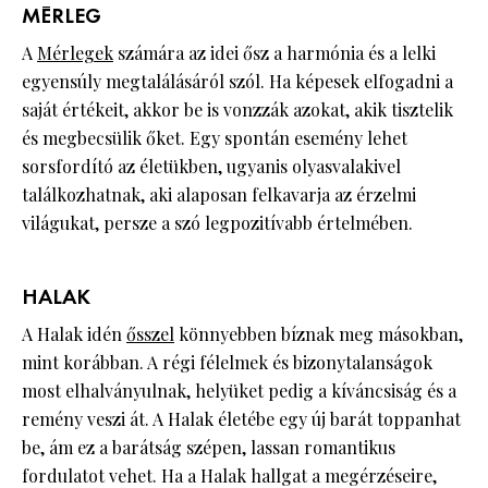
MÉRLEG
A
Mérlegek
számára az idei ősz a harmónia és a lelki
egyensúly megtalálásáról szól. Ha képesek elfogadni a
saját értékeit, akkor be is vonzzák azokat, akik tisztelik
és megbecsülik őket. Egy spontán esemény lehet
sorsfordító az életükben, ugyanis olyasvalakivel
találkozhatnak, aki alaposan felkavarja az érzelmi
világukat, persze a szó legpozitívabb értelmében.
HALAK
A Halak idén
ősszel
könnyebben bíznak meg másokban,
mint korábban. A régi félelmek és bizonytalanságok
most elhalványulnak, helyüket pedig a kíváncsiság és a
remény veszi át. A Halak életébe egy új barát toppanhat
be, ám ez a barátság szépen, lassan romantikus
fordulatot vehet. Ha a Halak hallgat a megérzéseire,