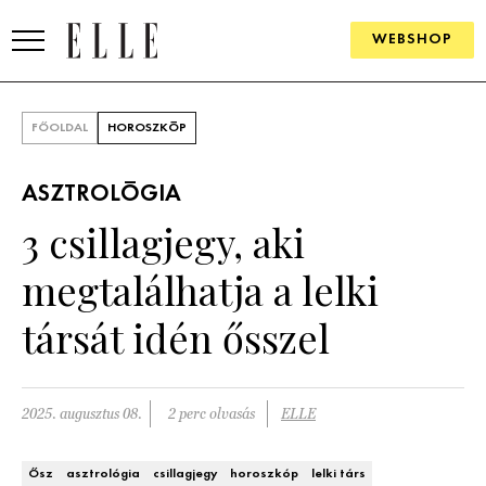
WEBSHOP
DIVAT
FŐOLDAL
HOROSZKÓP
ELLE DIGITAL
ASZTROLÓGIA
GOURMET AWARDS
3 csillagjegy, aki
SZÉPSÉG
megtalálhatja a lelki
KULTÚRA
társát idén ősszel
PSZICHÉ
2025. augusztus 08.
2 perc olvasás
ELLE
ÉLETMÓD
PÁRKAPCSOLAT
Ősz
asztrológia
csillagjegy
horoszkóp
lelki társ