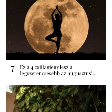
7
Ez a 4 csillagjegy lesz a
legszerencsésebb az augusztusi...