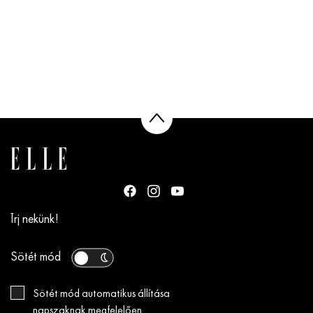
Írj nekünk!
Sötét mód
Sötét mód automatikus állítása
napszaknak megfelelően