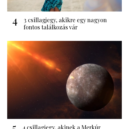
4
3 csillagjegy, akikre egy nagyon
fontos találkozás vár
5
4 csillagjegy, akinek a Merkúr