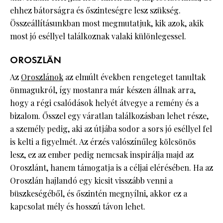
ehhez bátorságra és őszinteségre lesz szükség.
Összeállításunkban most megmutatjuk, kik azok, akik
most jó eséllyel találkoznak valaki különlegessel.
OROSZLÁN
Az
Oroszlánok
az elmúlt években rengeteget tanultak
önmagukról, így mostanra már készen állnak arra,
hogy a régi csalódások helyét átvegye a remény és a
bizalom. Ősszel egy váratlan találkozásban lehet része,
a személy pedig, aki az útjába sodor a sors jó eséllyel fel
is kelti a figyelmét. Az érzés valószínűleg kölcsönös
lesz, ez az ember pedig nemcsak inspirálja majd az
Oroszlánt, hanem támogatja is a céljai elérésében. Ha az
Oroszlán hajlandó egy kicsit visszább venni a
büszkeségéből, és őszintén megnyílni, akkor ez a
kapcsolat mély és hosszú távon lehet.