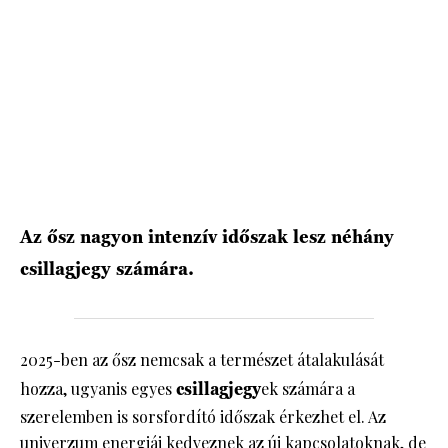
HÍRLEVÉL
Az ősz nagyon intenzív időszak lesz néhány
csillagjegy számára.
2025-ben az ősz nemcsak a természet átalakulását
hozza, ugyanis egyes
csillagjegy
ek számára a
szerelemben is sorsfordító időszak érkezhet el. Az
univerzum energiái kedveznek az új kapcsolatoknak, de