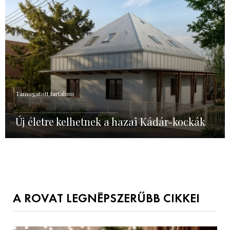
Támogatott tartalom
Új életre kelhetnek a hazai Kádár-kockák
A ROVAT LEGNÉPSZERŰBB CIKKEI