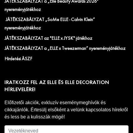
JÁTÉKSZABÁLYZAT a „Elle Beauty Awards 2026"
nyereményjátékhoz
JÁTÉKSZABÁLYZAT „SoMe ELLE - Calvin Klein”
nyereményjátékhoz
JÁTÉKSZABÁLYZAT az "ELLE x JYSK" játékhoz
JÁTÉKSZABÁLYZAT a „ELLE x Tweezerman” nyereményjátékhoz
Hirdetési ÁSZF
IRATKOZZ FEL AZ ELLE ÉS ELLE DECORATION
HÍRLEVELÉRE!
Előfizetői akciók, exkluzív eseménymeghívók és
cikkajánlók. Értesülj elsőként a velünk kapcsolatos hírekről
és less be a kulisszák mögé!