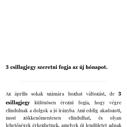
HÍRLEVÉL
3 csillagjegy szeretni fogja az új hónapot.
Az április sokak számára hozhat változást, de
3
csillagjegy
különösen érezni fogja, hogy végre
elindulnak a dolgok a jó irányba. Ami eddig akadozott,
most zökkenőmentesen elindulhat, és olyan
lehetőségek érkezhetnek, amelyek új lendületet adnak