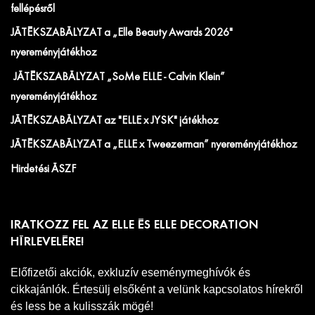
fellépésről
JÁTÉKSZABÁLYZAT a „Elle Beauty Awards 2026"
nyereményjátékhoz
JÁTÉKSZABÁLYZAT „SoMe ELLE - Calvin Klein”
nyereményjátékhoz
JÁTÉKSZABÁLYZAT az "ELLE x JYSK" játékhoz
JÁTÉKSZABÁLYZAT a „ELLE x Tweezerman” nyereményjátékhoz
Hirdetési ÁSZF
IRATKOZZ FEL AZ ELLE ÉS ELLE DECORATION
HÍRLEVELÉRE!
Előfizetői akciók, exkluzív eseménymeghívók és
cikkajánlók. Értesülj elsőként a velünk kapcsolatos hírekről
és less be a kulisszák mögé!