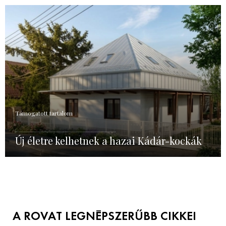
Támogatott tartalom
Új életre kelhetnek a hazai Kádár-kockák
A ROVAT LEGNÉPSZERŰBB CIKKEI