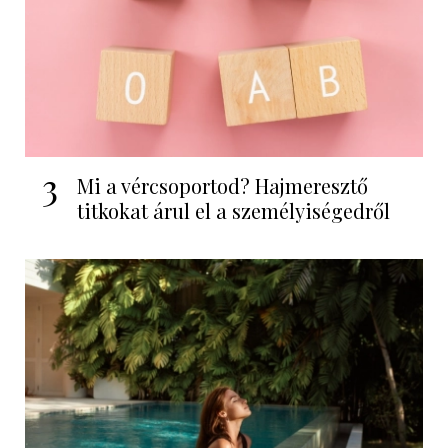
3
Mi a vércsoportod? Hajmeresztő
titkokat árul el a személyiségedről