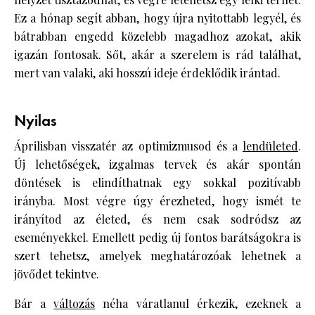
Ez a hónap segít abban, hogy újra nyitottabb legyél, és
bátrabban engedd közelebb magadhoz azokat, akik
igazán fontosak. Sőt, akár a szerelem is rád találhat,
mert van valaki, aki hosszú ideje érdeklődik irántad.
Nyilas
Áprilisban visszatér az optimizmusod és a
lendületed
.
Új lehetőségek, izgalmas tervek és akár spontán
döntések is elindíthatnak egy sokkal pozitívabb
irányba. Most végre úgy érezheted, hogy ismét te
irányítod az életed, és nem csak sodródsz az
eseményekkel. Emellett pedig új fontos barátságokra is
szert tehetsz, amelyek meghatározóak lehetnek a
jövődet tekintve.
Bár a
változás
néha váratlanul érkezik, ezeknek a