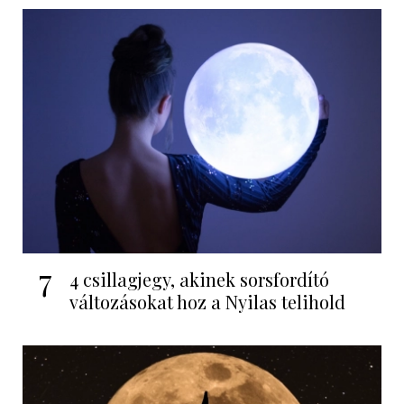
7
4 csillagjegy, akinek sorsfordító
változásokat hoz a Nyilas telihold