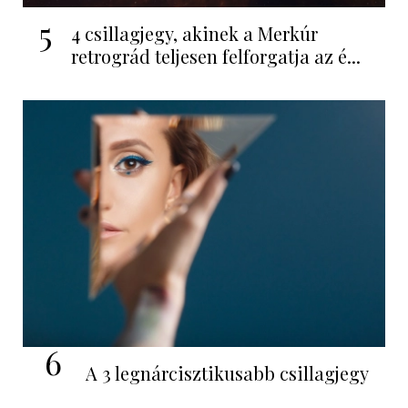
5
4 csillagjegy, akinek a Merkúr
retrográd teljesen felforgatja az é...
6
A 3 legnárcisztikusabb csillagjegy