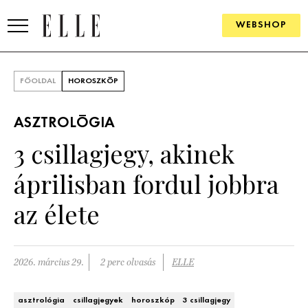
WEBSHOP
DIVAT
FŐOLDAL
HOROSZKÓP
ELLE DIGITAL
ASZTROLÓGIA
GOURMET AWARDS
3 csillagjegy, akinek
SZÉPSÉG
áprilisban fordul jobbra
KULTÚRA
az élete
PSZICHÉ
2026. március 29.
2 perc olvasás
ELLE
ÉLETMÓD
PÁRKAPCSOLAT
asztrológia
csillagjegyek
horoszkóp
3 csillagjegy