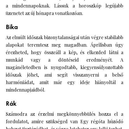
a mindennapoknak. Lássuk a horoszkóp legújabb
üzenetet az új hónapra vonatkozóan.
Bika
Az elmúlt időszak bizonytalanságai után végre stabilabb
alapokat teremtesz meg magadban. Áprilisban úgy
érezheted, hogy összeáll a kép, és elkezded látni a
munkád vagy a döntéseid eredményét. A
magánéletedben is nyugodtabb, kiegyensúlyozottabb
időszak jöhet, ami segít visszanyerni a belső
harmóniádat, amit már egy ideje hiányoltál a
mindennapjaidból.
Rák
Számodra az érzelmi megkönnyebbülés hozza el a
fordulatot, amire szükséged van Egy régóta húzódó
helyzet tisztázódhat, és végre letehetsz egy lelki terhet.