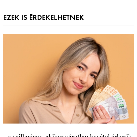
EZEK IS ÉRDEKELHETNEK
3 csillagjegy, akihez váratlan bevétel érkezik