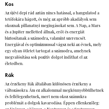
Kos
Az újévi depi rád aztán nincs hatással, a hangulatod a
tetőfokára hágott, és még az apróbb akadályok sem
okoznak pillanatnyi megingásokat sem. A Nap, a Mars
és a Jupiter melletted állnak, erőt és energiát
biztosítanak a számodra, valamint szerencsét.
Energiával és optimizmussal vágsz neki az évnek, mely
egy olyan ötletet tartogat a számodra, amelynek
megvalósítása sok pozitív dolgot indíthat el az
életedben.
Rák
Az érzékeny Rák általában különösen érzékeny a
változásokra. Ám ez alkalommal megkönnyebbülhetnek
és fellélegezhetnek, mert nem okoz számukra
problémát a dolgok kavarodása. Éppen ellenkezőleg: