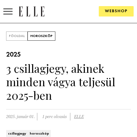
WEBSHOP
DIVAT
FŐOLDAL
HOROSZKÓP
ELLE DIGITAL
2025
GOURMET AWARDS
3 csillagjegy, akinek
SZÉPSÉG
minden vágya teljesül
KULTÚRA
2025-ben
PSZICHÉ
2025. január 01.
1 perc olvasás
ELLE
ÉLETMÓD
PÁRKAPCSOLAT
csillagjegy
horoszkóp