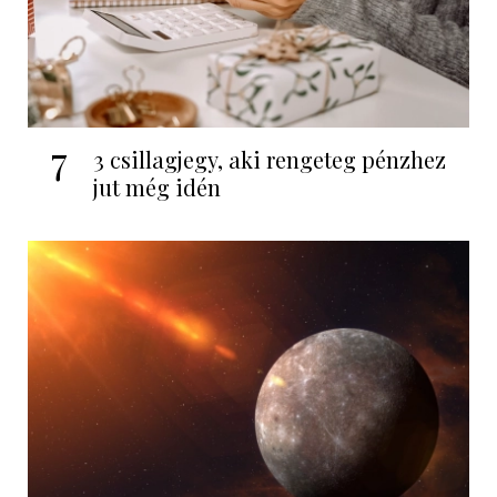
7
3 csillagjegy, aki rengeteg pénzhez
jut még idén