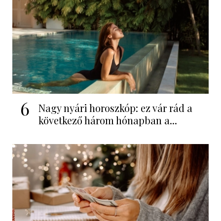
6
Nagy nyári horoszkóp: ez vár rád a
következő három hónapban a...