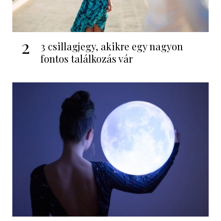
2
3 csillagjegy, akikre egy nagyon
fontos találkozás vár