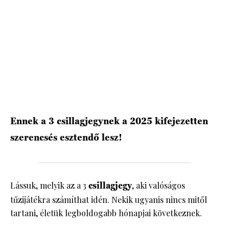
HÍRLEVÉL
Ennek a 3 csillagjegynek a 2025 kifejezetten
szerencsés esztendő lesz!
Lássuk, melyik az a 3
csillagjegy
, aki valóságos
tűzijátékra számíthat idén. Nekik ugyanis nincs mitől
tartani, életük legboldogabb hónapjai következnek.