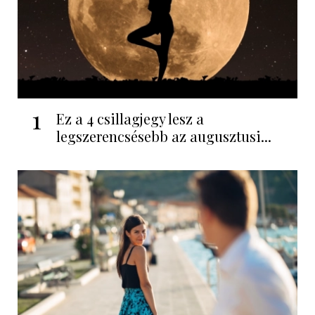
1
Ez a 4 csillagjegy lesz a
legszerencsésebb az augusztusi...