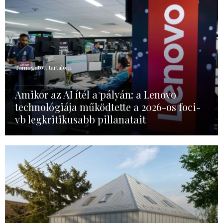
Támogatott tartalom
Amikor az AI ítél a pályán: a Lenovo
technológiája működtette a 2026-os foci-
vb legkritikusabb pillanatait