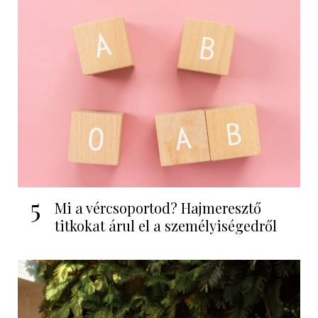
5
Mi a vércsoportod? Hajmeresztő
titkokat árul el a személyiségedről