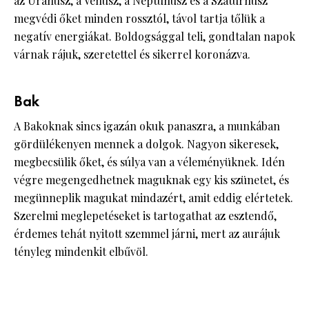
az Uránusz, a Vénusz, a Neptunusz és a Szaturnusz
megvédi őket minden rossztól, távol tartja tőlük a
negatív energiákat. Boldogsággal teli, gondtalan napok
várnak rájuk, szeretettel és sikerrel koronázva.
Bak
A Bakoknak sincs igazán okuk panaszra, a munkában
gördülékenyen mennek a dolgok. Nagyon sikeresek,
megbecsülik őket, és súlya van a véleményüknek. Idén
végre megengedhetnek maguknak egy kis szünetet, és
megünneplik magukat mindazért, amit eddig elértetek.
Szerelmi meglepetéseket is tartogathat az esztendő,
érdemes tehát nyitott szemmel járni, mert az aurájuk
tényleg mindenkit elbűvöl.