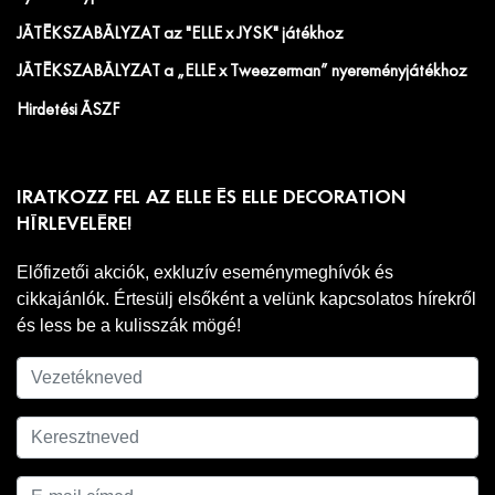
JÁTÉKSZABÁLYZAT az "ELLE x JYSK" játékhoz
JÁTÉKSZABÁLYZAT a „ELLE x Tweezerman” nyereményjátékhoz
Hirdetési ÁSZF
IRATKOZZ FEL AZ ELLE ÉS ELLE DECORATION
HÍRLEVELÉRE!
Előfizetői akciók, exkluzív eseménymeghívók és
cikkajánlók. Értesülj elsőként a velünk kapcsolatos hírekről
és less be a kulisszák mögé!