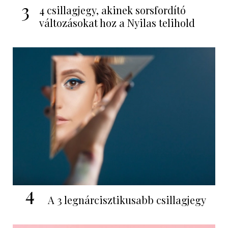
3
4 csillagjegy, akinek sorsfordító
változásokat hoz a Nyilas telihold
4
A 3 legnárcisztikusabb csillagjegy