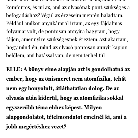
komfortos, és mi az, ami az olvasónak pont szükséges a
befogadáshoz? Végül az érzéseim mentén haladtam.
Például amikor anyukámról írtam, az egy fájdalmas
folyamat volt, de pontosan annyira hagytam, hogy
fájjon, amennyire szükségesnek éreztem. Azt akartam,
hogy mind én, mind az olvasó pontosan annyit kapjon
belőlem, ami hatással van, de nem terhel túl.
ELLE: A könyv címe alapján azt is gondolhatná az
ember, hogy az önismeret nem atomfizika, tehát
nem egy bonyolult, átláthatatlan dolog. De az
olvasás után kiderül, hogy az atomfizika sokkal
egyszerűbb téma ehhez képest. Milyen
alapgondolatot, tételmondatot emelnél ki, ami a
jobb megértéshez vezet?