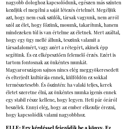
nagyobb dologhoz kapcsolódunk, egészen más szinten
kezdjük el megélni a saját létezés értelmét. Megéljük
azt, hogy nem csak szülők, társak vagyunk, nem arról
szól az élet, hogy főzünk, mosunk, takarítunk, hanem
mindezeken túl is van értelme az életnek. Mert azáltal,
hogy egy ügy mellé állunk, teszünk valamit a
társadalomért, vagy azért a rétegért, akinek épp
segítünk. És ez elképesztően felemelő érzés. Ezért is
tartom fontosnak az önkéntes munkát.
Magyarországon sajnos nincs elég meggyökeresedett
és elterjedt kultúrája ennek, külföldön ez sokkal
természetesebb. És őszintén: ha valaki teljes, kerek
életet szeretne élni, az önkéntes munka igenis ennek
egy stabil része kellene, hogy legyen. Heti pár óráról
beszélek. Ennyi elég, hogy az ember elkezdje érezni,
hogy kapcsolódik valami nagyobbhoz.
ELLE: Egy kérdéssel fejeződik be a könyv. Ez