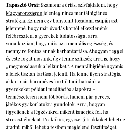
Tapasztó Orsi:
Számomra óriási szívfájdalom, hogy
Magyarországon
jelenleg nincs mentálhigiénés
stratégia. Ez nem egy bonyolult fogalom, csupán azt
jelentené, hogy már óvodás kortól elkezdenénk
felébreszteni a gyerekek tudatosságát arra
vonatkozóan, hogy mi is az a mentális egészség, és
mennyire fontos annak karbantartása. Ahogyan reggel
és este fogat mosunk, úgy lenne szükség arra is, hogy
„megmosdassuk a lelkünket”. A mentálhigiéné ugyanis
a lélek tisztán tartását jelenti. Ha lenne ilyen stratégia,
akkor már hároméves kortól taníthatnánk a
gyerekeket például meditációs alapokra –
természetesen nem többórás, hanem pár perces,
játékos gyakorlatokra gondolok. Arra, hogyan
figyeljenek a légzésükre, miként ismerjék fel, ha
stresszt élnek át. Praktikus, egyszerű trükköket lehetne
átadni: miből lehet a testben megjelenő feszültséget