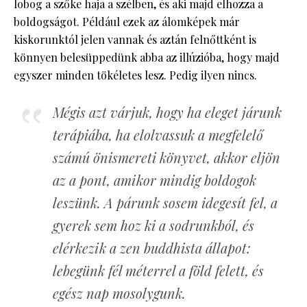
lobog a szőke haja a szélben, és aki majd elhozza a
boldogságot. Például ezek az álomképek már
kiskorunktól jelen vannak és aztán felnőttként is
könnyen belesüppedünk abba az illúzióba, hogy majd
egyszer minden tökéletes lesz. Pedig ilyen nincs.
Mégis azt várjuk, hogy ha eleget járunk
terápiába, ha elolvassuk a megfelelő
számú önismereti könyvet, akkor eljön
az a pont, amikor mindig boldogok
leszünk. A párunk sosem idegesít fel, a
gyerek sem hoz ki a sodrunkból, és
elérkezik a zen buddhista állapot:
lebegünk fél méterrel a föld felett, és
egész nap mosolygunk.