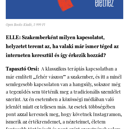
Open Books Kiadó, 5 999 Ft
ELLE: Szakemberként milyen kapcsolatot,
helyzetet teremt az, ha valaki már ismer téged az
interneten keresztül és így érkezik hozzád?
Tapasztó Orsi:
A klasszikus terápiás kapcsolatban a
már említett „fehér vászon” a szakember, és itt a minél
semlegesebb kapcsolaton van a hangsúly, sokszor még
a tegeződés sem történik meg a tradicionális szemlélet
szerint. Az én esetemben a közösségi médiában való
jelenlét miatt ez teljesen más. Az esetek többségében
pont azzal keresnek meg, hogy követnek Instagramon,
ismerik az értékrendemet, a nézeteimet, életem