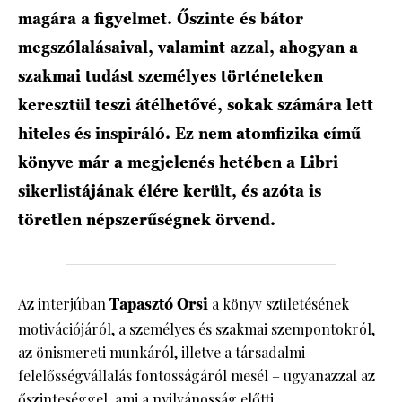
magára a figyelmet. Őszinte és bátor
megszólalásaival, valamint azzal, ahogyan a
szakmai tudást személyes történeteken
keresztül teszi átélhetővé, sokak számára lett
hiteles és inspiráló. Ez nem atomfizika című
könyve már a megjelenés hetében a Libri
sikerlistájának élére került, és azóta is
töretlen népszerűségnek örvend.
Az interjúban
Tapasztó Orsi
a könyv születésének
motivációjáról, a személyes és szakmai szempontokról,
az önismereti munkáról, illetve a társadalmi
felelősségvállalás fontosságáról mesél – ugyanazzal az
őszinteséggel, ami a nyilvánosság előtti