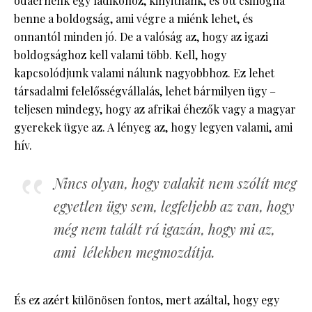
odaérnénk egy ládikóhoz, kinyitnánk, és ott csillogna
benne a boldogság, ami végre a miénk lehet, és
onnantól minden jó. De a valóság az, hogy az igazi
boldogsághoz kell valami több. Kell, hogy
kapcsolódjunk valami nálunk nagyobbhoz. Ez lehet
társadalmi felelősségvállalás, lehet bármilyen ügy –
teljesen mindegy, hogy az afrikai éhezők vagy a magyar
gyerekek ügye az. A lényeg az, hogy legyen valami, ami
hív.
Nincs olyan, hogy valakit nem szólít meg
egyetlen ügy sem, legfeljebb az van, hogy
még nem talált rá igazán, hogy mi az,
ami lélekben megmozdítja.
És ez azért különösen fontos, mert azáltal, hogy egy