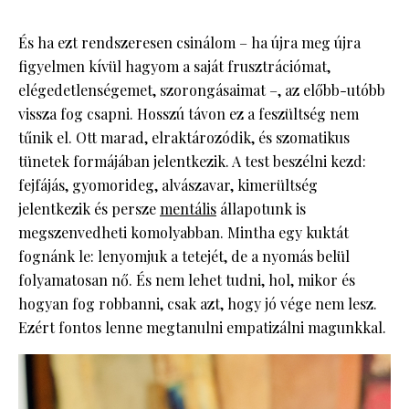
És ha ezt rendszeresen csinálom – ha újra meg újra
figyelmen kívül hagyom a saját frusztrációmat,
elégedetlenségemet, szorongásaimat –, az előbb-utóbb
vissza fog csapni. Hosszú távon ez a feszültség nem
tűnik el. Ott marad, elraktározódik, és szomatikus
tünetek formájában jelentkezik. A test beszélni kezd:
fejfájás, gyomorideg, alvászavar, kimerültség
jelentkezik és persze
mentális
állapotunk is
megszenvedheti komolyabban. Mintha egy kuktát
fognánk le: lenyomjuk a tetejét, de a nyomás belül
folyamatosan nő. És nem lehet tudni, hol, mikor és
hogyan fog robbanni, csak azt, hogy jó vége nem lesz.
Ezért fontos lenne megtanulni empatizálni magunkkal.