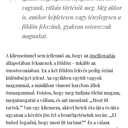
vagyunk, ritkán történik meg. Még akkor
is, amikor képletesen vagy ténylegesen a
földön fekszünk, gyakran ostorozzuk
magunkat.
A klienseimnél sem jellemző az, hogy az
önelfogadás
állapotában fekszenek a földön – inkább az
önostorozásban. Ez a két földön fekvés pedig óriási
különbséget jelent. Az egyikben együtt vagyok
magammal, a másikban viszont harcban állok
önmagammal. Fontos, hogy meg tudjam ölelni magam,
megsimogatni a vállam, és azt mondani: „Most itt
tartok.” Van egy kliensem, akivel hetek óta újra és újra
ugyanaz a kérdés jön fel a beszélgetéseink során: „El
tudod fogadni, hogy most itt tartasz?” És a válasz