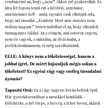
rendszerint az, hogy „nem”. Akkor ezt gyakoroljuk. És
újra fel fogom tenni ezt a kérdést, annyiszor,
amennyiszer kell – amíg egyszer csak eljutunk oda,
hogy azt mondja: „Kezdem. Most már annyira nem
utálom magam.” Innen indulhat el az, hogy elkezdek
önmagamra találni. Az a részem, ami ostoroz engem,
nem én vagyok, a mintáim, az elvárásaim, a
perfekcionizmusom, és még sorolhatnánk.
ELLE: A könyv nem a tökéletességet, hanem a
jobbat ígéri. De miért hajszoljuk mégis sokan a
tökéletest? Ez egyéni vágy vagy esetleg társadalmi
nyomás?
Tapasztó Orsi:
Ez a vágy nagyon korán belénk épül.
Már gyerekkorunkban a mesékkel kezdődik –
Hófehérke, a hét törpe, a herceg a fehér lovon, akinek