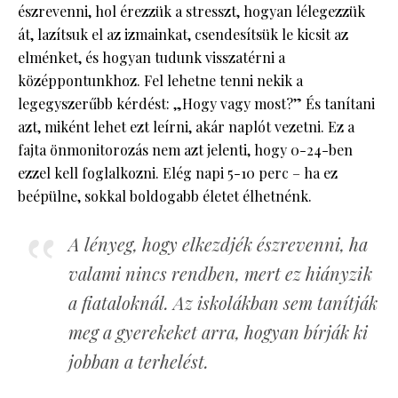
észrevenni, hol érezzük a stresszt, hogyan lélegezzük
át, lazítsuk el az izmainkat, csendesítsük le kicsit az
elménket, és hogyan tudunk visszatérni a
középpontunkhoz. Fel lehetne tenni nekik a
legegyszerűbb kérdést: „Hogy vagy most?” És tanítani
azt, miként lehet ezt leírni, akár naplót vezetni. Ez a
fajta önmonitorozás nem azt jelenti, hogy 0-24-ben
ezzel kell foglalkozni. Elég napi 5-10 perc – ha ez
beépülne, sokkal boldogabb életet élhetnénk.
A lényeg, hogy elkezdjék észrevenni, ha
valami nincs rendben, mert ez hiányzik
a fiataloknál. Az iskolákban sem tanítják
meg a gyerekeket arra, hogyan bírják ki
jobban a terhelést.