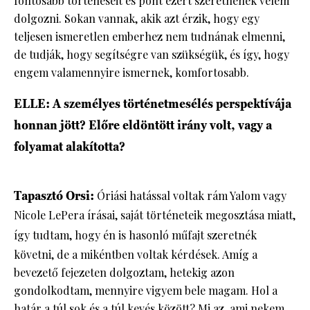
fontosabb történéseit és pont ezért szeretnének velem
dolgozni. Sokan vannak, akik azt érzik, hogy egy
teljesen ismeretlen emberhez nem tudnának elmenni,
de tudják, hogy segítségre van szükségük, és így, hogy
engem valamennyire ismernek, komfortosabb.
ELLE: A személyes történetmesélés perspektívája
honnan jött? Előre eldöntött irány volt, vagy a
folyamat alakította?
Tapasztó Orsi:
Óriási hatással voltak rám Yalom vagy
Nicole LePera írásai, saját történeteik megosztása miatt,
így
tudtam, hogy én is hasonló műfajt szeretnék
követni, de a mikéntben voltak kérdések. Amíg a
bevezető fejezeten dolgoztam, hetekig azon
gondolkodtam, mennyire vigyem bele magam. Hol a
határ a túl sok és a túl kevés között? Mi az, ami nekem