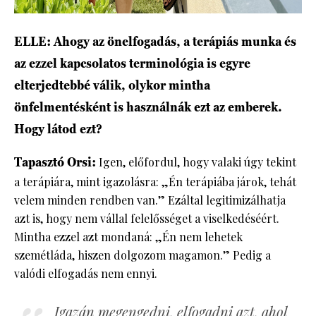
ELLE: Ahogy az önelfogadás, a terápiás munka és
az ezzel kapcsolatos terminológia is egyre
elterjedtebbé válik, olykor mintha
önfelmentésként is használnák ezt az emberek.
Hogy látod ezt?
Tapasztó Orsi:
Igen, előfordul, hogy valaki úgy tekint
a terápiára, mint igazolásra: „Én terápiába járok, tehát
velem minden rendben van.” Ezáltal legitimizálhatja
azt is, hogy nem vállal felelősséget a viselkedéséért.
Mintha ezzel azt mondaná: „Én nem lehetek
szemétláda, hiszen dolgozom magamon.” Pedig a
valódi elfogadás nem ennyi.
Igazán megengedni, elfogadni azt, ahol