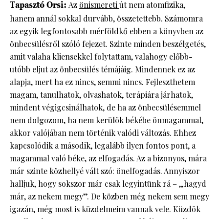
Tapasztó Orsi:
Az
önismereti
út nem atomfizika,
hanem annál sokkal durvább, összetettebb. Számomra
az egyik legfontosabb mérföldkő ebben a könyvben az
önbecsülésről szóló fejezet. Szinte minden beszélgetés,
amit valaha kliensekkel folytattam, valahogy előbb-
utóbb eljut az önbecsülés témájáig. Mindennek ez az
alapja, mert ha ez nincs, semmi nincs. Fejleszthetem
magam, tanulhatok, olvashatok, terápiára járhatok,
mindent végigcsinálhatok, de ha az önbecsülésemmel
nem dolgozom, ha nem kerülök békébe önmagammal,
akkor valójában nem történik valódi változás. Ehhez
kapcsolódik a második, legalább ilyen fontos pont, a
magammal való béke, az elfogadás. Az a bizonyos, mára
már szinte közhellyé vált szó: önelfogadás. Annyiszor
halljuk, hogy sokszor már csak legyintünk rá – „hagyd
már, az nekem megy”. De közben még nekem sem megy
igazán, még most is küzdelmeim vannak vele. Küzdök