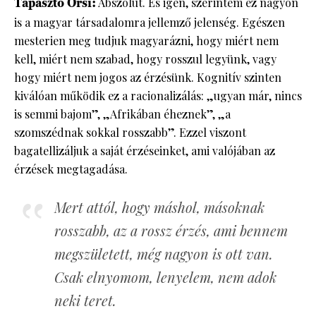
Tapasztó Orsi:
Abszolút. És igen, szerintem ez nagyon
is a magyar társadalomra jellemző jelenség. Egészen
mesterien meg tudjuk magyarázni, hogy miért nem
kell, miért nem szabad, hogy rosszul legyünk, vagy
hogy miért nem jogos az érzésünk. Kognitív szinten
kiválóan működik ez a racionalizálás: „ugyan már, nincs
is semmi bajom”, „Afrikában éheznek”, „a
szomszédnak sokkal rosszabb”. Ezzel viszont
bagatellizáljuk a saját érzéseinket, ami valójában az
érzések megtagadása.
Mert attól, hogy máshol, másoknak
rosszabb, az a rossz érzés, ami bennem
megszületett, még nagyon is ott van.
Csak elnyomom, lenyelem, nem adok
neki teret.