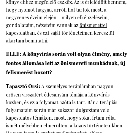
könyv ehhez megfelelő eszköz. Az is érlelődött bennem,
hogy nyomot hagyjak arról, hol tartok most, a
negyvenes éveim elején – milyen elképzeléseim,
gondolataim, nézeteim vannak az
önismerettel
kapcsolatban, és ezt saját történeteimen keresztül
akartam bemutatni.
ELLE: A könyvírás során volt olyan élmény, amely
fontos állomása lett az önismereti munkádnak, új
felismerést hozott?
Tapasztó Orsi:
A személyes terápiámban nagyon
erősen visszatért édesanyám témája a könyvírás
közben, és ez a folyamat azóta is tart. Bár a terápiás
folyamataim során már sokszor dolgoztam vele
kapcsolatos témákon, most, hogy sokat írtam róla,
ismét mélyebben elmerültem a közös történeteinkben.