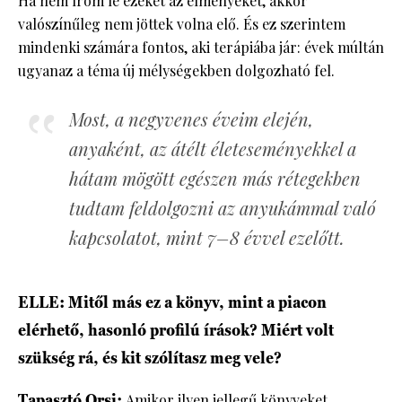
Ha nem írom le ezeket az élményeket, akkor
valószínűleg nem jöttek volna elő. És ez szerintem
mindenki számára fontos, aki terápiába jár: évek múltán
ugyanaz a téma új mélységekben dolgozható fel.
Most, a negyvenes éveim elején,
anyaként, az átélt életeseményekkel a
hátam mögött egészen más rétegekben
tudtam feldolgozni az anyukámmal való
kapcsolatot, mint 7–8 évvel ezelőtt.
ELLE: Mitől más ez a könyv, mint a piacon
elérhető, hasonló profilú írások? Miért volt
szükség rá, és kit szólítasz meg vele?
Tapasztó Orsi:
Amikor ilyen jellegű könyveket