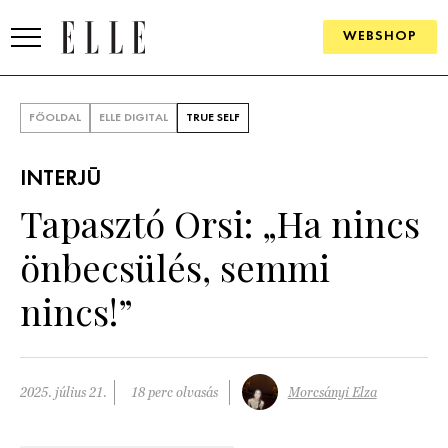
WEBSHOP
DIVAT
FŐOLDAL
ELLE DIGITAL
TRUE SELF
ELLE DIGITAL
INTERJÚ
GOURMET AWARDS
Tapasztó Orsi: „Ha nincs
SZÉPSÉG
önbecsülés, semmi
KULTÚRA
nincs!”
PSZICHÉ
ÉLETMÓD
2025. július 21.
18 perc olvasás
Morcsányi Elza
PÁRKAPCSOLAT