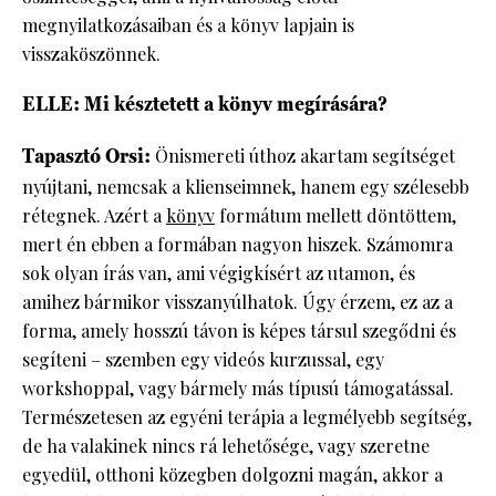
megnyilatkozásaiban és a könyv lapjain is
visszaköszönnek.
ELLE: Mi késztetett a könyv megírására?
Tapasztó Orsi:
Önismereti úthoz akartam segítséget
nyújtani, nemcsak a klienseimnek, hanem egy szélesebb
rétegnek. Azért a
könyv
formátum mellett döntöttem,
mert én ebben a formában nagyon hiszek. Számomra
sok olyan írás van, ami végigkísért az utamon, és
amihez bármikor visszanyúlhatok. Úgy érzem, ez az a
forma, amely hosszú távon is képes társul szegődni és
segíteni – szemben egy videós kurzussal, egy
workshoppal, vagy bármely más típusú támogatással.
Természetesen az egyéni terápia a legmélyebb segítség,
de ha valakinek nincs rá lehetősége, vagy szeretne
egyedül, otthoni közegben dolgozni magán, akkor a