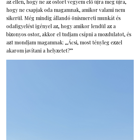
az ellen, hogy ne az ostort vegyem elő újra meg újra,
hogy ne csapjak oda magamnak, amikor valami nem
sikerül. Még mindig állandó önismereti munkát és
odafigyelést igényel az, hogy amikor lendül az a
bizonyos ostor, akkor el tudjam csípni a mozdulatot, és
azt mondjam magamnak: „Ácsi, most tényleg ezzel
akarom javítani a helyzetet?”