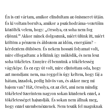
Én is ezt vártam, amikor elindultam az önismeret útján.
És ki voltam borulva, amikor a pszichodráma-vezetőim
közölték velem, hogy: „Orsolya, ez soha nem fog
eljönni.” Akkor minek dolgozunk, miért ülünk itt, miért
költöm a pénzem és áldozom az időm, energiám? –
kérdeztem dühösen. És nekem hosszú folyamat volt,
mire elfogadtam: a lelkünk így működik, és nem lesz
soha tökéletes. Ennyire él bennünk a tökéletesség
vágyképe. És ez egy út volt, mire eljutottam oda, hogy
azt mondjam: nem, ma reggel is úgy keltem, hogy fáj a
hátam, izzadok, pedig hűvös van, és akkor meg mi
bajom van? Hát, Orsolya, ez az élet, ami nem mindig
tökéletes! Szerintem nagyon sokan küzdenek ezzel, a
tökéletességet hajszolják. És sokan nem állnak meg,
hogy ezzel szembenézzenek. Nem teszik fel maguknak