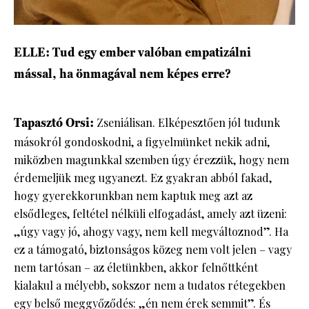
ELLE: Tud egy ember valóban empatizálni
mással, ha önmagával nem képes erre?
Tapasztó Orsi:
Zseniálisan. Elképesztően jól tudunk
másokról gondoskodni, a figyelmünket nekik adni,
miközben magunkkal szemben úgy érezzük, hogy nem
érdemeljük meg ugyanezt. Ez gyakran abból fakad,
hogy gyerekkorunkban nem kaptuk meg azt az
elsődleges, feltétel nélküli elfogadást, amely azt üzeni:
„úgy vagy jó, ahogy vagy, nem kell megváltoznod”. Ha
ez a támogató, biztonságos közeg nem volt jelen – vagy
nem tartósan – az életünkben, akkor felnőttként
kialakul a mélyebb, sokszor nem a tudatos rétegekben
egy belső meggyőződés: „én nem érek semmit”. És