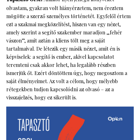
olvastam, gyakran volt hiányérzetem, nem éreztem
mögötte a szerző személyes történetét. Egyfelől értem
ezt a szakmai megközelítést, hiszen van egy nézet,
amely szerint a segítő szakember maradjon „fehér
vászon”, amit aztán a kliens tölt meg a saját
tartalmaival. De létezik egy másik nézet, amit én is
képviselek: a segítő is ember, akivel kapcsolatot
teremteni csak akkor lehet, ha legalább részben
ismerjük őt. Ezért döntöttem úgy, hogy megosztom a
saját élményeimet. Az volt a célom, hogy mélyebb
rétegekben tudjon kapcsolódni az olvasó – az a
visszajelzés, hogy ez sikerült is.