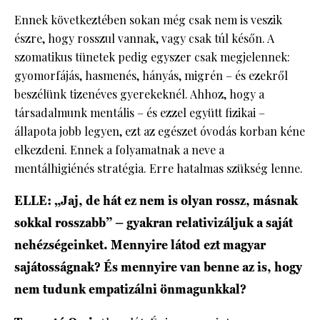
Ennek következtében sokan még csak nem is veszik
észre, hogy rosszul vannak, vagy csak túl későn. A
szomatikus tünetek pedig egyszer csak megjelennek:
gyomorfájás, hasmenés, hányás, migrén – és ezekről
beszélünk tizenéves gyerekeknél. Ahhoz, hogy a
társadalmunk mentális – és ezzel együtt fizikai –
állapota jobb legyen, ezt az egészet óvodás korban kéne
elkezdeni. Ennek a folyamatnak a neve a
mentálhigiénés stratégia. Erre hatalmas szükség lenne.
ELLE: „Jaj, de hát ez nem is olyan rossz, másnak
sokkal rosszabb” – gyakran relativizáljuk a saját
nehézségeinket. Mennyire látod ezt magyar
sajátosságnak? És mennyire van benne az is, hogy
nem tudunk empatizálni önmagunkkal?