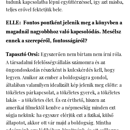
tudunk kapcsolatba lépni együttérzéssel, így azt másba,
teljes erővel fektetjük bele.
ELLE: Fontos pontként jelenik meg a könyvben a
magadnál nagyobbhoz való kapcsolódás. Mesélsz
ennek a szerepéről, fontosságáról?
Tapasztó Orsi:
Egyszerűen nem bírtam nem írni róla.
A társadalmi felelősségvállalás számomra és az
öngondoskodás részeként is kulcskérdés kell, hogy
legyen. Amikor az ember a boldogságra gondol,
általában valamilyen idealizált kép jelenik meg előtte: a
tökéletes párkapcsolat, a tökéletes gyerek, a tökéletes
lakás – a tökéletes élet. És ez érthető, hiszen az
amerikai filmektől kezdve a népmesékig minden ezt
súgja nekünk: ha egyszer elérjük ezt a fizikai, külső
állapotot, akkor ott vár majd a boldogság. Mintha