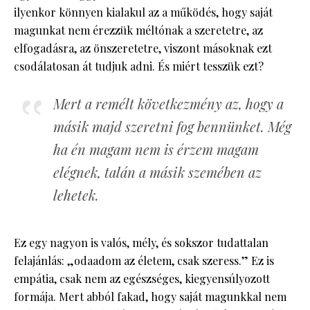
ilyenkor könnyen kialakul az a működés, hogy saját
magunkat nem érezzük méltónak a szeretetre, az
elfogadásra, az önszeretetre, viszont másoknak ezt
csodálatosan át tudjuk adni. És miért tesszük ezt?
Mert a remélt következmény az, hogy a
másik majd szeretni fog bennünket. Még
ha én magam nem is érzem magam
elégnek, talán a másik szemében az
lehetek.
Ez egy nagyon is valós, mély, és sokszor tudattalan
felajánlás: „odaadom az életem, csak szeress.” Ez is
empátia, csak nem az egészséges, kiegyensúlyozott
formája. Mert abból fakad, hogy saját magunkkal nem