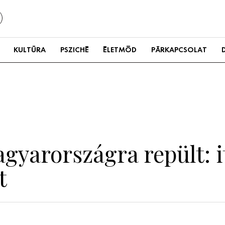
KULTÚRA
PSZICHÉ
ÉLETMÓD
PÁRKAPCSOLAT
gyarországra repült: i
t