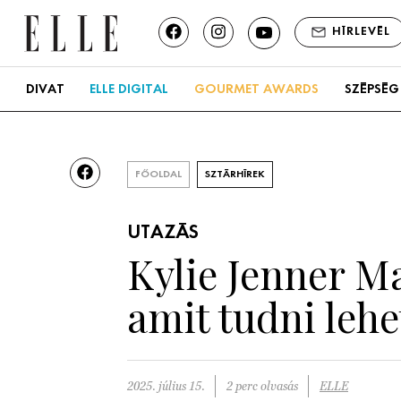
HÍRLEVÉL
DIVAT
ELLE DIGITAL
GOURMET AWARDS
SZÉPSÉG
FŐOLDAL
SZTÁRHÍREK
UTAZÁS
Kylie Jenner Ma
amit tudni lehe
2025. július 15.
2 perc olvasás
ELLE