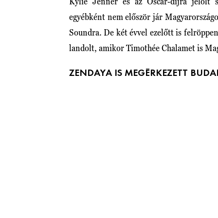
Kylie Jenner és az Oscar-díjra jelölt 
egyébként nem először jár Magyarországon
Soundra. De két évvel ezelőtt is felröpp
landolt, amikor Timothée Chalamet is Ma
ZENDAYA IS MEGÉRKEZETT BUDA