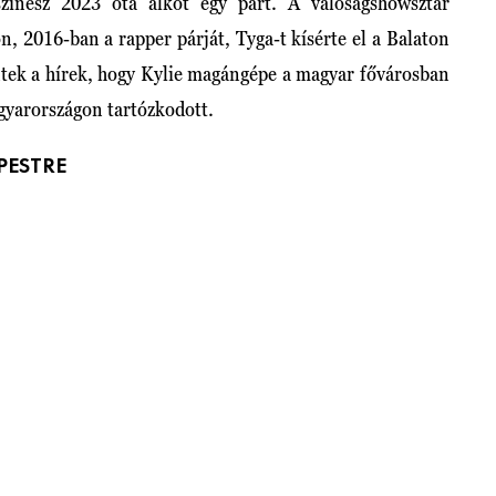
színész 2023 óta alkot egy párt. A valóságshowsztár
, 2016-ban a rapper párját, Tyga-t kísérte el a Balaton
entek a hírek, hogy Kylie magángépe a magyar fővárosban
gyarországon tartózkodott.
PESTRE