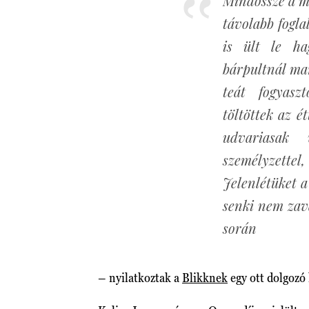
Mindössze a me
távolabb fogl
is ült le h
bárpultnál mar
teát fogyasz
töltöttek az é
udvariasak 
személyzettel,
Jelenlétüket a
senki nem zav
során
– nyilatkoztak a
Blikknek
egy ott dolgozó 