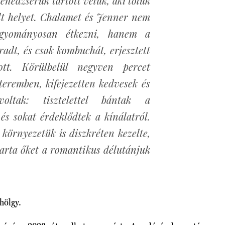
nedzserük tartott velük, aki tőlük
alt helyet. Chalamet és Jenner nem
agyományosan étkezni, hanem a
adt, és csak kombuchát, erjesztett
tott. Körülbelül negyven percet
tteremben, kifejezetten kedvesek és
voltak: tisztelettel bántak a
 és sokat érdeklődtek a kínálatról.
 környezetük is diszkréten kezelte,
arta őket a romantikus délutánjuk
hölgy.