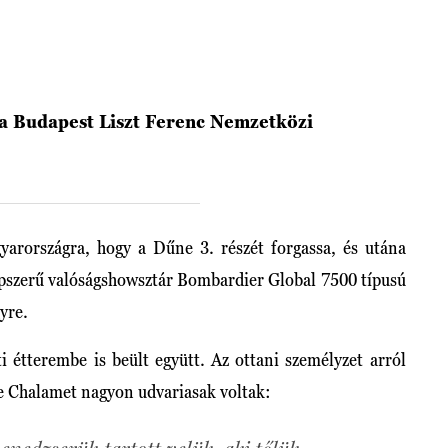
a Budapest Liszt Ferenc Nemzetközi
rországra, hogy a Dűne 3. részét forgassa, és utána
pszerű valóságshowsztár Bombardier Global 7500 típusú
yre.
ti étterembe is beült együtt. Az ottani személyzet arról
e Chalamet nagyon udvariasak voltak: