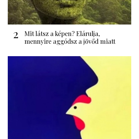
2
Mit látsz a képen? Elárulja,
mennyire aggódsz a jövőd miatt