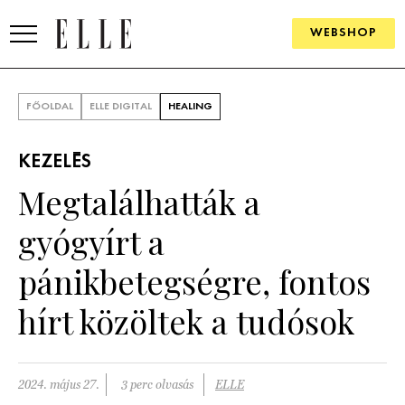
WEBSHOP
DIVAT
FŐOLDAL
ELLE DIGITAL
HEALING
ELLE DIGITAL
KEZELÉS
GOURMET AWARDS
Megtalálhatták a
SZÉPSÉG
gyógyírt a
KULTÚRA
pánikbetegségre, fontos
PSZICHÉ
hírt közöltek a tudósok
ÉLETMÓD
2024. május 27.
3 perc olvasás
ELLE
PÁRKAPCSOLAT