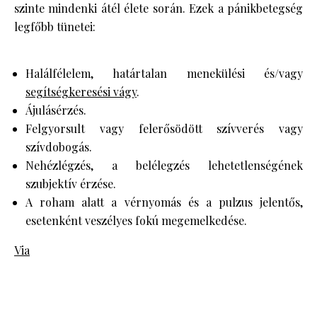
szinte mindenki átél élete során. Ezek a pánikbetegség
legfőbb tünetei:
Halálfélelem, határtalan menekülési és/vagy
segítségkeresési vágy
.
Ájulásérzés.
Felgyorsult vagy felerősödött szívverés vagy
szívdobogás.
Nehézlégzés, a belélegzés lehetetlenségének
szubjektív érzése.
A roham alatt a vérnyomás és a pulzus jelentős,
esetenként veszélyes fokú megemelkedése.
Via