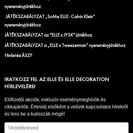
nyereményjátékhoz
JÁTÉKSZABÁLYZAT „SoMe ELLE - Calvin Klein”
nyereményjátékhoz
JÁTÉKSZABÁLYZAT az "ELLE x JYSK" játékhoz
JÁTÉKSZABÁLYZAT a „ELLE x Tweezerman” nyereményjátékhoz
Hirdetési ÁSZF
IRATKOZZ FEL AZ ELLE ÉS ELLE DECORATION
HÍRLEVELÉRE!
Előfizetői akciók, exkluzív eseménymeghívók és
cikkajánlók. Értesülj elsőként a velünk kapcsolatos hírekről
és less be a kulisszák mögé!