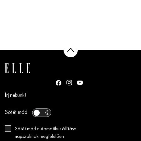
Írj nekünk!
Sötét mód
Sötét mód automatikus állítása
napszaknak megfelelően