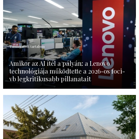
Támogatott tartalom
Amikor az AI ítél a pályán: a Lenovo
technológiája működtette a 2026-os foci-
vb legkritikusabb pillanatait