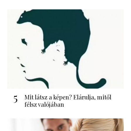
5
Mit látsz a képen? Elárulja, mitől
félsz valójában