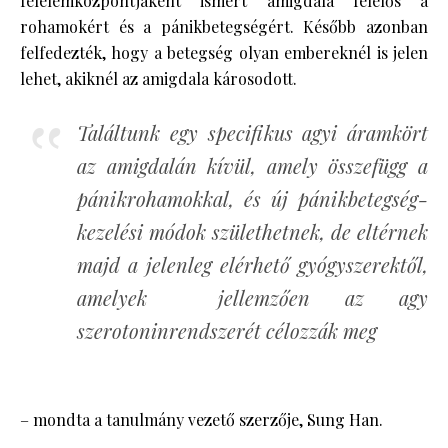
félelemközpontjaként ismert amigdala felelős a
rohamokért és a pánikbetegségért. Később azonban
felfedezték, hogy a betegség olyan embereknél is jelen
lehet, akiknél az amigdala károsodott.
Találtunk egy specifikus agyi áramkört
az amigdalán kívül, amely összefügg a
pánikrohamokkal, és új pánikbetegség-
kezelési módok születhetnek, de eltérnek
majd a jelenleg elérhető gyógyszerektől,
amelyek jellemzően az agy
szerotoninrendszerét célozzák meg
– mondta a tanulmány vezető szerzője, Sung Han.