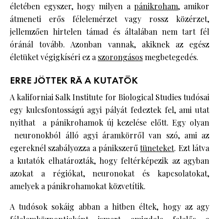
életében egyszer, hogy milyen a
pánikroham
, amikor
átmeneti erős félelemérzet vagy rossz közérzet,
jellemzően hirtelen támad és általában nem tart fél
óránál tovább. Azonban vannak, akiknek az egész
életüket végigkíséri ez a
szorongásos
megbetegedés.
ERRE JÖTTEK RÁ A KUTATÓK
A kaliforniai Salk Institute for Biological Studies tudósai
egy kulcsfontosságú agyi pályát fedeztek fel, ami utat
nyithat a pánikrohamok új kezelése előtt. Egy olyan
neuronokból álló agyi áramkörről van szó, ami az
egereknél szabályozza a pánikszerű
tüneteket
. Ezt látva
a kutatók elhatározták, hogy feltérképezik az agyban
azokat a régiókat, neuronokat és kapcsolatokat,
amelyek a pánikrohamokat közvetítik.
A tudósok sokáig abban a hitben éltek, hogy az agy