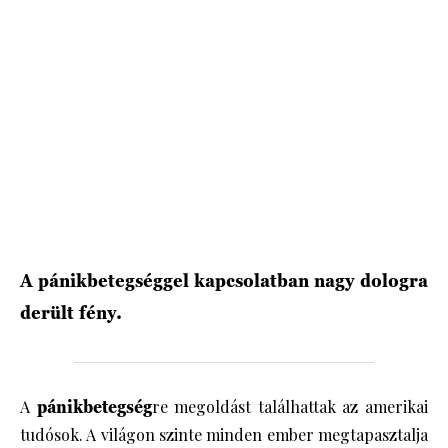
HÍRLEVÉL
A pánikbetegséggel kapcsolatban nagy dologra
derült fény.
A
pánikbetegség
re megoldást találhattak az amerikai
tudósok. A világon szinte minden ember megtapasztalja