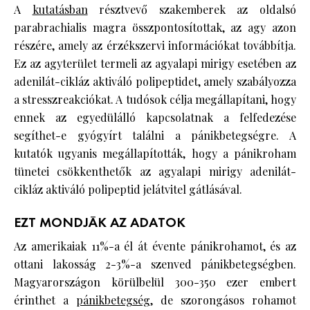
A
kutatásban
résztvevő szakemberek az oldalsó
parabrachialis magra összpontosítottak, az agy azon
részére, amely az érzékszervi információkat továbbítja.
Ez az agyterület termeli az agyalapi mirigy esetében az
adenilát-cikláz aktiváló polipeptidet, amely szabályozza
a stresszreakciókat. A tudósok célja megállapítani, hogy
ennek az egyedülálló kapcsolatnak a felfedezése
segíthet-e gyógyírt találni a pánikbetegségre. A
kutatók ugyanis megállapították, hogy a pánikroham
tünetei csökkenthetők az agyalapi mirigy adenilát-
cikláz aktiváló polipeptid jelátvitel gátlásával.
EZT MONDJÁK AZ ADATOK
Az amerikaiak 11%-a él át évente pánikrohamot, és az
ottani lakosság 2-3%-a szenved pánikbetegségben.
Magyarországon körülbelül 300-350 ezer embert
érinthet a
pánikbetegség
, de szorongásos rohamot