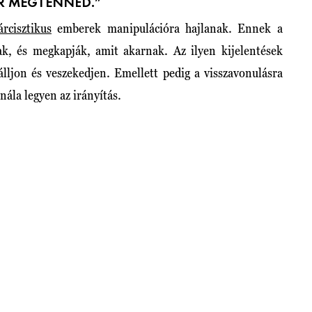
OR MEGTENNÉD.”
árcisztikus
emberek manipulációra hajlanak. Ennek a
nak, és megkapják, amit akarnak. Az ilyen kijelentések
lljon és veszekedjen. Emellett pedig a visszavonulásra
 nála legyen az irányítás.