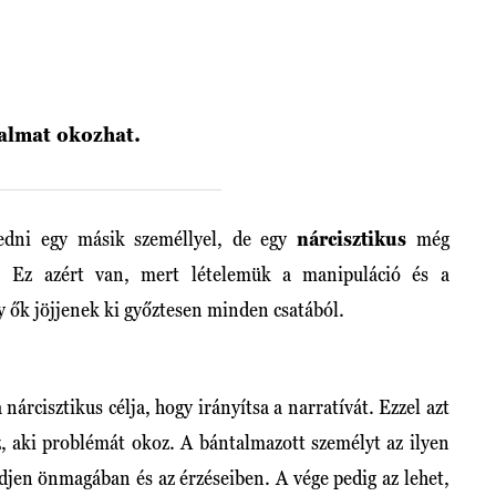
dalmat okozhat.
edni egy másik személlyel, de egy
nárcisztikus
még
. Ez azért van, mert lételemük a manipuláció és a
y ők jöjjenek ki győztesen minden csatából.
árcisztikus célja, hogy irányítsa a narratívát. Ezzel azt
az, aki problémát okoz. A bántalmazott személyt az ilyen
djen önmagában és az érzéseiben. A vége pedig az lehet,