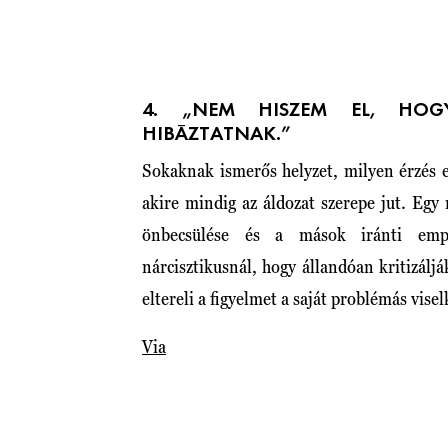
4. „NEM HISZEM EL, HO
HIBÁZTATNAK.”
Sokaknak ismerős helyzet, milyen érzés 
akire mindig az áldozat szerepe jut. Egy
önbecsülése és a mások iránti emp
nárcisztikusnál, hogy állandóan kritizáljá
eltereli a figyelmet a saját problémás vise
Via