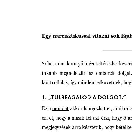
Egy nárcisztikussal vitázni sok fáj
Soha nem könnyű nézeteltérésbe kever
inkább megnehezíti az emberek dolgát
kontrollálás, így mindent elkövetnek, hog
1. „TÚLREAGÁLOD A DOLGOT.”
Ez a
mondat
akkor hangozhat el, amikor a n
éri el, hogy a másik fél azt érzi, hogy ő 
megjegyzések arra késztetik, hogy kételke