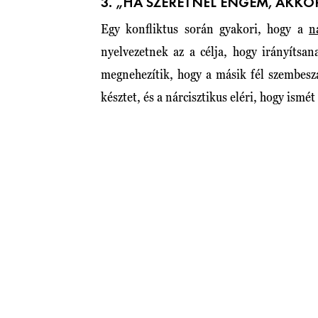
3. „HA SZERETNÉL ENGEM, AKK
Egy konfliktus során gyakori, hogy a
n
nyelvezetnek az a célja, hogy irányítsa
megnehezítik, hogy a másik fél szembeszá
késztet, és a nárcisztikus eléri, hogy ismét