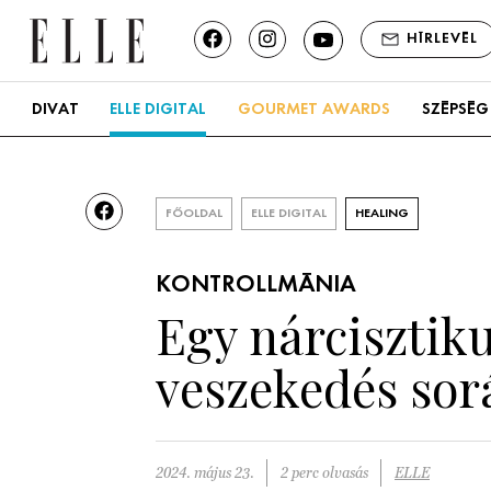
HÍRLEVÉL
DIVAT
ELLE DIGITAL
GOURMET AWARDS
SZÉPSÉG
FŐOLDAL
ELLE DIGITAL
HEALING
KONTROLLMÁNIA
Egy nárcisztiku
veszekedés sor
2024. május 23.
2 perc olvasás
ELLE