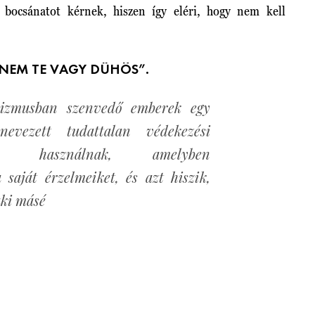
l bocsánatot kérnek, hiszen így eléri, hogy nem kell
NEM TE VAGY DÜHÖS”.
izmusban szenvedő emberek egy
 nevezett tudattalan védekezési
ust használnak, amelyben
 saját érzelmeiket, és azt hiszik,
aki másé