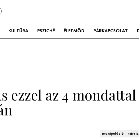
KULTÚRA
PSZICHÉ
ÉLETMÓD
PÁRKAPCSOLAT
s ezzel az 4 mondattal
án
manipuláció
nárcis