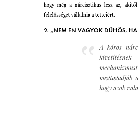
hogy még a nárcisztikus lesz az, akitő
felelősséget vállalnia a tetteiért.
2. „NEM ÉN VAGYOK DÜHÖS, HA
A kóros nárc
kivetítésnek
mechanizm
megtagadják a
hogy azok val