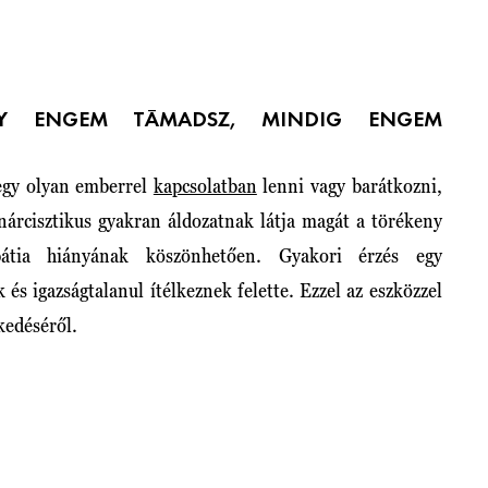
GY ENGEM TÁMADSZ, MINDIG ENGEM
egy olyan emberrel
kapcsolatban
lenni vagy barátkozni,
 nárcisztikus gyakran áldozatnak látja magát a törékeny
átia hiányának köszönhetően. Gyakori érzés egy
k és igazságtalanul ítélkeznek felette. Ezzel az eszközzel
lkedéséről.