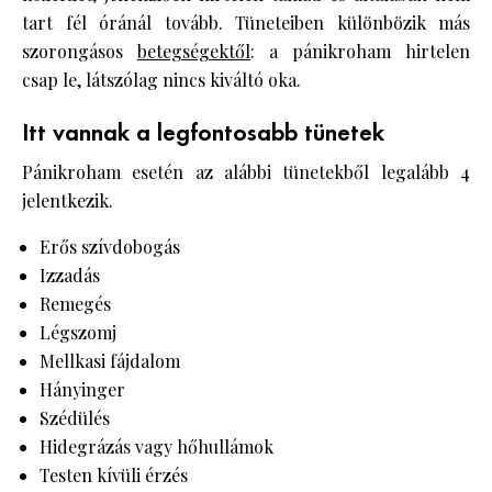
tart fél óránál tovább. Tüneteiben különbözik más
szorongásos
betegségektől
: a pánikroham hirtelen
csap le, látszólag nincs kiváltó oka.
Itt vannak a legfontosabb tünetek
Pánikroham esetén az alábbi tünetekből legalább 4
jelentkezik.
Erős szívdobogás
Izzadás
Remegés
Légszomj
Mellkasi fájdalom
Hányinger
Szédülés
Hidegrázás vagy hőhullámok
Testen kívüli érzés