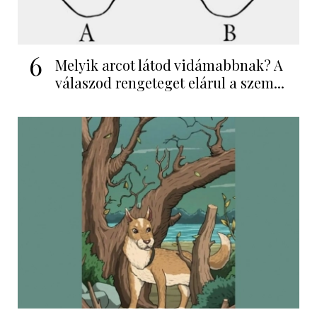
6
Melyik arcot látod vidámabbnak? A
válaszod rengeteget elárul a szem...