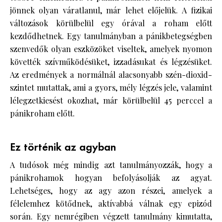
jönnek olyan váratlanul, már lehet előjelük. A fizikai
változások körülbelül egy órával a roham előtt
kezdődhetnek. Egy tanulmányban a pánikbetegségben
szenvedők olyan eszközöket viseltek, amelyek nyomon
követték szívműködésüket, izzadásukat és légzésüket.
Az eredmények a normálnál alacsonyabb szén-dioxid-
szintet mutattak, ami a gyors, mély légzés jele, valamint
lélegzetkiesést okozhat, már körülbelül 45 perccel a
pánikroham előtt.
Ez történik az agyban
A tudósok még mindig azt tanulmányozzák, hogy a
pánikrohamok hogyan befolyásolják az agyat.
Lehetséges, hogy az agy azon részei, amelyek a
félelemhez kötődnek, aktívabbá válnak egy epizód
során. Egy nemrégiben végzett tanulmány kimutatta,