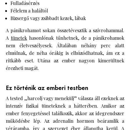
Fulladásérzés
Félelem a haláltól
Bizsergő vagy zsibbadt kezek, lábak
A pánikrohamot sokan összetévesztik a szívrohammal.
A
tünetek
hasonlónak tűnhetnek, de a pánikrohamok
nem életveszélyesek. Általában néhány perc alatt
elmúlnak, de néha órákig is elhúzódhatnak, ám ez a
ritkább eset. Utána az ember nagyon kimerültnek
érezheti magát.
Ez történik az emberi testben
A tested „harcolj vagy menekülj” válasza áll ezeknek az
intenzív fizikai tüneteknek a hátterében. Amikor az
ember fenyegetéssel találkozik, akkor az idegrendszer
működésbe lép. Az adrenalin hormon beáramlik a
véráramba, így a szervezet éber állapotba kerül. A