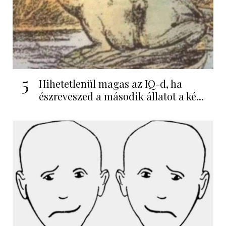
5
Hihetetlenül magas az IQ-d, ha
észreveszed a második állatot a ké...