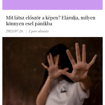
Mit látsz először a képen? Elárulja, milyen
könnyen esel pánikba
2023.07.26.
2 perc olvasás