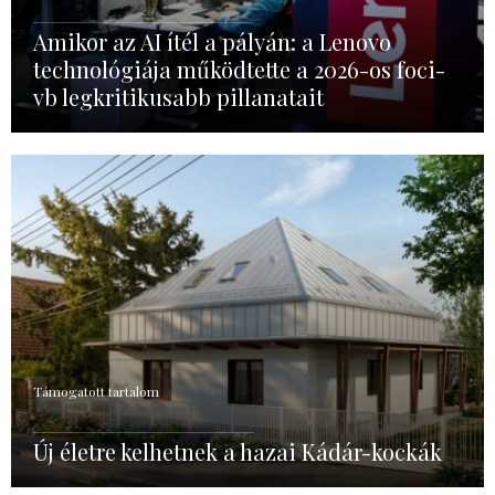
Amikor az AI ítél a pályán: a Lenovo
technológiája működtette a 2026-os foci-
vb legkritikusabb pillanatait
Támogatott tartalom
Új életre kelhetnek a hazai Kádár-kockák