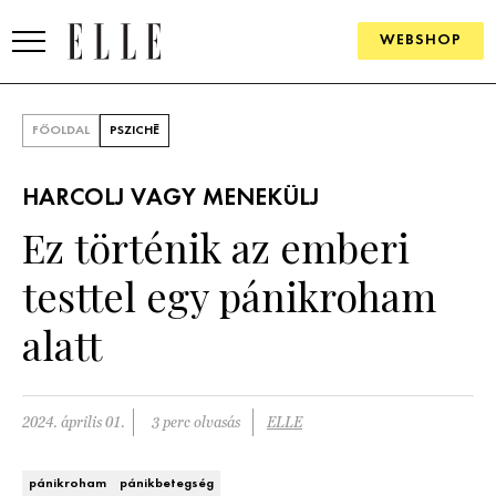
WEBSHOP
DIVAT
FŐOLDAL
PSZICHÉ
ELLE DIGITAL
HARCOLJ VAGY MENEKÜLJ
GOURMET AWARDS
Ez történik az emberi
SZÉPSÉG
testtel egy pánikroham
KULTÚRA
alatt
PSZICHÉ
2024. április 01.
3 perc olvasás
ELLE
ÉLETMÓD
PÁRKAPCSOLAT
pánikroham
pánikbetegség