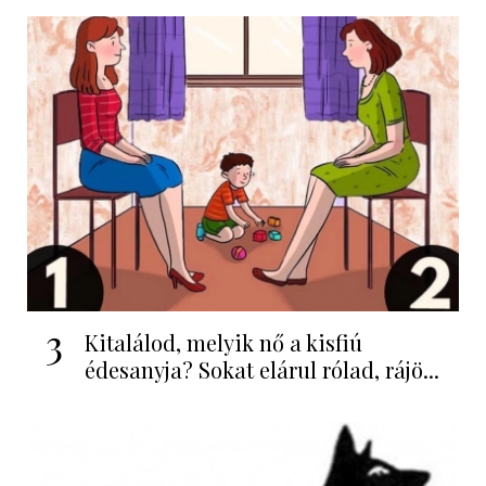
3
Kitalálod, melyik nő a kisfiú
édesanyja? Sokat elárul rólad, rájö...