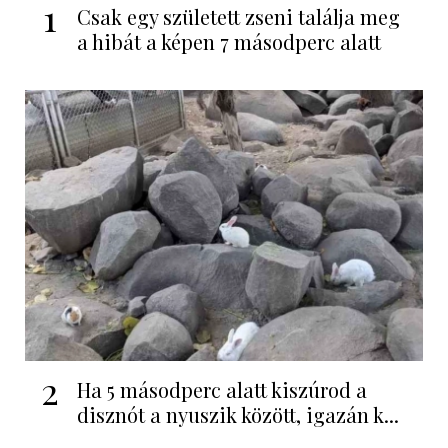
1
Csak egy született zseni találja meg
a hibát a képen 7 másodperc alatt
2
Ha 5 másodperc alatt kiszúrod a
disznót a nyuszik között, igazán k...