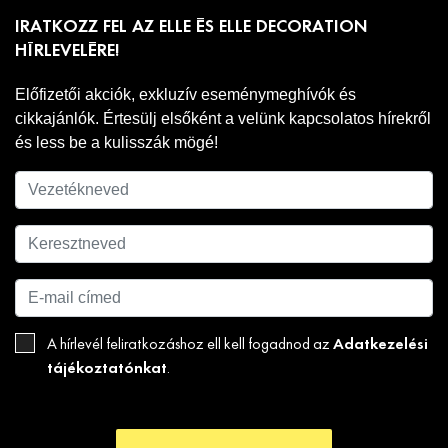
IRATKOZZ FEL AZ ELLE ÉS ELLE DECORATION
HÍRLEVELÉRE!
Előfizetői akciók, exkluzív eseménymeghívók és
cikkajánlók. Értesülj elsőként a velünk kapcsolatos hírekről
és less be a kulisszák mögé!
Adatkezelési
A hírlevél feliratkozáshoz ell kell fogadnod az
tájékoztatónkat
.