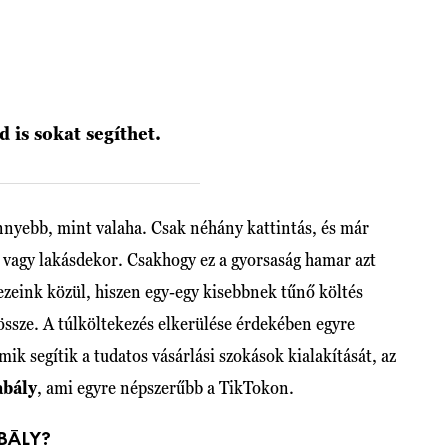
 is sokat segíthet.
nnyebb, mint valaha. Csak néhány kattintás, és már
 vagy lakásdekor. Csakhogy ez a gyorsaság hamar azt
ezeink közül, hiszen egy-egy kisebbnek tűnő költés
össze. A túlköltekezés elkerülése érdekében egyre
k segítik a tudatos vásárlási szokások kialakítását, az
abály
, ami egyre népszerűbb a TikTokon.
BÁLY?