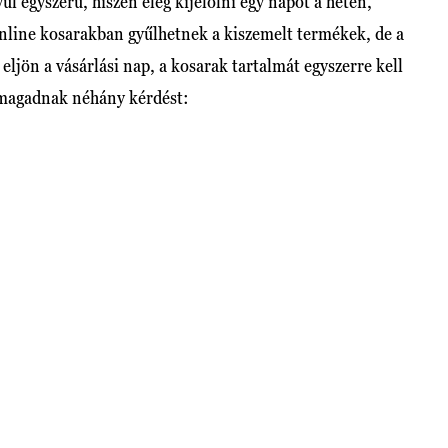
l egyszerű, hiszen elég kijelölni egy napot a héten,
online kosarakban gyűlhetnek a kiszemelt termékek, de a
ljön a vásárlási nap, a kosarak tartalmát egyszerre kell
 magadnak néhány kérdést: