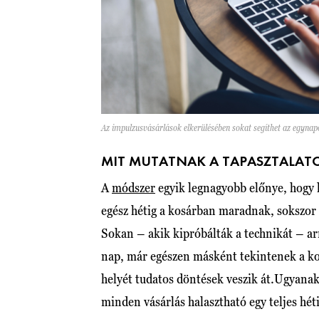
Az impulzusvásárlások elkerülésében sokat segíthet az egynap
MIT MUTATNAK A TAPASZTALAT
A
módszer
egyik legnagyobb előnye, hogy l
egész hétig a kosárban maradnak, sokszor 
Sokan – akik kipróbálták a technikát – arr
nap, már egészen másként tekintenek a ko
helyét tudatos döntések veszik át.Ugyana
minden vásárlás halasztható egy teljes hé