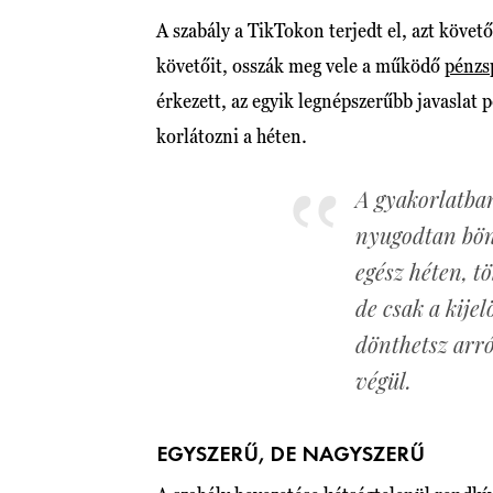
A szabály a TikTokon terjedt el, azt követ
követőit, osszák meg vele a működő
pénzs
érkezett, az egyik legnépszerűbb javaslat 
korlátozni a héten.
A gyakorlatban
nyugodtan bön
egész héten, t
de csak a kije
dönthetsz arró
végül.
EGYSZERŰ, DE NAGYSZERŰ