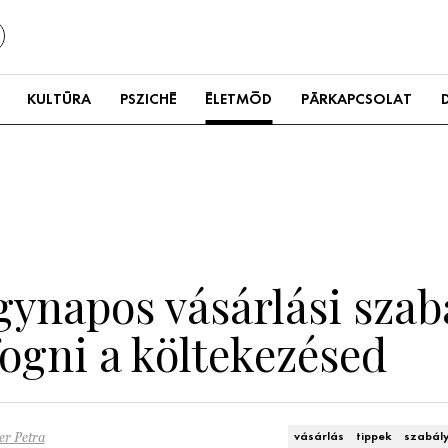
KULTÚRA
PSZICHÉ
ÉLETMÓD
PÁRKAPCSOLAT
gynapos vásárlási szab
fogni a költekezésed
er Petra
vásárlás
tippek
szabál