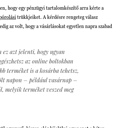
ően, hogy egy pénzügyi tartalomkészítő arra kérte a
pórolási
trükkjeiket. A kérdésre rengeteg válasz
pedig az volt, hogy a vásárlásokat egyetlen napra szabad
 ez azt jelenti, hogy ugyan
gészhetsz az online boltokban
öbb terméket is a kosárba tehetsz,
lölt napon – például vasárnap –
l, melyik terméket veszed meg