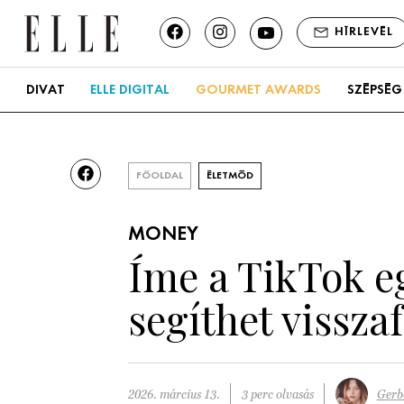
HÍRLEVÉL
DIVAT
ELLE DIGITAL
GOURMET AWARDS
SZÉPSÉG
FŐOLDAL
ÉLETMÓD
MONEY
Íme a TikTok e
segíthet vissza
2026. március 13.
3 perc olvasás
Gerb