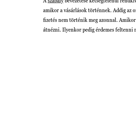
A
szabály
bevezetése kétségtelenül rendkívü
amikor a vásárlások történnek. Addig az 
fizetés nem történik meg azonnal. Amikor e
átnézni. Ilyenkor pedig érdemes feltenni