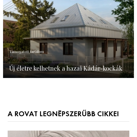
Támogatott tartalom
Új életre kelhetnek a hazai Kádár-kockák
A ROVAT LEGNÉPSZERŰBB CIKKEI