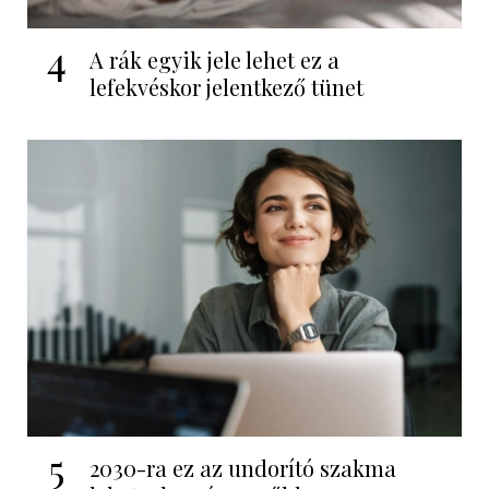
4
A rák egyik jele lehet ez a
lefekvéskor jelentkező tünet
5
2030-ra ez az undorító szakma