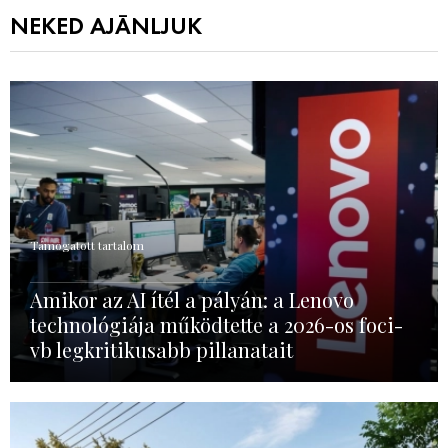
NEKED AJÁNLJUK
Támogatott tartalom
Amikor az AI ítél a pályán: a Lenovo
technológiája működtette a 2026-os foci-
vb legkritikusabb pillanatait