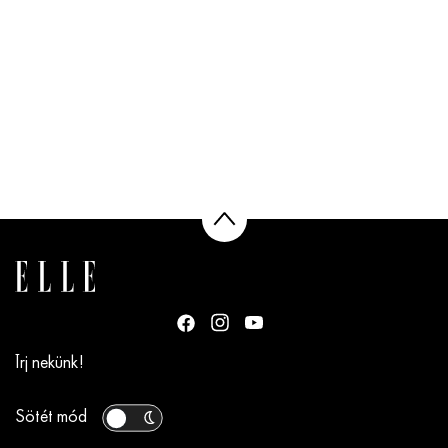
Írj nekünk!
Sötét mód