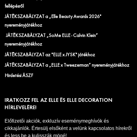
fellépésről
JÁTÉKSZABÁLYZAT a „Elle Beauty Awards 2026"
nyereményjátékhoz
JÁTÉKSZABÁLYZAT „SoMe ELLE - Calvin Klein”
nyereményjátékhoz
JÁTÉKSZABÁLYZAT az "ELLE x JYSK" játékhoz
JÁTÉKSZABÁLYZAT a „ELLE x Tweezerman” nyereményjátékhoz
Hirdetési ÁSZF
IRATKOZZ FEL AZ ELLE ÉS ELLE DECORATION
HÍRLEVELÉRE!
Előfizetői akciók, exkluzív eseménymeghívók és
cikkajánlók. Értesülj elsőként a velünk kapcsolatos hírekről
és less be a kulisszák mögé!