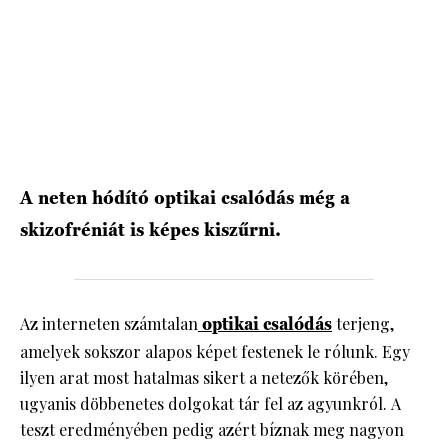
HÍRLEVÉL
A neten hódító optikai csalódás még a
skizofréniát is képes kiszűrni.
Az interneten számtalan
optikai csalódás
terjeng,
amelyek sokszor alapos képet festenek le rólunk. Egy
ilyen arat most hatalmas sikert a netezők körében,
ugyanis döbbenetes dolgokat tár fel az agyunkról. A
teszt eredményében pedig azért bíznak meg nagyon