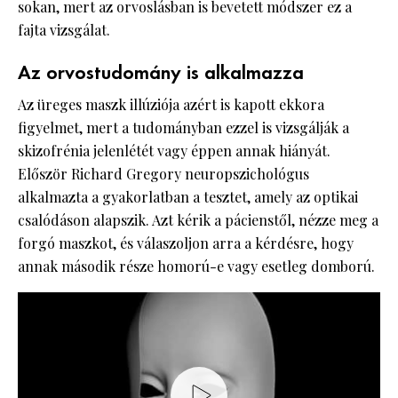
sokan, mert az orvoslásban is bevetett módszer ez a
fajta vizsgálat.
Az orvostudomány is alkalmazza
Az üreges maszk illúziója azért is kapott ekkora
figyelmet, mert a tudományban ezzel is vizsgálják a
skizofrénia jelenlétét vagy éppen annak hiányát.
Először Richard Gregory neuropszichológus
alkalmazta a gyakorlatban a tesztet, amely az optikai
csalódáson alapszik. Azt kérik a pácienstől, nézze meg a
forgó maszkot, és válaszoljon arra a kérdésre, hogy
annak második része homorú-e vagy esetleg domború.