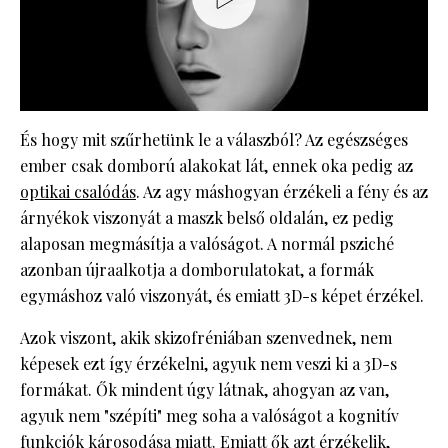
És hogy mit szűrhetünk le a válaszból? Az egészséges
ember csak domború alakokat lát, ennek oka pedig az
optikai csalódás
. Az agy máshogyan érzékeli a fény és az
árnyékok viszonyát a maszk belső oldalán, ez pedig
alaposan megmásítja a valóságot. A normál psziché
azonban újraalkotja a domborulatokat, a formák
egymáshoz való viszonyát, és emiatt 3D-s képet érzékel.
Azok viszont, akik skizofréniában szenvednek, nem
képesek ezt így érzékelni, agyuk nem veszi ki a 3D-s
formákat. Ők mindent úgy látnak, ahogyan az van,
agyuk nem "szépíti" meg soha a valóságot a kognitív
funkciók károsodása miatt. Emiatt ők azt érzékelik,