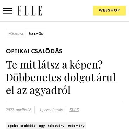
WEBSHOP
DIVAT
FŐOLDAL
ÉLETMÓD
ELLE DIGITAL
OPTIKAI CSALÓDÁS
GOURMET AWARDS
Te mit látsz a képen?
SZÉPSÉG
Döbbenetes dolgot árul
KULTÚRA
el az agyadról
PSZICHÉ
2022. április 08.
1 perc olvasás
ELLE
ÉLETMÓD
PÁRKAPCSOLAT
optikai csalódás
agy
feladvány
tudomány