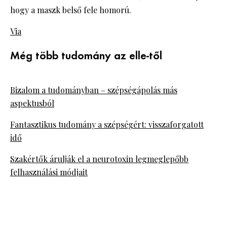
hogy a maszk belső fele homorú.
Via
Még több tudomány az elle-től
Bizalom a tudományban – szépségápolás más
aspektusból
Fantasztikus tudomány a szépségért: visszaforgatott
idő
Szakértők árulják el a neurotoxin legmeglepőbb
felhasználási módjait