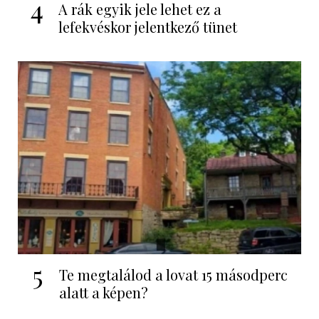
4
A rák egyik jele lehet ez a
lefekvéskor jelentkező tünet
5
Te megtalálod a lovat 15 másodperc
alatt a képen?