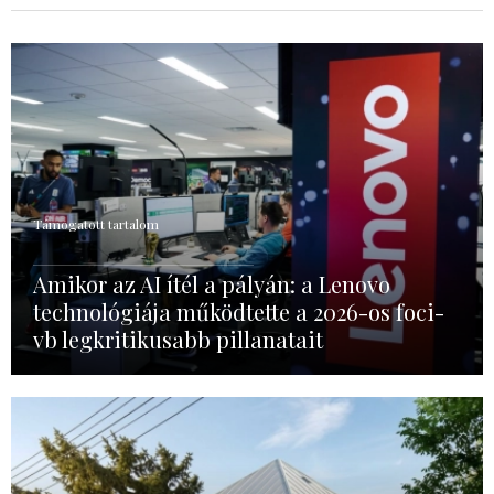
Támogatott tartalom
Amikor az AI ítél a pályán: a Lenovo
technológiája működtette a 2026-os foci-
vb legkritikusabb pillanatait