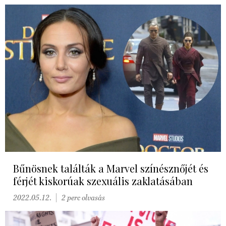
Bűnösnek találták a Marvel színésznőjét és
férjét kiskorúak szexuális zaklatásában
2022.05.12.
2 perc olvasás