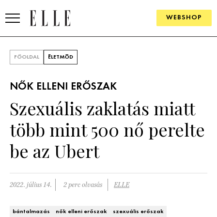
WEBSHOP
DIVAT
FŐOLDAL
ÉLETMÓD
ELLE DIGITAL
NŐK ELLENI ERŐSZAK
GOURMET AWARDS
Szexuális zaklatás miatt
SZÉPSÉG
több mint 500 nő perelte
KULTÚRA
be az Ubert
PSZICHÉ
2022. július 14.
2 perc olvasás
ELLE
ÉLETMÓD
PÁRKAPCSOLAT
bántalmazás
nők elleni erőszak
szexuális erőszak