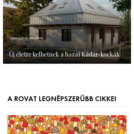
Támogatott tartalom
Új életre kelhetnek a hazai Kádár-kockák
A ROVAT LEGNÉPSZERŰBB CIKKEI