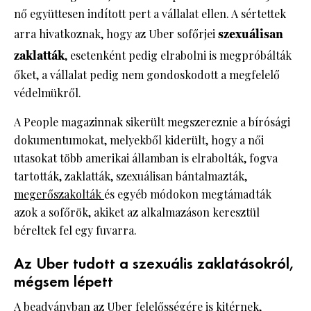
nő együttesen indított pert a vállalat ellen. A sértettek
arra hivatkoznak, hogy az Uber sofőrjei
szexuálisan
zaklatták
, esetenként pedig elrabolni is megpróbálták
őket, a vállalat pedig nem gondoskodott a megfelelő
védelmükről.
A People magazinnak sikerült megszereznie a bírósági
dokumentumokat, melyekből kiderült, hogy a női
utasokat több amerikai államban is elrabolták, fogva
tartották, zaklatták, szexuálisan bántalmazták,
megerőszakolták
és egyéb módokon megtámadták
azok a sofőrök, akiket az alkalmazáson keresztül
béreltek fel egy fuvarra.
Az Uber tudott a szexuális zaklatásokról,
mégsem lépett
A beadványban az
Uber
felelősségére is kitérnek,