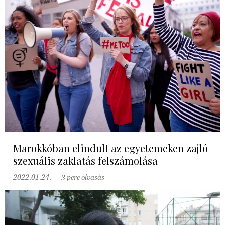
Marokkóban elindult az egyetemeken zajló
szexuális zaklatás felszámolása
2022.01.24.
3 perc olvasás