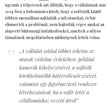
ugyanis a felperesek azt állítják, hogy a vállalatnak már
2014-ben a tudomására jutott, hogy a sofőrjeik közül
többen szexuálisan zaklatják a női utasokat, és bár
elismerték a problémát, nem hajtották végre azokat az
alapvető biztonsági intézkedéseket, amelyek a súlyos
támadások megelőzéséhez szükségesek lettek volna.
„A vállalat sokkal többet tehetne az
utasok védelme érdekében: például
kamerák kihelyezésével, a sofőrök
körültekintőbb háttérellenőrzésével,
valamint egy figyelmeztető rendszer
létrehozásával, ha a sofőr letér a
célállomáshoz vezető útról”