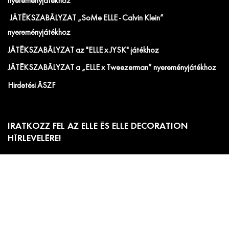
nyereményjátékhoz
JÁTÉKSZABÁLYZAT „SoMe ELLE - Calvin Klein”
nyereményjátékhoz
JÁTÉKSZABÁLYZAT az "ELLE x JYSK" játékhoz
JÁTÉKSZABÁLYZAT a „ELLE x Tweezerman” nyereményjátékhoz
Hirdetési ÁSZF
IRATKOZZ FEL AZ ELLE ÉS ELLE DECORATION
HÍRLEVELÉRE!
Előfizetői akciók, exkluzív eseménymeghívók és
cikkajánlók. Értesülj elsőként a velünk kapcsolatos hírekről
és less be a kulisszák mögé!