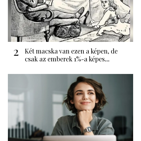
2
Két macska van ezen a képen, de
csak az emberek 1%-a képes...