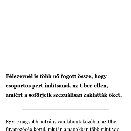
HÍRLEVÉL
Félezernél is több nő fogott össze, hogy
csoportos pert indítsanak az Uber ellen,
amiért a sofőrjeik szexuálisan zaklatták őket.
Egyre nagyobb botrány van kibontakozóban az Uber
fuvarozócég körül, miután a napokban több mint 500