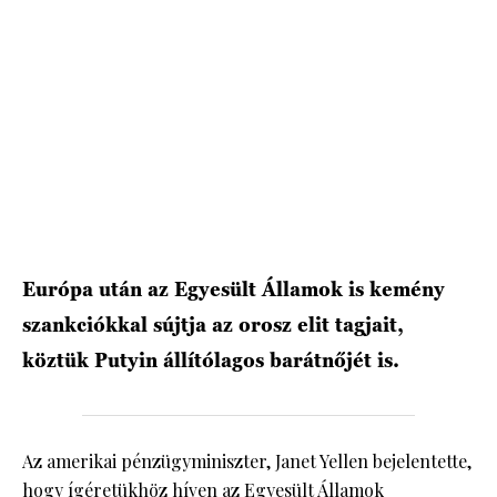
HÍRLEVÉL
Európa után az Egyesült Államok is kemény
szankciókkal sújtja az orosz elit tagjait,
köztük Putyin állítólagos barátnőjét is.
Az amerikai pénzügyminiszter, Janet Yellen bejelentette,
hogy ígéretükhöz híven az Egyesült Államok