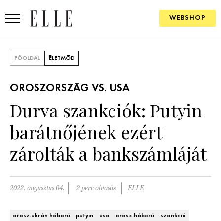
WEBSHOP
DIVAT
FŐOLDAL
ÉLETMÓD
ELLE DIGITAL
OROSZORSZÁG VS. USA
GOURMET AWARDS
Durva szankciók: Putyin
SZÉPSÉG
barátnőjének ezért
KULTÚRA
zárolták a bankszámláját
PSZICHÉ
2022. augusztus 04.
2 perc olvasás
ELLE
ÉLETMÓD
PÁRKAPCSOLAT
orosz-ukrán háború
putyin
usa
orosz háború
szankció