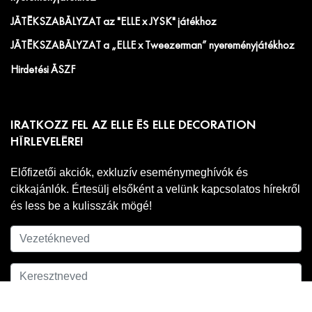
JÁTÉKSZABÁLYZAT az "ELLE x JYSK" játékhoz
JÁTÉKSZABÁLYZAT a „ELLE x Tweezerman” nyereményjátékhoz
Hirdetési ÁSZF
IRATKOZZ FEL AZ ELLE ÉS ELLE DECORATION
HÍRLEVELÉRE!
Előfizetői akciók, exkluzív eseménymeghívók és
cikkajánlók. Értesülj elsőként a velünk kapcsolatos hírekről
és less be a kulisszák mögé!