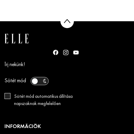
Írj nekünk!
Sötét mód
Sötét mód automatikus állítása
napszaknak megfelelően
INFORMÁCIÓK