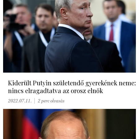
Kiderült Putyin születendő gyerekének neme:
nincs elragadtatva az orosz elnök
2022.07.11.
2 perc olvasás