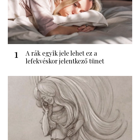
1
A rák egyik jele lehet ez a
lefekvéskor jelentkező tünet