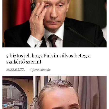
5 biztos jel, hogy Putyin súlyos beteg a
szakértő szerint
2022.03.22.
4 perc olvasás