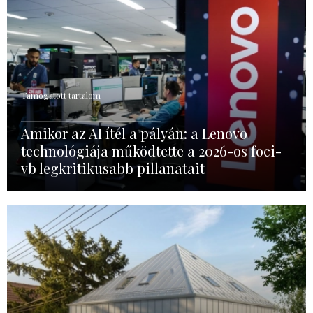
Támogatott tartalom
Amikor az AI ítél a pályán: a Lenovo
technológiája működtette a 2026-os foci-
vb legkritikusabb pillanatait