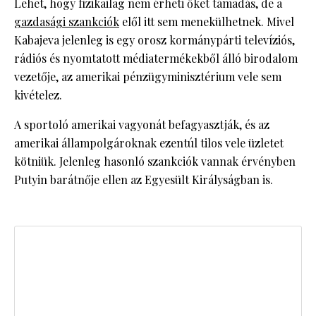
Lehet, hogy fizikailag nem érheti őket támadás, de a
gazdasági szankciók
elől itt sem menekülhetnek. Mivel
Kabajeva jelenleg is egy orosz kormánypárti televíziós,
rádiós és nyomtatott médiatermékekből álló birodalom
vezetője, az amerikai pénzügyminisztérium vele sem
kivételez.
A sportoló amerikai vagyonát befagyasztják, és az
amerikai állampolgároknak ezentúl tilos vele üzletet
kötniük. Jelenleg hasonló szankciók vannak érvényben
Putyin barátnője ellen az Egyesült Királyságban is.