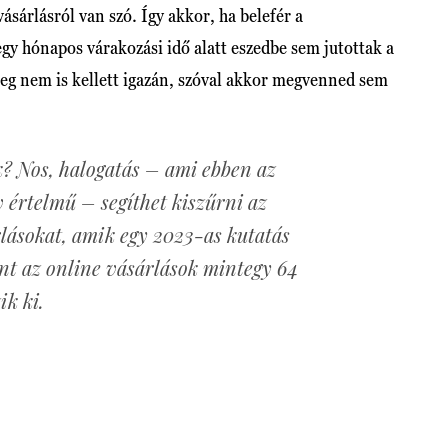
ásárlásról van szó. Így akkor, ha belefér a
gy hónapos várakozási idő alatt eszedbe sem jutottak a
leg nem is kellett igazán, szóval akkor megvenned sem
? Nos, halogatás – ami ebben az
v értelmű – segíthet kiszűrni az
lásokat, amik egy 2023-as kutatás
nt az online vásárlások mintegy 64
ik ki.