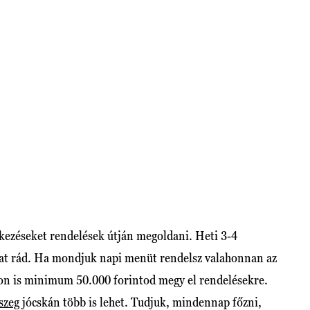
R
étkezéseket rendelések útján megoldani. Heti 3-4
hat rád. Ha mondjuk napi menüt rendelsz valahonnan az
gon is minimum 50.000 forintod megy el rendelésekre.
szeg
jócskán több is lehet. Tudjuk, mindennap főzni,