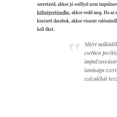
szeretnéd, akkor jó eséllyel nem impulzusv
költségvetésedbe
, akkor vedd meg. Ha az e
kinézett darabok, akkor viszont valószínű
kell őket.
Miért működik
esetben pozití
impulzusvásár
tanúsága szeri
százalékát tesz