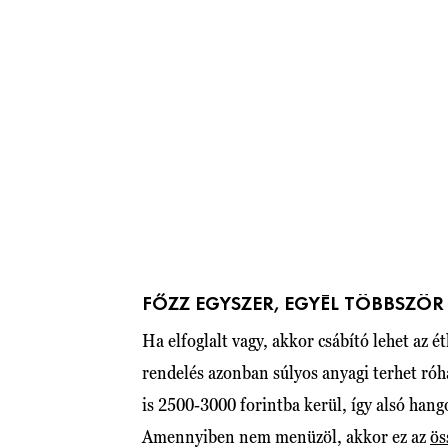
FŐZZ EGYSZER, EGYÉL TÖBBSZÖ
Ha elfoglalt vagy, akkor csábító lehet az 
rendelés azonban súlyos anyagi terhet ró
is 2500-3000 forintba kerül, így alsó han
Amennyiben nem menüzöl, akkor ez az
ös