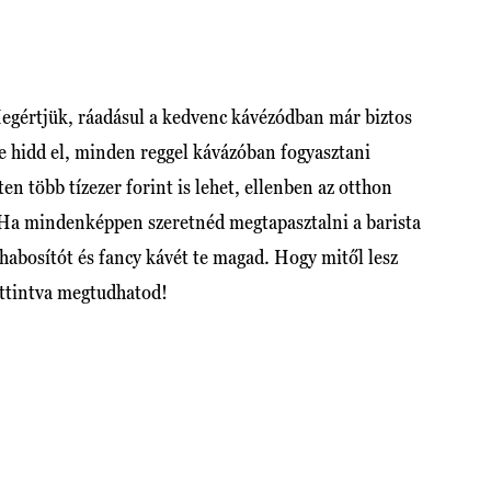
Megértjük, ráadásul a kedvenc kávézódban már biztos
e hidd el, minden reggel kávázóban fogyasztani
ten több tízezer forint is lehet, ellenben az otthon
. Ha mindenképpen szeretnéd megtapasztalni a barista
habosítót és fancy kávét te magad. Hogy mitől lesz
ttintva megtudhatod!