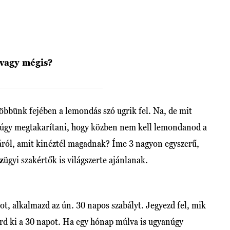
 vagy mégis?
többünk fejében a lemondás szó ugrik fel. Na, de mit
 úgy megtakarítani, hogy közben nem kell lemondanod a
skáról, amit kinéztél magadnak? Íme 3 nagyon egyszerű,
z
ügyi szakértők is világszerte ajánlanak.
, alkalmazd az ún. 30 napos szabályt. Jegyezd fel, mik
rd ki a 30 napot. Ha egy hónap múlva is ugyanúgy