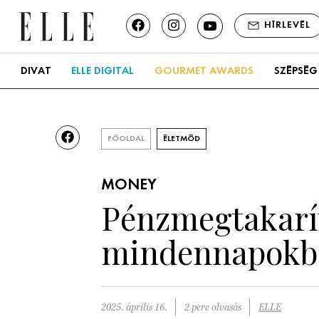
HÍRLEVÉL
DIVAT
ELLE DIGITAL
GOURMET AWARDS
SZÉPSÉG
FŐOLDAL
ÉLETMÓD
MONEY
Pénzmegtakarítá
mindennapokb
2025. április 16.
2 perc olvasás
ELLE