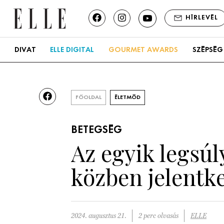
HÍRLEVÉL
DIVAT
ELLE DIGITAL
GOURMET AWARDS
SZÉPSÉG
FŐOLDAL
ÉLETMÓD
BETEGSÉG
Az egyik legsúl
közben jelentk
2024. augusztus 21.
2 perc olvasás
ELLE