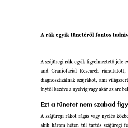
A rák egyik tünetéről fontos tudni
A szájüregi
rák
egyik figyelmeztető jele e
and Craniofacial Research rámutatott,
diagnosztizálnak szájrákot, ami világsze
ínytől kezdve a nyelvig vagy akár az arc be
Ezt a tünetet nem szabad fig
A szájüregi
rákot
rágás vagy nyelés közbe
akik három héten túl tartós szájüregi f