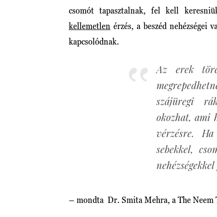
csomót tapasztalnak, fel kell keresni
kellemetlen
érzés, a beszéd nehézségei va
kapcsolódnak.
Az erek tör
megrepedhetn
szájüregi rá
okozhat, ami 
vérzésre. Ha
sebekkel, cso
nehézségekkel 
– mondta Dr. Smita Mehra, a The Neem Tr