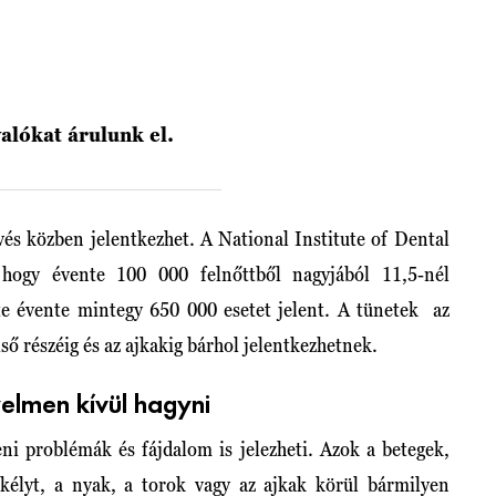
valókat árulunk el.
vés közben jelentkezhet. A National Institute of Dental
 hogy évente 100 000 felnőttből nagyjából 11,5-nél
rte évente mintegy 650 000 esetet jelent. A tünetek az
lső részéig és az ajkakig bárhol jelentkezhetnek.
yelmen kívül hagyni
ni problémák és fájdalom is jelezheti. Azok a betegek,
ekélyt, a nyak, a torok vagy az ajkak körül bármilyen