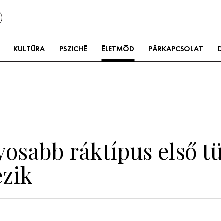
KULTÚRA
PSZICHÉ
ÉLETMÓD
PÁRKAPCSOLAT
yosabb ráktípus első t
ezik