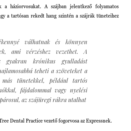
ük a háziorvosukat. A szájban jelentkező folyamatos
gy a tartósan rekedt hang szintén a szájrák tüneteihez
ékennyé válhatnak és könnyen
ek, ami vérzéshez vezethet. A
k gyakran krónikus gyulladást
hajlamosabbá teheti a szöveteket a
 más tünetekkel, például tartós
mókkal, fájdalommal vagy nyelési
párosul, az szájüregi rákra utalhat
ee Dental Practice vezető fogorvosa az Expressnek.