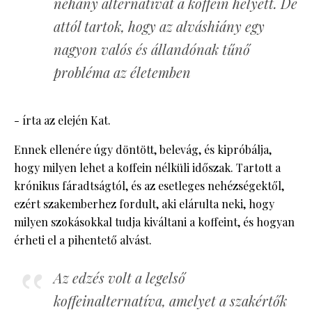
néhány alternatívát a koffein helyett. De
attól tartok, hogy az alváshiány egy
nagyon valós és állandónak tűnő
probléma az életemben
- írta az elején Kat.
Ennek ellenére úgy döntött, belevág, és kipróbálja,
hogy milyen lehet a koffein nélküli időszak. Tartott a
krónikus fáradtságtól, és az esetleges nehézségektől,
ezért szakemberhez fordult, aki elárulta neki, hogy
milyen szokásokkal tudja kiváltani a koffeint, és hogyan
érheti el a pihentető alvást.
Az edzés volt a legelső
koffeinalternatíva, amelyet a szakértők