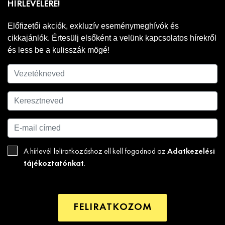
HÍRLEVELÉRE!
Előfizetői akciók, exkluzív eseménymeghívók és
cikkajánlók. Értesülj elsőként a velünk kapcsolatos hírekről
és less be a kulisszák mögé!
Adatkezelési
A hírlevél feliratkozáshoz ell kell fogadnod az
tájékoztatónkat
.
FELIRATKOZOM