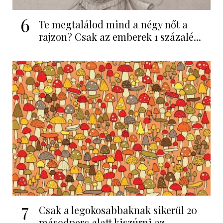
6
Te megtalálod mind a négy nőt a
rajzon? Csak az emberek 1 százalé...
7
Csak a legokosabbaknak sikerül 20
másodperc alatt kiszúrni az...