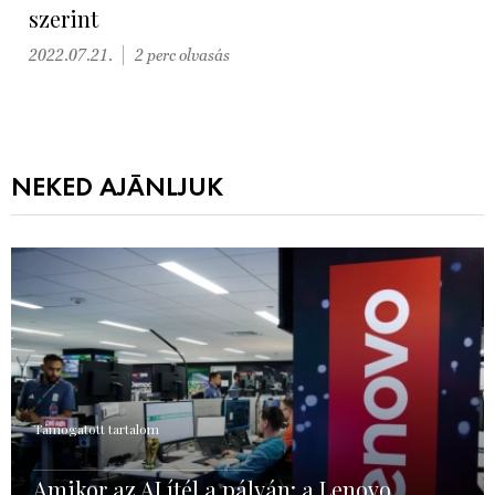
szerint
2022.07.21.
2 perc olvasás
NEKED AJÁNLJUK
Támogatott tartalom
Amikor az AI ítél a pályán: a Lenovo