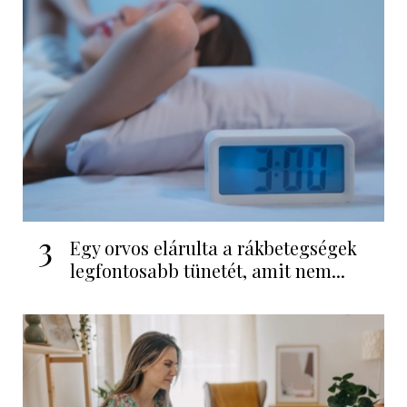
3
Egy orvos elárulta a rákbetegségek
legfontosabb tünetét, amit nem...