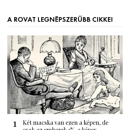
A ROVAT LEGNÉPSZERŰBB CIKKEI
1
Két macska van ezen a képen, de
csak az emberek 1%-a képes...