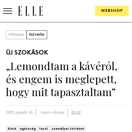
WEBSHOP
DIVAT
FŐOLDAL
ÉLETMÓD
ELLE DIGITAL
ÚJ SZOKÁSOK
GOURMET AWARDS
„Lemondtam a kávéról,
SZÉPSÉG
és engem is meglepett,
KULTÚRA
hogy mit tapasztaltam”
PSZICHÉ
2023. január 16.
4 perc olvasás
ELLE
ÉLETMÓD
PÁRKAPCSOLAT
Kávé
egészség
teszt
személyes történet