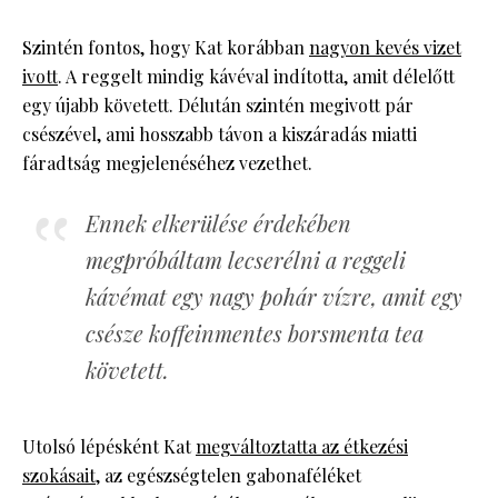
Szintén fontos, hogy Kat korábban
nagyon kevés vizet
ivott
. A reggelt mindig kávéval indította, amit délelőtt
egy újabb követett. Délután szintén megivott pár
csészével, ami hosszabb távon a kiszáradás miatti
fáradtság megjelenéséhez vezethet.
Ennek elkerülése érdekében
megpróbáltam lecserélni a reggeli
kávémat egy nagy pohár vízre, amit egy
csésze koffeinmentes borsmenta tea
követett.
Utolsó lépésként Kat
megváltoztatta az étkezési
szokásait
, az egészségtelen gabonaféléket