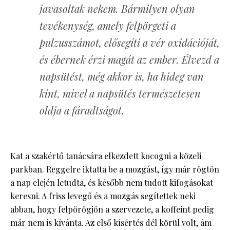
javasoltak nekem. Bármilyen olyan
tevékenység, amely felpörgeti a
pulzusszámot, elősegíti a vér oxidációját,
és ébernek érzi magát az ember. Élvezd a
napsütést, még akkor is, ha hideg van
kint, mivel a napsütés természetesen
oldja a fáradtságot.
Kat a szakértő tanácsára elkezdett kocogni a közeli
parkban. Reggelre iktatta be a mozgást, így már rögtön
a nap elején letudta, és később nem tudott kifogásokat
keresni. A friss levegő és a mozgás segítettek neki
abban, hogy felpörögjön a szervezete, a koffeint pedig
már nem is kívánta. Az első kísértés dél körül volt, ám