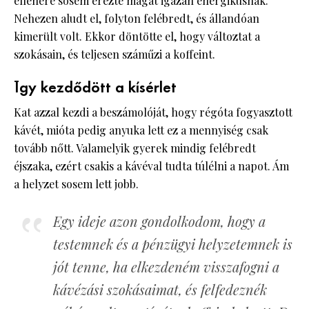
ellenére sosem érezte magát igazán energikusnak.
Nehezen aludt el, folyton felébredt, és állandóan
kimerült volt. Ekkor döntötte el, hogy változtat a
szokásain, és teljesen száműzi a koffeint.
Így kezdődött a kísérlet
Kat azzal kezdi a beszámolóját, hogy régóta fogyasztott
kávét, mióta pedig anyuka lett ez a mennyiség csak
tovább nőtt. Valamelyik gyerek mindig felébredt
éjszaka, ezért csakis a kávéval tudta túlélni a napot. Ám
a helyzet sosem lett jobb.
Egy ideje azon gondolkodom, hogy a
testemnek és a pénzügyi helyzetemnek is
jót tenne, ha elkezdeném visszafogni a
kávézási szokásaimat, és felfedeznék