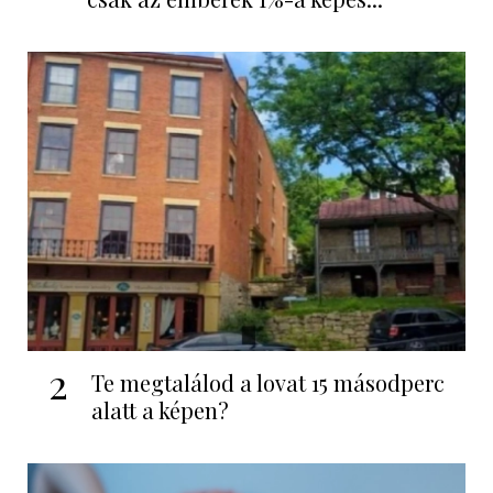
2
Te megtalálod a lovat 15 másodperc
alatt a képen?