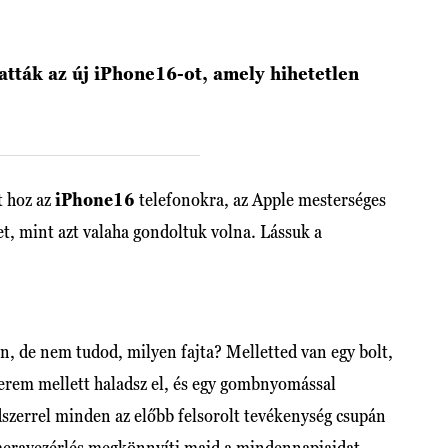
tták az új iPhone16-ot, amely hihetetlen
t hoz az
iPhone16
telefonokra, az Apple mesterséges
et, mint azt valaha gondoltuk volna. Lássuk a
án, de nem tudod, milyen fajta? Melletted van egy bolt,
erem mellett haladsz el, és egy gombnyomással
szerrel minden az előbb felsorolt tevékenység csupán
meravezérlés megkönnyíti majd a mindennapjaidat.