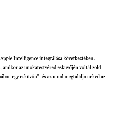
z Apple Intelligence integrálása következtében.
, amikor az unokatestvéred esküvőjén voltál zöld
hában egy esküvőn”, és azonnal megtalálja neked az
!