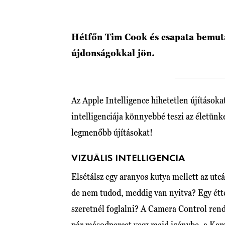
Hétfőn Tim Cook és csapata bemuta
újdonságokkal jön.
Az Apple Intelligence hihetetlen újításoka
intelligenciája könnyebbé teszi az életünk
legmenőbb újításokat!
VIZUÁLIS INTELLIGENCIA
Elsétálsz egy aranyos kutya mellett az utc
de nem tudod, meddig van nyitva? Egy étt
szeretnél foglalni? A Camera Control rend
pár másodpercet vesz majd igénybe, a Ka