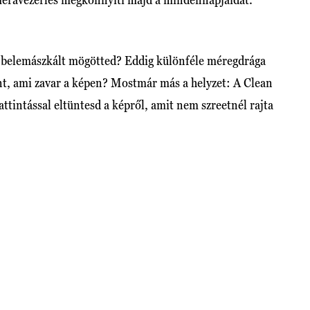
i belemászkált mögötted? Eddig különféle méregdrága
nt, ami zavar a képen? Mostmár más a helyzet: A Clean
attintással eltüntesd a képről, amit nem szreetnél rajta