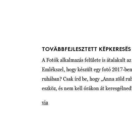
TOVÁBBFEJLESZTETT KÉPKERESÉS
A Fotók alkalmazás felülete is átalakult a
Emlékszel, hogy készült egy fotó 2017-ben
ruhában? Csak írd be, hogy „Anna zöld ru
eszköz, és nem kell órákon át keresgélned
via