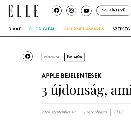
HÍRLEVÉL
DIVAT
ELLE DIGITAL
GOURMET AWARDS
SZÉPSÉG
FŐOLDAL
ÉLETMÓD
APPLE BEJELENTÉSEK
3 újdonság, am
2024. szeptember 10.
1 perc olvasás
ELLE