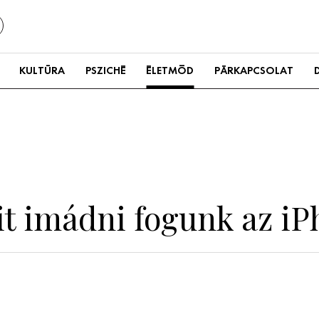
KULTÚRA
PSZICHÉ
ÉLETMÓD
PÁRKAPCSOLAT
it imádni fogunk az i