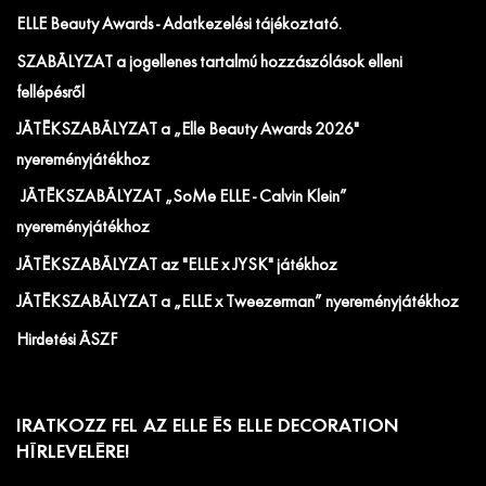
ELLE Beauty Awards - Adatkezelési tájékoztató.
SZABÁLYZAT a jogellenes tartalmú hozzászólások elleni
fellépésről
JÁTÉKSZABÁLYZAT a „Elle Beauty Awards 2026"
nyereményjátékhoz
JÁTÉKSZABÁLYZAT „SoMe ELLE - Calvin Klein”
nyereményjátékhoz
JÁTÉKSZABÁLYZAT az "ELLE x JYSK" játékhoz
JÁTÉKSZABÁLYZAT a „ELLE x Tweezerman” nyereményjátékhoz
Hirdetési ÁSZF
IRATKOZZ FEL AZ ELLE ÉS ELLE DECORATION
HÍRLEVELÉRE!