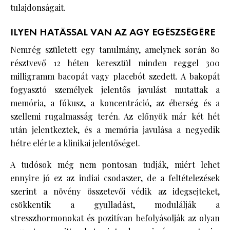
tulajdonságait.
ILYEN HATÁSSAL VAN AZ AGY EGÉSZSÉGÉRE
Nemrég született egy tanulmány, amelynek során 80
résztvevő 12 héten keresztül minden reggel 300
milligramm bacopát vagy placebót szedett. A bakopát
fogyasztó személyek jelentős javulást mutattak a
memória, a fókusz, a koncentráció, az éberség és a
szellemi rugalmasság terén. Az előnyök már két hét
után jelentkeztek, és a memória javulása a negyedik
hétre elérte a klinikai jelentőséget.
A tudósok még nem pontosan tudják, miért lehet
ennyire jó ez az indiai csodaszer, de a feltételezések
szerint a növény összetevői védik az idegsejteket,
csökkentik a gyulladást, modulálják a
stresszhormonokat és pozitívan befolyásolják az olyan