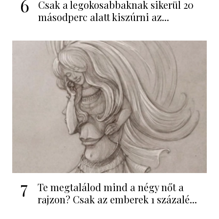
6
Csak a legokosabbaknak sikerül 20
másodperc alatt kiszúrni az...
7
Te megtalálod mind a négy nőt a
rajzon? Csak az emberek 1 százalé...