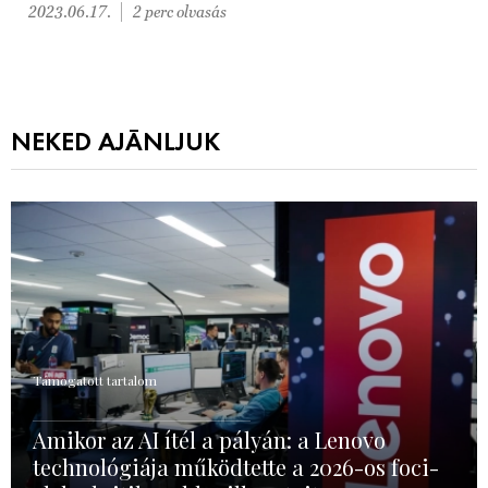
2023.06.17.
2 perc olvasás
NEKED AJÁNLJUK
Támogatott tartalom
Amikor az AI ítél a pályán: a Lenovo
technológiája működtette a 2026-os foci-