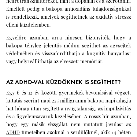
neurotranszmittereket, mint a dopamin és a szerotonin.
Emellett pedig a bakopa antioxidáns tulajdonságokkal
is rendelkezik, amelyek segíthetnek az oxidatív stressz
elleni küzdelemben.
Egyelőre azonban arra nincsen bizonyíték, hogy a
bakopa tényleg jelentős módon segíthet az agysejtek
védelmében és visszafordíthatja a kognitív hanyatlást
vagy helyreállíthatja az elveszett memóriát.
AZ ADHD-VAL KÜZDŐKNEK IS SEGÍTHET?
Egy 6 és 12 év közötti gyermekek bevonásával végzett
kutatás szerint napi 225 milligramm bakopa napi adagja
hat hónap után segített a nyugtalanság, az impulzivitás
és a figyelemzavarok kezelésében. A rossz hír azonban,
hogy egy másik vizsgálat nem mutatott javulást az
ADHD
tüneteiben azoknál a serdülőknél, akik 14 héten