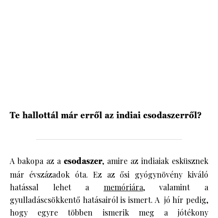
HÍRLEVÉL
Te hallottál már erről az indiai csodaszerről?
A bakopa az a
csodaszer
, amire az indiaiak esküsznek
már évszázadok óta. Ez az ősi gyógynövény kiváló
hatással lehet a
memóriára
, valamint a
gyulladáscsökkentő hatásairól is ismert. A jó hír pedig,
hogy egyre többen ismerik meg a jótékony