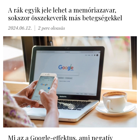
A rák egyik jele lehet a memóriazavar,
sokszor összekeverik más betegségekkel
2024.06.12.
2 perc olvasás
Mi az a Google-effektus, ami negatív