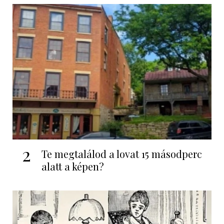
2
Te megtalálod a lovat 15 másodperc
alatt a képen?