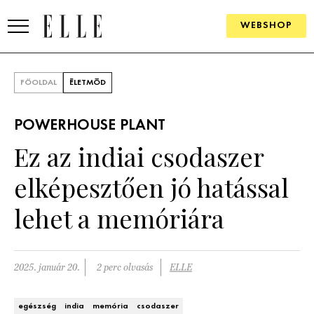
WEBSHOP
DIVAT
FŐOLDAL
ÉLETMÓD
ELLE DIGITAL
POWERHOUSE PLANT
GOURMET AWARDS
Ez az indiai csodaszer
SZÉPSÉG
elképesztően jó hatással
KULTÚRA
lehet a memóriára
PSZICHÉ
2025. január 20.
2 perc olvasás
ELLE
ÉLETMÓD
PÁRKAPCSOLAT
egészség
india
memória
csodaszer