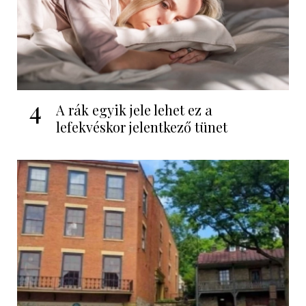
4
A rák egyik jele lehet ez a
lefekvéskor jelentkező tünet