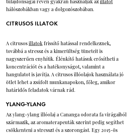
tulajdonságai révén gyakran használják az
illatot
hálószobákban vagy a dolgozószobában.
CITRUSOS ILLATOK
A citrusos
illatok
frissítő hatással rendelkeznek,
továbbá a stressz és a kimerültség tüneteit is
nagyszerűen enyhítik. Élénkítő hatásuk erősítheti a
koncentrációt és a hatékonyságot, valamint a
hangulatot is javítja. A citrusos illóolajok használata jó
ötlet lehet a zsúfolt munkanapokon, főleg, amikor
határidős feladatok várnak rád.
YLANG-YLANG
Az ylang-ylang illóolaj a Cananga odorata fa virágaiból
származik, az aromaterapeuták szerint pedig segíthet
csökkenteni a stresszt és a szorongást. Egy 2015-ös