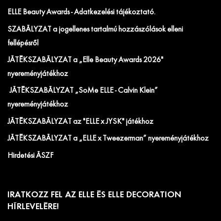
ELLE Beauty Awards - Adatkezelési tájékoztató.
SZABÁLYZAT a jogellenes tartalmú hozzászólások elleni
fellépésről
JÁTÉKSZABÁLYZAT a „Elle Beauty Awards 2026"
nyereményjátékhoz
JÁTÉKSZABÁLYZAT „SoMe ELLE - Calvin Klein”
nyereményjátékhoz
JÁTÉKSZABÁLYZAT az "ELLE x JYSK" játékhoz
JÁTÉKSZABÁLYZAT a „ELLE x Tweezerman” nyereményjátékhoz
Hirdetési ÁSZF
IRATKOZZ FEL AZ ELLE ÉS ELLE DECORATION
HÍRLEVELÉRE!