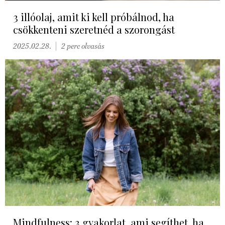
3 illóolaj, amit ki kell próbálnod, ha
csökkenteni szeretnéd a szorongást
2025.02.28.
2 perc olvasás
Mindfulness: 3 gyakorlat, ami segíthet, ha