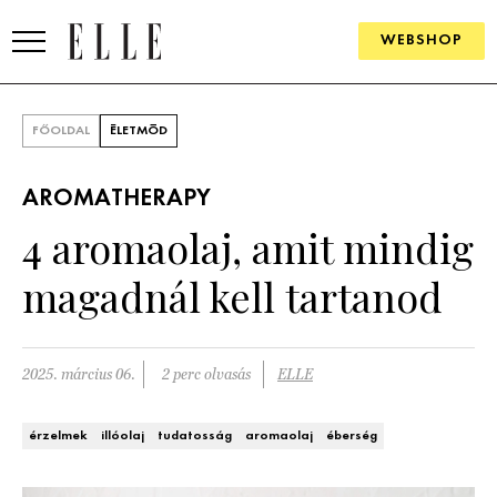
WEBSHOP
DIVAT
FŐOLDAL
ÉLETMÓD
ELLE DIGITAL
AROMATHERAPY
GOURMET AWARDS
4 aromaolaj, amit mindig
SZÉPSÉG
magadnál kell tartanod
KULTÚRA
PSZICHÉ
2025. március 06.
2 perc olvasás
ELLE
ÉLETMÓD
érzelmek
illóolaj
tudatosság
aromaolaj
éberség
PÁRKAPCSOLAT