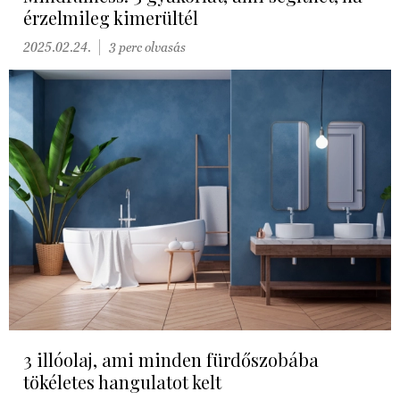
érzelmileg kimerültél
2025.02.24.
3 perc olvasás
3 illóolaj, ami minden fürdőszobába
tökéletes hangulatot kelt