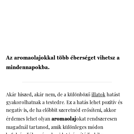
HÍRLEVÉL
Az aromaolajokkal több éberséget vihetsz a
mindennapokba.
Akár hiszed, akár nem, de a különböző
illatok
hatást
gyakorolhatnak a testedre. Ez a hatás lehet pozitív és
negatív is, de ha előbbit szeretnéd erősíteni, akkor
érdemes lehet olyan
aromaolaj
okat rendszeresen
magadnál tartanod, amik különleges módon