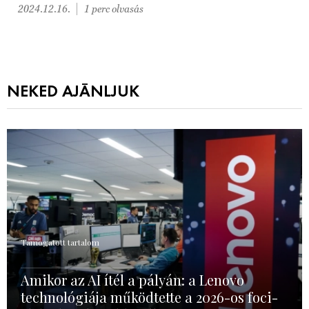
2024.12.16.
1 perc olvasás
NEKED AJÁNLJUK
Támogatott tartalom
Amikor az AI ítél a pályán: a Lenovo
technológiája működtette a 2026-os foci-