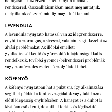
befolyásolják az érzelmeidet irányító limbikus
rendszered. Összeállításunkban most megmutatjuk,
mely illatok célszerű mindig magadnál tartani.
LEVENDULA
A levendula nyugtató hatással van az idegrendszerre,
enyhíti a szorongás, a stresszt, valamint segít kezelni az
alvási problémákat. Az illóolaj emellett
gyulladáscsökkentő és görcsoldó tulajdonságokkal is
rendelkezik, továbbá gyomor-bélrendszeri problémák
vagy izomfeszülés esetén jó szolgálatot tehet.
KŐFENYŐ
A kőfenyő nyugtatóan hat a pulzusra, így alkalmazása
segíthet például a fontos vizsgálatok vagy találkozók
előtti idegesség enyhítésében. A haragot és a dühöt is
kiválóan csökkenti, de antibakteriális és légtisztító