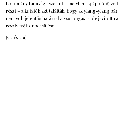
tanulmány tanúsága szerint – melyben 34 ápolónő vett
részt – a kutatók azt találták, hogy az ylang-ylang bár
nem volt jelentős hatással a szorongásra, de javította a
résztvevők önbecsülését.
(
via
és
via
)