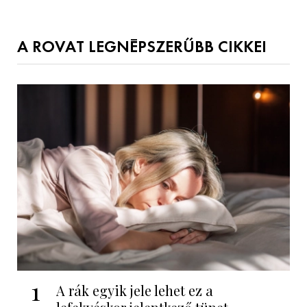
A ROVAT LEGNÉPSZERŰBB CIKKEI
1
A rák egyik jele lehet ez a