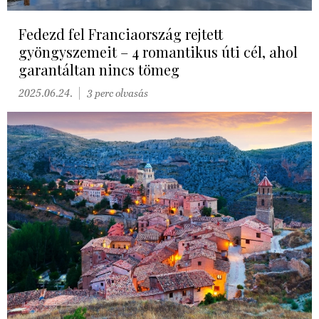
Fedezd fel Franciaország rejtett
gyöngyszemeit – 4 romantikus úti cél, ahol
garantáltan nincs tömeg
2025.06.24.
3 perc olvasás