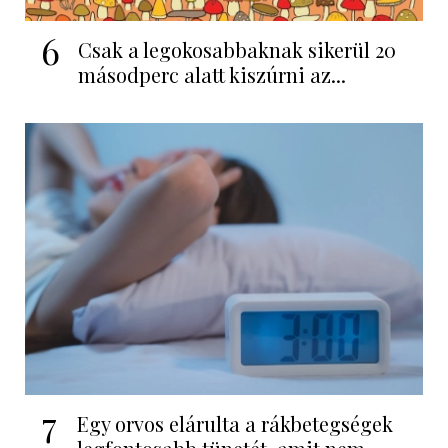
6
Csak a legokosabbaknak sikerül 20
másodperc alatt kiszúrni az...
7
Egy orvos elárulta a rákbetegségek