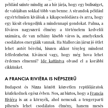
például szinte mindig az a hír járja, hogy egy bulisziget,
de valójában sokkal több van benne. A strandok például
egyértelműen kiválóak a kikapcsolódásra és arra, hogy
egy kicsit elengedjük a mindennapi gondokat. Palma, a
főváros nagyszerű élmény a történelem kedvelői
számára, de van néhány kisebb város is, amelyeknek
csodálatos energiáik vannak. Ha Mallorcán jársz jó ötlet
lehet autót bérelni, hiszen akkor tényleg mindent
felfedezhetsz. Kíváncsi vagy, hogy még hova lehet
érdemes elmenni?
Ide kattintva
olvasd el a korábbi
cikkünket.
A FRANCIA RIVIÉRA IS NÉPSZERŰ
Budapest és Nizza között közvetlen repülőjáratok
közlekednek egész évben. Nos, az biztos, hogy a
Francia
Riviéra
is az a környék, ahol nemcsak a tengerparti
pihenés lehet csodálatos élmény, hanem mesés