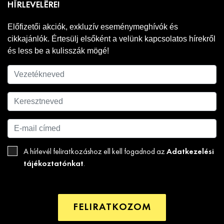
HÍRLEVELÉRE!
Előfizetői akciók, exkluzív eseménymeghívók és
cikkajánlók. Értesülj elsőként a velünk kapcsolatos hírekről
és less be a kulisszák mögé!
Adatkezelési
A hírlevél feliratkozáshoz ell kell fogadnod az
tájékoztatónkat
.
FELIRATKOZOM