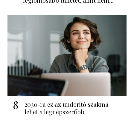
legfontosabb tünetét, amit nem...
8
2030-ra ez az undorító szakma
lehet a legnépszerűbb