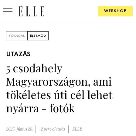
WEBSHOP
DIVAT
FŐOLDAL
ÉLETMÓD
ELLE DIGITAL
UTAZÁS
GOURMET AWARDS
5 csodahely
SZÉPSÉG
Magyarországon, ami
KULTÚRA
tökéletes úti cél lehet
PSZICHÉ
nyárra - fotók
ÉLETMÓD
2025. június 28.
2 perc olvasás
ELLE
PÁRKAPCSOLAT