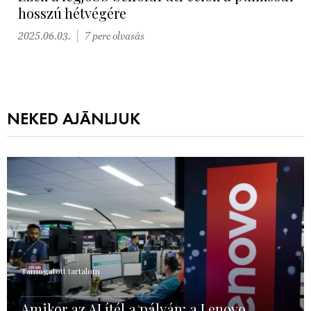
hosszú hétvégére
2025.06.03.
7 perc olvasás
NEKED AJÁNLJUK
Támogatott tartalom
Amikor az AI ítél a pályán: a Lenovo