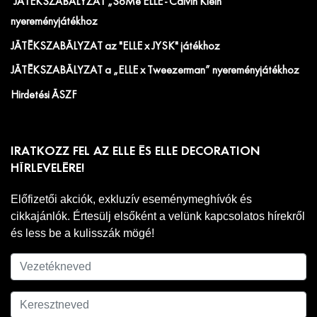
JÁTÉKSZABÁLYZAT „SoMe ELLE - Calvin Klein”
nyereményjátékhoz
JÁTÉKSZABÁLYZAT az "ELLE x JYSK" játékhoz
JÁTÉKSZABÁLYZAT a „ELLE x Tweezerman” nyereményjátékhoz
Hirdetési ÁSZF
IRATKOZZ FEL AZ ELLE ÉS ELLE DECORATION
HÍRLEVELÉRE!
Előfizetői akciók, exkluzív eseménymeghívók és
cikkajánlók. Értesülj elsőként a velünk kapcsolatos hírekről
és less be a kulisszák mögé!