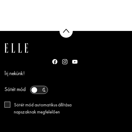
Írj nekünk!
Sötét mód
Sötét mód automatikus állítása
napszaknak megfelelően