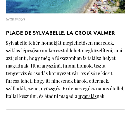
Getty Images
PLAGE DE SYLVABELLE, LA CROIX VALMER
Sylvabelle fehér homokját meglehetősen meredek,
sziklás lépcsősoron keresztül lehet megközelíteni, ami
azt jelenti, hogy még a főszezonban is találsz helyet
magadnak. Itt aranyszínű, finom homok, tiszta
tengervíz és csodás környezet vár. Az elsőre kicsit
furcsa lehet, hogy itt nincsenek bárok, éttermek,
szállodák, zene, nyüzsgés. Érdemes egész napos étellel,
itallal készülni, és átadni magad a
nyaralás
nak.