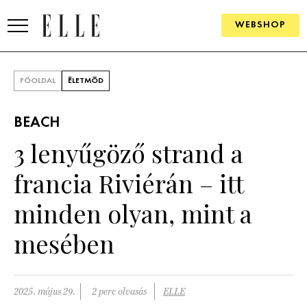
WEBSHOP
DIVAT
FŐOLDAL
ÉLETMÓD
ELLE DIGITAL
BEACH
GOURMET AWARDS
3 lenyűgöző strand a
SZÉPSÉG
francia Riviérán – itt
KULTÚRA
minden olyan, mint a
PSZICHÉ
mesében
ÉLETMÓD
2025. május 29.
2 perc olvasás
ELLE
PÁRKAPCSOLAT