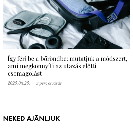
Így férj be a bőröndbe: mutatjuk a módszert,
ami megkönnyíti az utazás előtti
csomagolást
2025.03.25.
3 perc olvasás
NEKED AJÁNLJUK