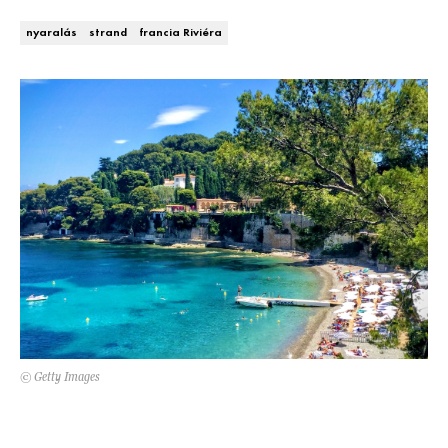
DECOR
nyaralás
strand
francia Riviéra
Hírek
HOROSZKÓP
Trendek
SZTÁRHÍREK
Szobák
BUSINESS
Ötletek
ANYA
Szép terek
AWARDS
BEAUTY AWARDS
EVENT
© Getty Images
WEBSHOP