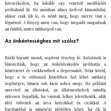
környékeden, ha inkább egy vezetett meditációt
próbálnád ki. Ha azonban nincs kedved kimozdulni,
akkor csak ülj le, és nézd meg, hogy merre visz a
légzésed. A lényeg azon van, hogy megadd magadnak
az énidőt, amire szükséged van.
Az önkéntességhez mit szólsz?
Bárki bármit mond, segíteni tényleg jó. Kutatások is
bizonyítják, hogy az önkénteskedés javíthatja a
közérzetet és csökkentheti a depressziót. Nézz körül,
hogy a te otthonod közelében hol lehet szükség
segítségre, hiszen sok kicsi sokra megy. Ha például
szereted az állatokat, az állatmenhelyek mindig
szívesen fogadják, ha vannak lelkes jelentkezők, akik
időt töltenek az árva kutyákkal és cicákkal. A
barátaiddal
is minőségi időtöltés lehet, ha ők is