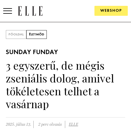
WEBSHOP
DIVAT
FŐOLDAL
ÉLETMÓD
ELLE DIGITAL
SUNDAY FUNDAY
GOURMET AWARDS
3 egyszerű, de mégis
SZÉPSÉG
zseniális dolog, amivel
KULTÚRA
tökéletesen telhet a
PSZICHÉ
vasárnap
ÉLETMÓD
2025. július 13.
2 perc olvasás
ELLE
PÁRKAPCSOLAT