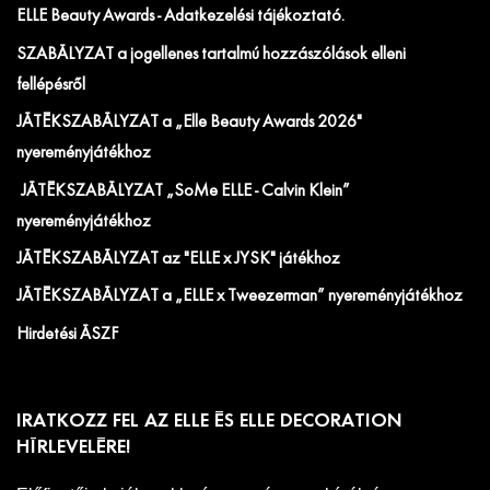
ELLE Beauty Awards - Adatkezelési tájékoztató.
SZABÁLYZAT a jogellenes tartalmú hozzászólások elleni
fellépésről
JÁTÉKSZABÁLYZAT a „Elle Beauty Awards 2026"
nyereményjátékhoz
JÁTÉKSZABÁLYZAT „SoMe ELLE - Calvin Klein”
nyereményjátékhoz
JÁTÉKSZABÁLYZAT az "ELLE x JYSK" játékhoz
JÁTÉKSZABÁLYZAT a „ELLE x Tweezerman” nyereményjátékhoz
Hirdetési ÁSZF
IRATKOZZ FEL AZ ELLE ÉS ELLE DECORATION
HÍRLEVELÉRE!