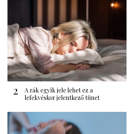
2
A rák egyik jele lehet ez a
lefekvéskor jelentkező tünet