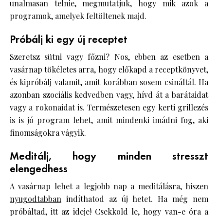
unalmasan telnie, megmutatjuk, hogy mik azok a
programok, amelyek feltöltenek majd.
Próbálj ki egy új receptet
Szeretsz sütni vagy főzni? Nos, ebben az esetben a
vasárnap tökéletes arra, hogy előkapd a receptkönyvet,
és kipróbálj valamit, amit korábban sosem csináltál. Ha
azonban szociális kedvedben vagy, hívd át a barátaidat
vagy a rokonaidat is. Természetesen egy kerti grillezés
is is jó program lehet, amit mindenki imádni fog, aki
finomságokra vágyik.
Meditálj, hogy minden stresszt
elengedhess
A vasárnap lehet a legjobb nap a meditálásra, hiszen
nyugodtabban
indíthatod az új hetet. Ha még nem
próbáltad, itt az ideje! Csekkold le, hogy van-e óra a