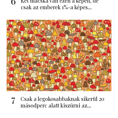
6
Két macska van ezen a képen, de
csak az emberek 1%-a képes...
7
Csak a legokosabbaknak sikerül 20
másodperc alatt kiszúrni az...