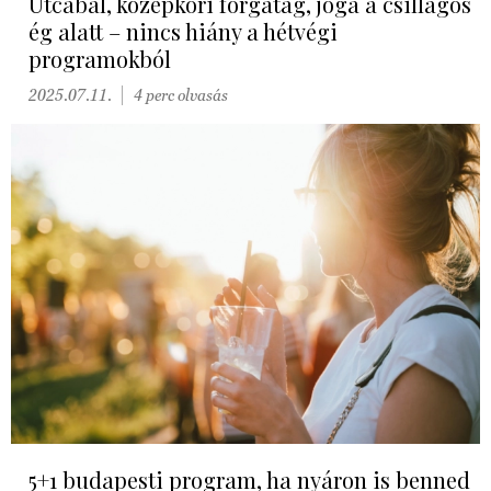
Utcabál, középkori forgatag, jóga a csillagos
ég alatt – nincs hiány a hétvégi
programokból
2025.07.11.
4 perc olvasás
5+1 budapesti program, ha nyáron is benned