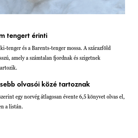
 tengert érinti
aki-tenger és a Barents-tenger mossa. A szárazföld
szú, amely a számtalan fjordnak és szigetnek
artozik.
esebb olvasói közé tartoznak
int egy norvég átlagosan évente 6,5 könyvet olvas el,
n a listán.