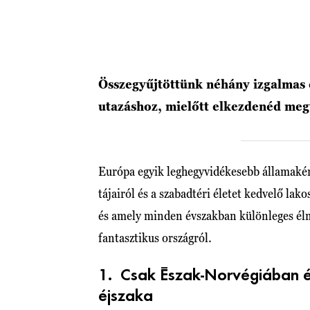
Összegyűjtöttünk néhány izgalmas 
utazáshoz, mielőtt elkezdenéd meg
Európa egyik leghegyvidékesebb államaként
tájairól és a szabadtéri életet kedvelő lak
és amely minden évszakban különleges él
fantasztikus országról.
1. Csak Észak-Norvégiában élh
éjszaka