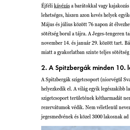
Éjféli
kávézás
a barátokkal vagy kajakozás
lehetséges, hiszen azon kevés helyek egyi
Május és július között 76 napon át élvezhet
sötétség borul a tájra. A Jeges-tengeren t
november 14. és január 29. között tart. Bá
miatt a gyakorlatban szinte teljes sötétsé
2. A Spitzbergák minden 10. 
A Spitzbergák szigetcsoport (niorvégül Sv
helyezkedik el. A világ egyik legészakibb l
szigetcsoport területének kétharmadát ne
rezervátumok védik. Nem véletlenül nevez
jegesmedvének és közel 3000 lakosnak ad