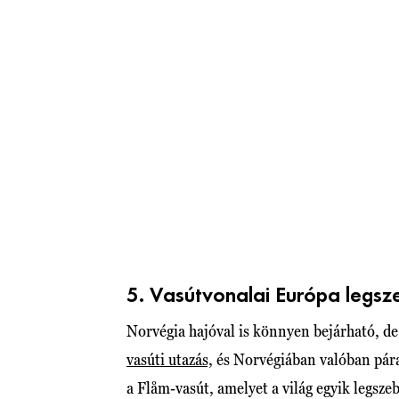
5. Vasútvonalai Európa legsz
Norvégia hajóval is könnyen bejárható, de
vasúti utazás,
és Norvégiában valóban pára
a Flåm-vasút, amelyet a világ egyik legsz