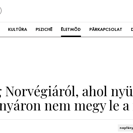
KULTÚRA
PSZICHÉ
ÉLETMÓD
PÁRKAPCSOLAT
g Norvégiáról, ahol ny
 nyáron nem megy le a
napfén