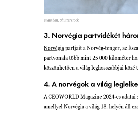
evaurban, Shutterstock
3. Norvégia partvidékét három
Norvégia
partjait a Norvég-tenger, az Ész
partvonala több mint 25 000 kilométer hos
köszönhetően a világ leghosszabbjai közé t
4. A norvégok a világ leglelk
A CEOWORLD Magazine 2024-es adatai szer
amellyel Norvégia a világ 18. helyén áll eze