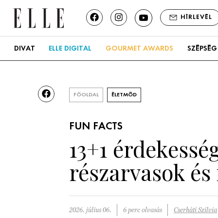
HÍRLEVÉL
DIVAT
ELLE DIGITAL
GOURMET AWARDS
SZÉPSÉG
FŐOLDAL
ÉLETMÓD
FUN FACTS
13+1 érdekessé
részarvasok és
2026. július 06.
6 perc olvasás
Cserháti Szilvia