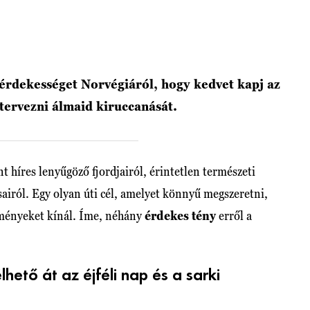
érdekességet Norvégiáról, hogy kedvet kapj az
tervezni álmaid kiruccanását.
 híres lenyűgöző fjordjairól, érintetlen természeti
osairól. Egy olyan úti cél, amelyet könnyű megszeretni,
ményeket kínál. Íme, néhány
érdekes tény
erről a
ető át az éjféli nap és a sarki