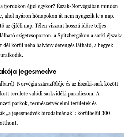
 a fjordokon éjjel egykor? Észak-Norvégiában minden
ke, ahol nyáron hónapokon át nem nyugszik le a nap.
ő az éjféli nap. Télen viszont hosszú időre teljes
alálható szigetcsoporton, a Spitzbergákon a sarki éjszaka
r dél körül néha halvány derengés látható, a hegyek
g uralkodik.
lakója jegesmedve
albard) Norvégia szárazföldje és az Északi-sark között
akott területe valódi sarkvidéki paradicsom. A
mzeti parkok, természetvédelmi területek és
ik „a jegesmedvék birodalmának”: körülbelül 300
 otthont.