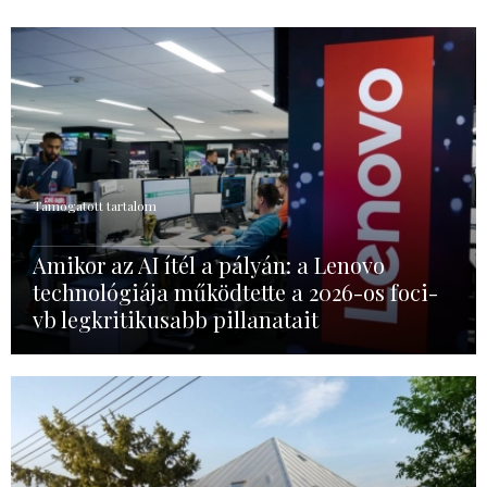
Támogatott tartalom
Amikor az AI ítél a pályán: a Lenovo
technológiája működtette a 2026-os foci-
vb legkritikusabb pillanatait