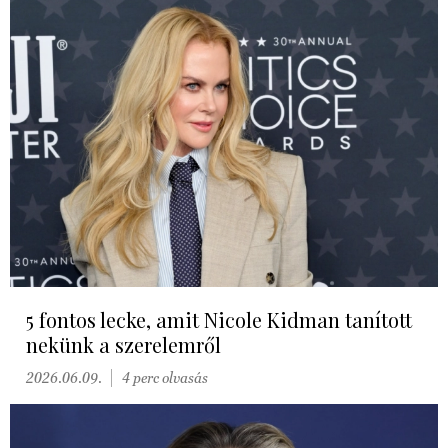
5 fontos lecke, amit Nicole Kidman tanított
nekünk a szerelemről
2026.06.09.
4 perc olvasás