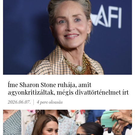
Íme Sharon Stone ruhája, amit
agyonkritizáltak, mégis divattörténelmet írt
2026.06.07.
4 perc olvasás