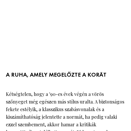
A RUHA, AMELY MEGELŐZTE A KORÁT
Kétségtelen, hogy a '90-es évek végén a vörös
szőnyeget még egészen más stílus uralta. A biztonságos
fekete estélyik, a klasszikus szabásvonalak és a
kiszámíthatóság jelentette a normát, ha pedig valaki
ezzel szembement, akkor hamar a kritikák