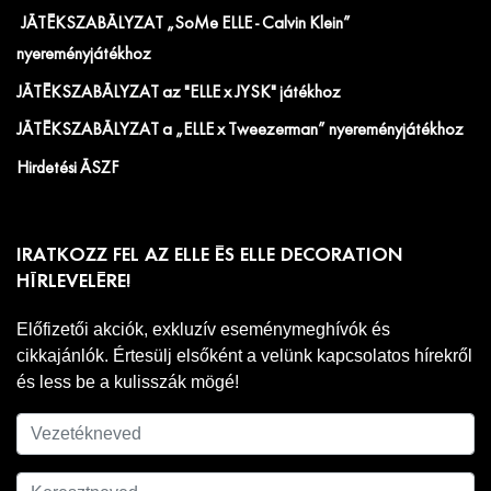
JÁTÉKSZABÁLYZAT „SoMe ELLE - Calvin Klein”
nyereményjátékhoz
JÁTÉKSZABÁLYZAT az "ELLE x JYSK" játékhoz
JÁTÉKSZABÁLYZAT a „ELLE x Tweezerman” nyereményjátékhoz
Hirdetési ÁSZF
IRATKOZZ FEL AZ ELLE ÉS ELLE DECORATION
HÍRLEVELÉRE!
Előfizetői akciók, exkluzív eseménymeghívók és
cikkajánlók. Értesülj elsőként a velünk kapcsolatos hírekről
és less be a kulisszák mögé!