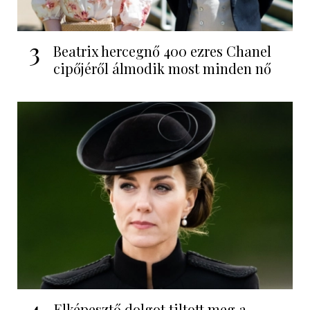
3
Beatrix hercegnő 400 ezres Chanel
cipőjéről álmodik most minden nő
4
Elképesztő dolgot tiltott meg a