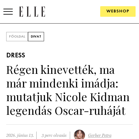
WEBSHOP
DIVAT
FŐOLDAL
DIVAT
ELLE DIGITAL
DRESS
GOURMET AWARDS
Régen kinevették, ma
SZÉPSÉG
már mindenki imádja:
KULTÚRA
mutatjuk Nicole Kidman
PSZICHÉ
legendás Oscar-ruháját
ÉLETMÓD
PÁRKAPCSOLAT
2026. június 13.
3 perc olvasás
Gerber Petra