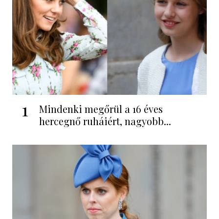
1
Mindenki megőrül a 16 éves
hercegnő ruháiért, nagyobb...