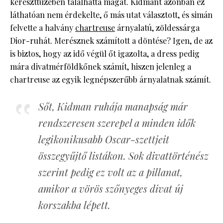
kereszttüzében találhatta magát. Kidmant azonban ez
láthatóan nem érdekelte, ő más utat választott, és simán
felvette a halvány
chartreuse
árnyalatú, zöldessárga
Dior-ruhát. Merésznek számított a döntése? Igen, de az
is biztos, hogy az idő végül őt igazolta, a dress pedig
mára divatmérföldkőnek számít, hiszen jelenleg a
chartreuse az egyik legnépszerűbb árnyalatnak számít.
Sőt, Kidman ruhája manapság már
rendszeresen szerepel a minden idők
legikonikusabb Oscar-szettjeit
összegyűjtő listákon. Sok divattörténész
szerint pedig ez volt az a pillanat,
amikor a vörös szőnyeges divat új
korszakba lépett.