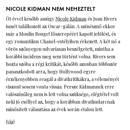
NICOLE KIDMAN NEM NEHEZTELT
Öt évvel később amúgy
Nicole Kidman
és Joan Rivers
ismét találkozott az Oscar-gálán. A színésznő ekkor
már a Moulin Rouge! főszerepéért kapott jelölést, és
egy romantikus Chanel-estélyiben érkezett. A két nő a
vörös szőnyegen udvariasan beszélgetett, mintha a
korábbi incidens meg sem történt volna. Rivers sem
hozta szóba a régi kritikát, később azonban többször
panaszkodott arra, hogy Hollywood egyre
érzékenyebben reagál a divatkritikákra, a véleményét
viszont sosem vonta vissza. Persze Kidmannek erre
valószínűleg nem is lett volna szüksége, elégtétel volt
neki jó eséllyel az, hogy a korábban divatkudarcnak
minősített választása az évek során etalon lett.
(
via
)