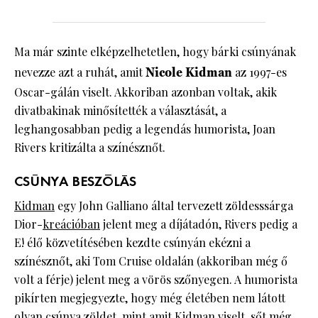
Ma már szinte elképzelhetetlen, hogy bárki csúnyának
nevezze azt a ruhát, amit
Nicole Kidman
az 1997-es
Oscar-gálán viselt. Akkoriban azonban voltak, akik
divatbakinak minősítették a választását, a
leghangosabban pedig a legendás humorista, Joan
Rivers kritizálta a színésznőt.
CSÚNYA BESZÓLÁS
Kidman
egy John Galliano által tervezett zöldesssárga
Dior-
kreációban
jelent meg a díjátadón, Rivers pedig a
E! élő közvetítésében kezdte csúnyán ekézni a
színésznőt, aki Tom Cruise oldalán (akkoriban még ő
volt a férje) jelent meg a vörös szőnyegen. A humorista
pikírten megjegyezte, hogy még életében nem látott
olyan csúnya zöldet, mint amit Kidman viselt, sőt még