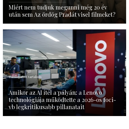
Miért nem tudjuk megunni még 20 év
után sem Az ördög Pradát visel filmeket?
Támogatott tartalom
Amikor az AI ítél a pályán: a Lenovo
technológiája működtette a 2026-os foci-
vb legkritikusabb pillanatait