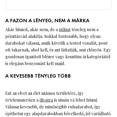
A FAZON A LÉNYEG, NEM A MÁRKA
Akár hiszed, akár nem, de a
stílust
tényleg nem a
pénztárcád alakítja. Sokkal fontosabb, hogy olyan
darabokat válassz, amik követik a tested vonalát, pont
ott takarnak, ahol kell, és azt láttatják, ami előnyös. Egy
gondosan igazított blézer vagy kosztüm árkategóriától
is elegáns benyomást kelt majd.
A KEVESEBB TÉNYLEG TÖBB
Ezt az elvet az élet számos területére, így
értelemszerűen a
divatra
is simán rá lehet húzni.
Válassz kevesebb, de minőségibb ruhadarabot, így
építhetsz egy alapdarabokban bővelkedő, jól variálható