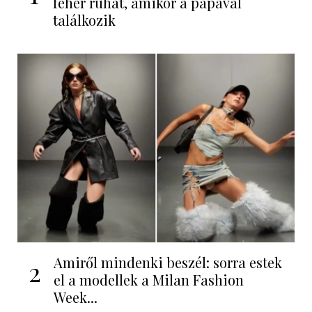
fehér ruhát, amikor a pápával
találkozik
Amiről mindenki beszél: sorra estek
2
el a modellek a Milan Fashion
Week...