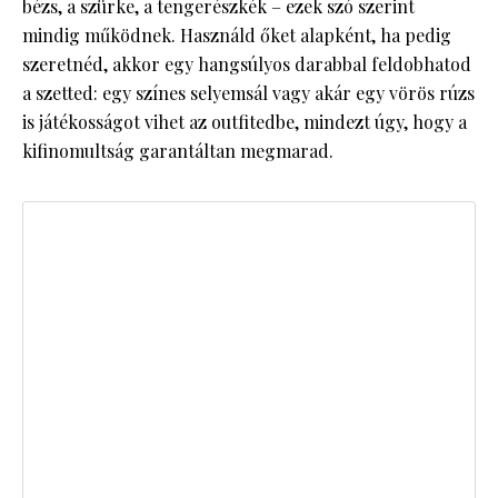
bézs, a szürke, a tengerészkék – ezek szó szerint
mindig működnek. Használd őket alapként, ha pedig
szeretnéd, akkor egy hangsúlyos darabbal feldobhatod
a szetted: egy színes selyemsál vagy akár egy vörös rúzs
is játékosságot vihet az outfitedbe, mindezt úgy, hogy a
kifinomultság garantáltan megmarad.