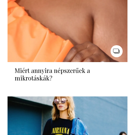
Miért annyira népszerűek a
mikrotáskák?