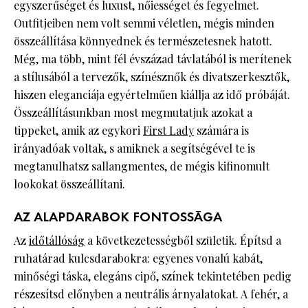
egyszerűséget és luxust, nőiességet és fegyelmet.
Outfitjeiben nem volt semmi véletlen, mégis minden
összeállítása könnyednek és természetesnek hatott.
Még, ma több, mint fél évszázad távlatából is merítenek
a stílusából a tervezők, színésznők és divatszerkesztők,
hiszen eleganciája egyértelműen kiállja az idő próbáját.
Összeállításunkban most megmutatjuk azokat a
tippeket, amik az egykori
First Lady
számára is
irányadóak voltak, s amiknek a segítségével te is
megtanulhatsz sallangmentes, de mégis kifinomult
lookokat összeállítani.
AZ ALAPDARABOK FONTOSSÁGA
Az
időtállóság
a következetességből születik. Építsd a
ruhatárad kulcsdarabokra: egyenes vonalú kabát,
minőségi táska, elegáns cipő, színek tekintetében pedig
részesítsd előnyben a neutrális árnyalatokat. A fehér, a