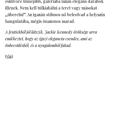
esküvőre ünnepibb, galériába lazán elegáns darabok
illenek. Nem kell túlkiabálni a teret vagy másokat
„überelni”. Az igazán stílusos nő beleolvad a helyszín
hangulatába, mégis önazonos marad.
A fentiekből jól látszik, Jackie Kennedy öröksége arra
emlékeztet, hogy az igazi elegancia csendes, ami az
önbecsülésből, és a nyugalomból fakad.
(
via
)