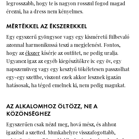
legrosszabb, hogy te is nagyon rosszul fogod magad
érezni, ha a dress nem kényelmes.
MÉRTÉKKEL AZ ÉKSZEREKKEL
Egy egyszerű gyöngysor vagy egy kisméretű fülbevaló
azonnal harmonikussá teszi a megjelenést. Fontos,
hogy az
ékszer
kísérje az outfitet, ne pedig uralja.
Ugyanez igaz az egyéb kiegészítőkre is: egy öv, egy
napszemüveg vagy egy kesztyű tökéletesen passzolhat
egy-egy szettbe, viszont ezek akkor lesznek igazán
hatásosak, ha téged emelnek ki, nem pedig magukat.
AZ ALKALOMHOZ ÖLTÖZZ, NE A
KÖZÖNSÉGHEZ
Egyszerűen csak nézd meg, hová mész, és ahhoz
igazítsd a szetted. Munkahelyre visszafogottabb,