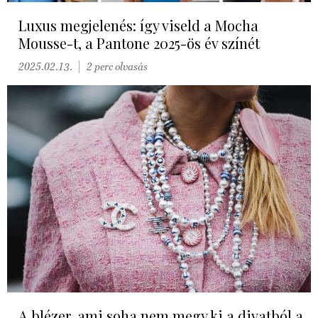
Luxus megjelenés: így viseld a Mocha
Mousse-t, a Pantone 2025-ös év színét
2025.02.13.
2 perc olvasás
A blézer, ami soha nem megy ki a divatból a