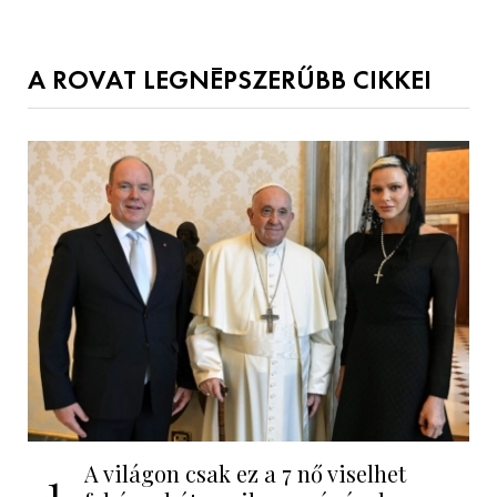
A ROVAT LEGNÉPSZERŰBB CIKKEI
A világon csak ez a 7 nő viselhet
1