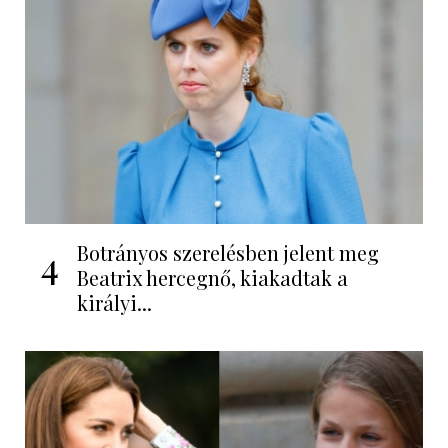
Botrányos szerelésben jelent meg
4
Beatrix hercegnő, kiakadtak a
királyi...