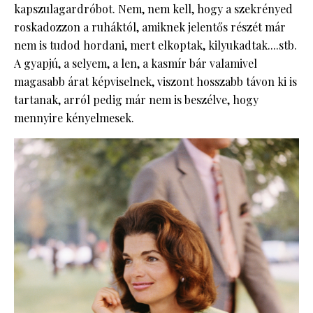
kapszulagardróbot. Nem, nem kell, hogy a szekrényed
roskadozzon a ruháktól, amiknek jelentős részét már
nem is tudod hordani, mert elkoptak, kilyukadtak....stb.
A gyapjú, a selyem, a len, a kasmír bár valamivel
magasabb árat képviselnek, viszont hosszabb távon ki is
tartanak, arról pedig már nem is beszélve, hogy
mennyire kényelmesek.