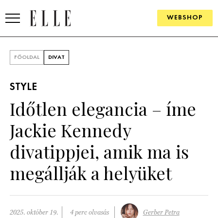
WEBSHOP
DIVAT
FŐOLDAL
DIVAT
ELLE DIGITAL
STYLE
GOURMET AWARDS
Időtlen elegancia – íme
SZÉPSÉG
Jackie Kennedy
KULTÚRA
divatippjei, amik ma is
PSZICHÉ
megállják a helyüket
ÉLETMÓD
PÁRKAPCSOLAT
2025. október 19.
4 perc olvasás
Gerber Petra