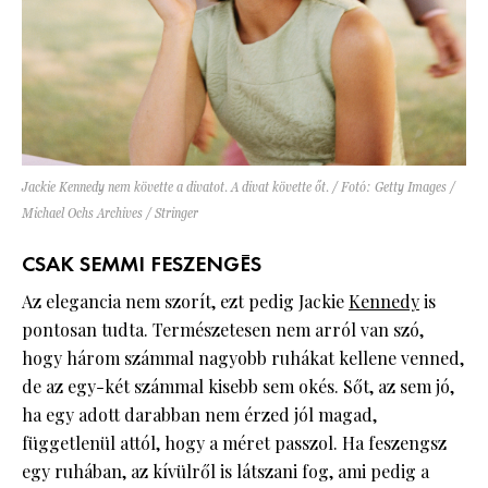
Jackie Kennedy nem követte a divatot. A divat követte őt. / Fotó: Getty Images /
Michael Ochs Archives / Stringer
CSAK SEMMI FESZENGÉS
Az elegancia nem szorít, ezt pedig Jackie
Kennedy
is
pontosan tudta. Természetesen nem arról van szó,
hogy három számmal nagyobb ruhákat kellene venned,
de az egy-két számmal kisebb sem okés. Sőt, az sem jó,
ha egy adott darabban nem érzed jól magad,
függetlenül attól, hogy a méret passzol. Ha feszengsz
egy ruhában, az kívülről is látszani fog, ami pedig a