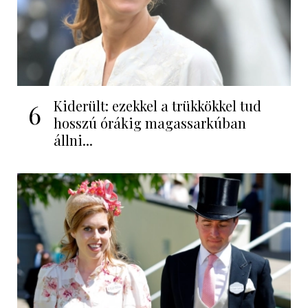
Kiderült: ezekkel a trükkökkel tud
6
hosszú órákig magassarkúban
állni...