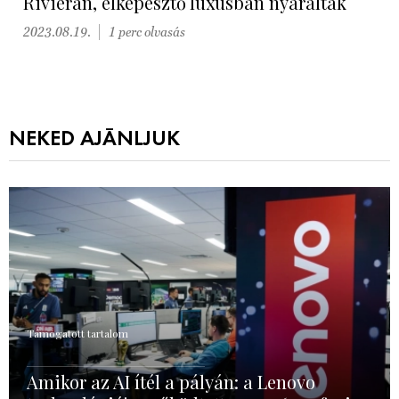
Riviérán, elképesztő luxusban nyaraltak
2023.08.19.
1 perc olvasás
NEKED AJÁNLJUK
Támogatott tartalom
Amikor az AI ítél a pályán: a Lenovo