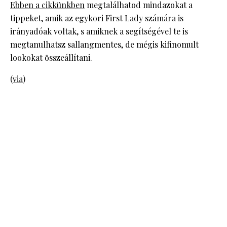
Ebben a cikkünkben
megtalálhatod mindazokat a
tippeket, amik az egykori First Lady számára is
irányadóak voltak, s amiknek a segítségével te is
megtanulhatsz sallangmentes, de mégis kifinomult
lookokat összeállítani.
(
via
)