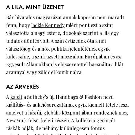
A LILA, MINT ÜZENET
Bár hivatalos magyarázat annak kapcsán nem maradt
fenn, hogy
Jackie Kennedy
miért pont ezt a színt
választotta a nagy estére, de sokak szerint a lila egy
tudatos döntés volt. A szín évtizedek óta a női
választójog és a nők politikai jelenlétének egyik
kulcsszíne, a szüfrazsett mozgalom Európában és az
Egyesült Államokban is előszeretettel használta a lilát
arannyal vagy zölddel kombinálva.
AZ ÁRVERÉS
A
kabát
a Sotheby’s új, Handbags & Fashion nevű
kiállítás- és aukciósorozatának egyik kiemelt tétele lesz,
amelyet a ház új, globális központjában rendeznek meg
New York felső-keleti részén. A kollekció gerincét
táskák adják, de néhány különlegesen fontos