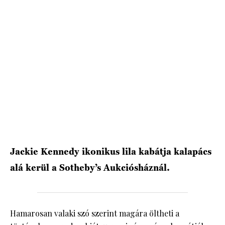
HÍRLEVÉL
Jackie Kennedy ikonikus lila kabátja kalapács
alá kerül a Sotheby’s Aukciósháznál.
Hamarosan valaki szó szerint magára öltheti a