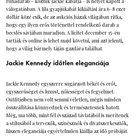
ruhadarab – köztük Jackie kabátja – is helyet kapott a
válogatásban. A lila gyapjúkabát kikiáltási ára 6–8 ezer
dollár közé esik, de az aukciós házak világában ritka,
hogy egy ilyen erős történettel rendelkező darab a
becslés sávjában maradjon. A licitet december 15-én
tartják és online is lehet majd követni, ami azt jelenti,
hogy a világ bármely táján gazdára találhat.
Jackie Kennedy időtlen eleganciája
Jackie Kennedy egyszerre sugárzott békét és erőt,
egyszerűséget és luxust, nőiességet és fegyelmet.
Outfitjeiben nem volt semmi véletlen, mégis minden
összeállítása könnyednek és természetesnek hatott.
Még, ma több, mint fél évszázad távlatából is merítenek
a stílusából a tervezők, színésznők és divatszerkesztők,
hiszen eleganciája egyértelműen kiállja az idő próbáját.