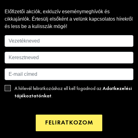
Előfizetői akciók, exkluzív eseménymeghívók és
cikkajánlók. Értesülj elsőként a velünk kapcsolatos hírekről
és less be a kulisszák mögé!
Adatkezelési
A hírlevél feliratkozáshoz ell kell fogadnod az
tájékoztatónkat
.
FELIRATKOZOM