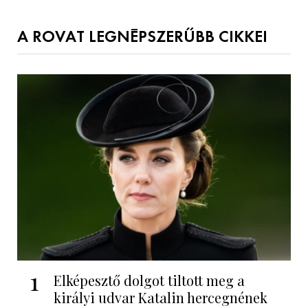
A ROVAT LEGNÉPSZERŰBB CIKKEI
1
Elképesztő dolgot tiltott meg a
királyi udvar Katalin hercegnének