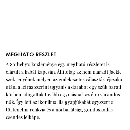
MEGHATÓ RÉSZLET
A Sotheby’s közleménye egy megható részletet is
elárult a kabát kapcsán. Állítólag az nem maradt
Jackie
szekrényének mélyén az emlékezetes választási éjszaka
után, a leírás szerint ugyanis a darabot egy szűk baráti
körben adogatták tovább egymásnak az épp várandós
nők. Így lett az ikonikus lila gyapjúkabát egyszerre
történelmi relikvia és a női barátság, gondoskodás
csendes jelképe.