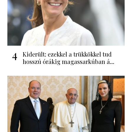
4
Kiderült: ezekkel a trükkökkel tud
hosszú órákig magassarkúban á...