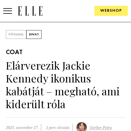
WEBSHOP
DIVAT
FŐOLDAL
DIVAT
ELLE DIGITAL
COAT
GOURMET AWARDS
Elárverezik Jackie
SZÉPSÉG
Kennedy ikonikus
KULTÚRA
kabátját – megható, ami
PSZICHÉ
kiderült róla
ÉLETMÓD
PÁRKAPCSOLAT
2025. november 27.
3 perc olvasás
Gerber Petra