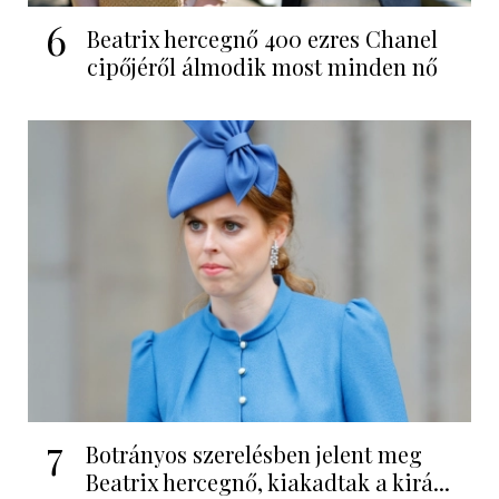
6
Beatrix hercegnő 400 ezres Chanel
cipőjéről álmodik most minden nő
7
Botrányos szerelésben jelent meg
Beatrix hercegnő, kiakadtak a kirá...