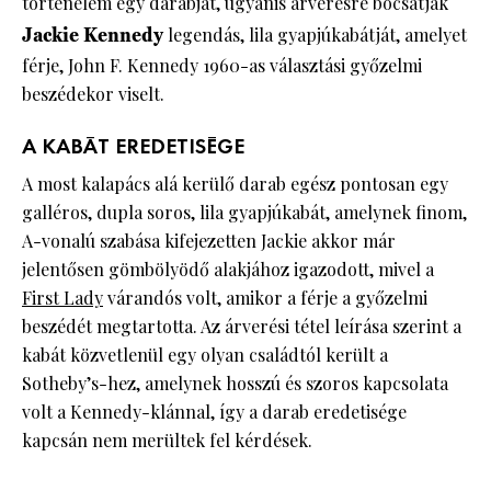
történelem egy darabját, ugyanis árverésre bocsátják
Jackie Kennedy
legendás, lila gyapjúkabátját, amelyet
férje, John F. Kennedy 1960-as választási győzelmi
beszédekor viselt.
A KABÁT EREDETISÉGE
A most kalapács alá kerülő darab egész pontosan egy
galléros, dupla soros, lila gyapjúkabát, amelynek finom,
A-vonalú szabása kifejezetten Jackie akkor már
jelentősen gömbölyödő alakjához igazodott, mivel a
First Lady
várandós volt, amikor a férje a győzelmi
beszédét megtartotta. Az árverési tétel leírása szerint a
kabát közvetlenül egy olyan családtól került a
Sotheby’s-hez, amelynek hosszú és szoros kapcsolata
volt a Kennedy-klánnal, így a darab eredetisége
kapcsán nem merültek fel kérdések.