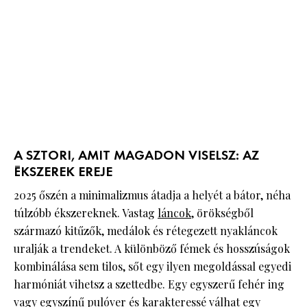
A SZTORI, AMIT MAGADON VISELSZ: AZ
ÉKSZEREK EREJE
2025 őszén a minimalizmus átadja a helyét a bátor, néha
túlzóbb ékszereknek. Vastag
láncok
, örökségből
származó kitűzők, medálok és rétegezett nyakláncok
uralják a trendeket. A különböző fémek és hosszúságok
kombinálása sem tilos, sőt egy ilyen megoldással egyedi
harmóniát vihetsz a szettedbe. Egy egyszerű fehér ing
vagy egyszínű pulóver és karakteressé válhat egy