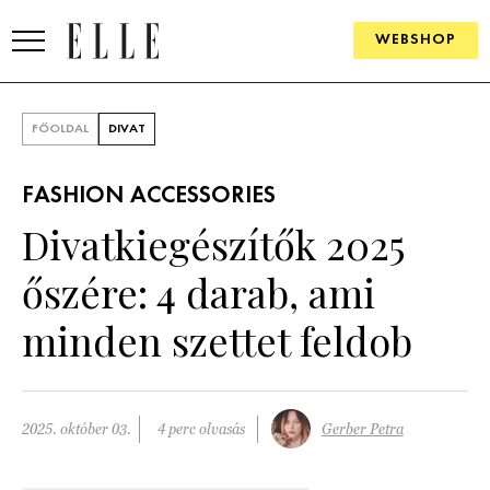
WEBSHOP
DIVAT
FŐOLDAL
DIVAT
ELLE DIGITAL
FASHION ACCESSORIES
GOURMET AWARDS
Divatkiegészítők 2025
SZÉPSÉG
őszére: 4 darab, ami
KULTÚRA
minden szettet feldob
PSZICHÉ
ÉLETMÓD
2025. október 03.
4 perc olvasás
Gerber Petra
PÁRKAPCSOLAT