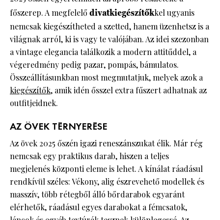
főszerep. A megfelelő
divatkiegészítők
kel ugyanis
nemcsak kiegészítheted a szetted, hanem üzenhetsz is a
világnak arról, ki is vagy te valójában. Az idei szezonban
a vintage elegancia találkozik a modern attitűddel, a
végeredmény pedig pazar, pompás, bámulatos.
Összeállításunkban most megmutatjuk, melyek azok a
kiegészítők
, amik idén ősszel extra fűszert adhatnak az
outfitjeidnek.
AZ ÖVEK TÉRNYERÉSE
Az övek 2025 őszén igazi reneszánszukat élik. Már rég
nemcsak egy praktikus darab, hiszen a teljes
megjelenés központi eleme is lehet. A kínálat ráadásul
rendkívül széles: Vékony, alig észrevehető modellek és
masszív, több rétegből álló bőrdarabok egyaránt
elérhetők, ráadásul egyes darabokat a fémcsatok,
láncok és egyéb textúrák tesznek különlegessé. Az