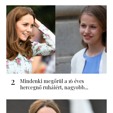
2
Mindenki megőrül a 16 éves
hercegnő ruháiért, nagyobb...