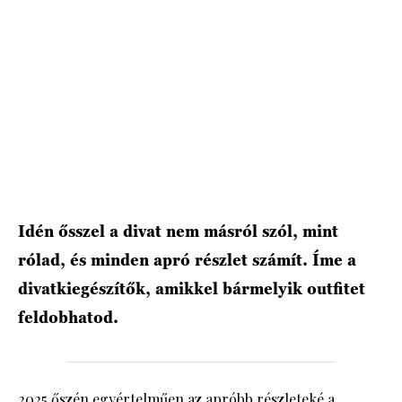
HÍRLEVÉL
Idén ősszel a divat nem másról szól, mint
rólad, és minden apró részlet számít. Íme a
divatkiegészítők, amikkel bármelyik outfitet
feldobhatod.
2025 őszén egyértelműen az apróbb részleteké a