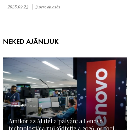
2025.09.23.
3 perc olvasás
NEKED AJÁNLJUK
Támogatott tartalom
Amikor az AI ítél a pályán: a Lenovo
technológiája működtette a 2026-os foci-