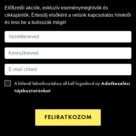
Előfizetői akciók, exkluzív eseménymeghívók és
cikkajánlók. Értesülj elsőként a velünk kapcsolatos hírekről
és less be a kulisszák mögé!
Adatkezelési
A hírlevél feliratkozáshoz ell kell fogadnod az
tájékoztatónkat
.
FELIRATKOZOM