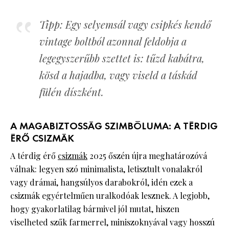
Tipp: Egy selyemsál vagy csipkés kendő
vintage boltból azonnal feldobja a
legegyszerűbb szettet is: tűzd kabátra,
kösd a hajadba, vagy viseld a táskád
fülén díszként.
A MAGABIZTOSSÁG SZIMBÓLUMA: A TÉRDIG
ÉRŐ CSIZMÁK
A térdig érő
csizmák
2025 őszén újra meghatározóvá
válnak: legyen szó minimalista, letisztult vonalakról
vagy drámai, hangsúlyos darabokról, idén ezek a
csizmák egyértelműen uralkodóak lesznek. A legjobb,
hogy gyakorlatilag bármivel jól mutat, hiszen
viselheted szűk farmerrel, miniszoknyával vagy hosszú