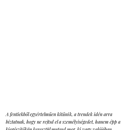
A fentiekből egyértelműen kitűnik, a trendek idén arra
biztatnak, hogy ne rejtsd el a személyiségedet, hanem épp a
kiegészítőkön keresztül mutasd meg, ki vagy valójában.