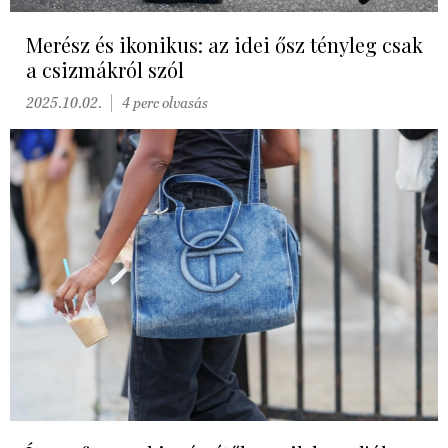
Merész és ikonikus: az idei ősz tényleg csak
a csizmákról szól
2025.10.02.
4 perc olvasás