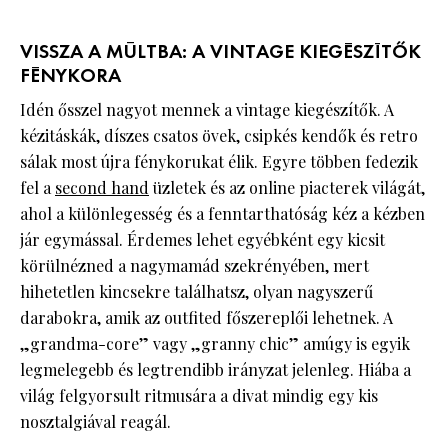
VISSZA A MÚLTBA: A VINTAGE KIEGÉSZÍTŐK
FÉNYKORA
Idén ősszel nagyot mennek a vintage kiegészítők. A
kézitáskák, díszes csatos övek, csipkés kendők és retro
sálak most újra fénykorukat élik. Egyre többen fedezik
fel a
second hand
üzletek és az online piacterek világát,
ahol a különlegesség és a fenntarthatóság kéz a kézben
jár egymással. Érdemes lehet egyébként egy kicsit
körülnézned a nagymamád szekrényében, mert
hihetetlen kincsekre találhatsz, olyan nagyszerű
darabokra, amik az outfited főszereplői lehetnek. A
„grandma-core” vagy „granny chic” amúgy is egyik
legmelegebb és legtrendibb irányzat jelenleg. Hiába a
világ felgyorsult ritmusára a divat mindig egy kis
nosztalgiával reagál.