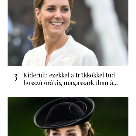
3
Kiderült: ezekkel a trükkökkel tud
hosszú órákig magassarkúban á...