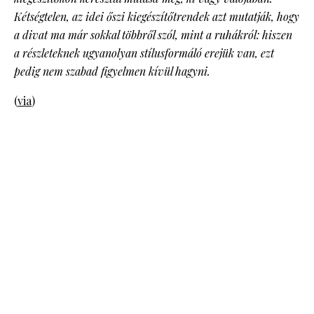
Kétségtelen, az idei őszi kiegészítőtrendek azt mutatják, hogy
a divat ma már sokkal többről szól, mint a ruhákról: hiszen
a részleteknek ugyanolyan stílusformáló erejük van, ezt
pedig nem szabad figyelmen kívül hagyni.
(
via
)