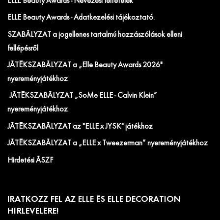
ELLE Beauty Awards - Nevezési feltételek
ELLE Beauty Awards - Adatkezelési tájékoztató.
SZABÁLYZAT a jogellenes tartalmú hozzászólások elleni
fellépésről
JÁTÉKSZABÁLYZAT a „Elle Beauty Awards 2026"
nyereményjátékhoz
JÁTÉKSZABÁLYZAT „SoMe ELLE - Calvin Klein”
nyereményjátékhoz
JÁTÉKSZABÁLYZAT az "ELLE x JYSK" játékhoz
JÁTÉKSZABÁLYZAT a „ELLE x Tweezerman” nyereményjátékhoz
Hirdetési ÁSZF
IRATKOZZ FEL AZ ELLE ÉS ELLE DECORATION
HÍRLEVELÉRE!