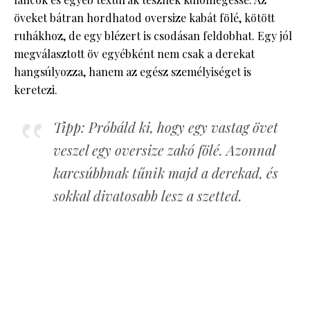
öveket bátran hordhatod oversize kabát fölé, kötött
ruhákhoz, de egy blézert is csodásan feldobhat. Egy jól
megválasztott öv egyébként nem csak a derekat
hangsúlyozza, hanem az egész személyiséget is
keretezi.
Tipp: Próbáld ki, hogy egy vastag övet
veszel egy oversize zakó fölé. Azonnal
karcsúbbnak tűnik majd a derekad, és
sokkal divatosabb lesz a szetted.