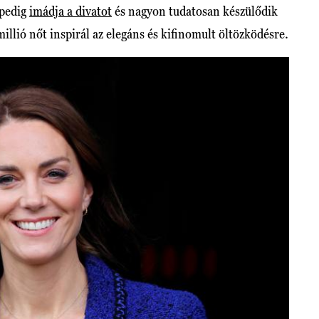
 pedig
imádja a divatot
és nagyon tudatosan készülődik
illió nőt inspirál az elegáns és kifinomult öltözködésre.