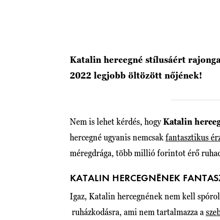
Katalin hercegné stílusáért rajong
2022 legjobb öltözött nőjének!
Nem is lehet kérdés, hogy
Katalin herce
hercegné ugyanis nemcsak
fantasztikus ér
méregdrága, több millió forintot érő ruhad
KATALIN HERCEGNÉNEK FANTAS
Igaz, Katalin hercegnének nem kell spóro
ruházkodásra, ami nem tartalmazza a
szeb