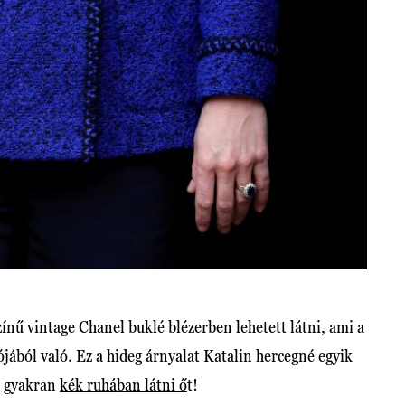
ínű vintage Chanel buklé blézerben lehetett látni, ami a
ójából való. Ez a hideg árnyalat Katalin hercegné egyik
n gyakran
kék ruhában látni ő
t!