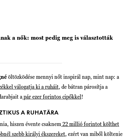
anak a nők: most pedig meg is választották
gné
öltözködése mennyi nőt inspirál nap, mint nap: a
zékkel válogatja ki a ruháit
, de bátran párosítja a
arabjait a
pár ezer forintos cipőkkel
!
ZTIKUS A RUHATÁRA
lnia, hiszen évente csaknem
22 millió forintot költhet
bnél szebb királyi ékszereket
, ezért van miből költenie