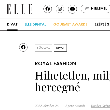
HÍRLEVÉL
DIVAT
ELLE DIGITAL
GOURMET AWARDS
SZÉPSÉG
FŐOLDAL
DIVAT
ROYAL FASHION
Hihetetlen, mil
hercegné
2022. október 26.
2 perc olvasás
Kovács Gréta