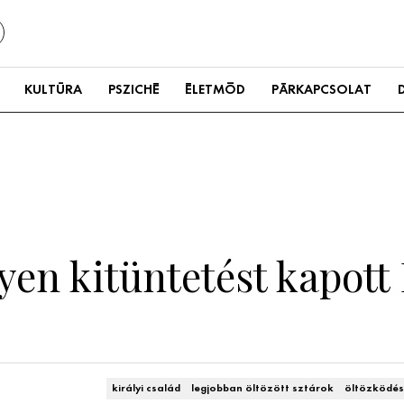
KULTÚRA
PSZICHÉ
ÉLETMÓD
PÁRKAPCSOLAT
yen kitüntetést kapott
királyi család
legjobban öltözött sztárok
öltözködés