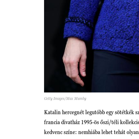
Getty Images/Max Mumby
Katalin hercegnét legutóbb egy sötétkék sz
francia divatház 1995-ös őszi/téli kollekci
kedvenc színe: nemhiába lehet tehát olya