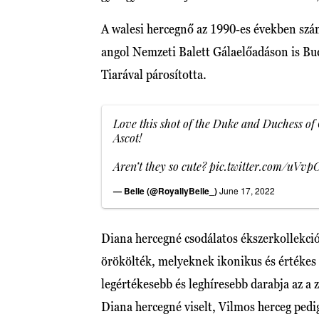
A walesi hercegnő az 1990-es években szám
angol Nemzeti Balett Gálaelőadáson is Bu
Tiarával párosította.
Love this shot of the Duke and Duchess of 
Ascot!
Aren’t they so cute?
pic.twitter.com/uVv
— Belle (@RoyallyBelle_)
June 17, 2022
Diana hercegné csodálatos ékszerkollekció
örökölték, melyeknek ikonikus és értékes d
legértékesebb és leghíresebb darabja az a 
Diana hercegné viselt, Vilmos herceg pedi