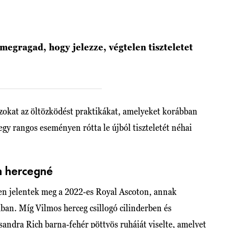
egragad, hogy jelezze, végtelen tiszteletet
 azokat az öltözködést praktikákat, amelyeket korábban
y rangos eseményen rótta le újból tiszteletét néhai
in hercegné
en jelentek meg a 2022-es Royal Ascoton, annak
ban. Míg Vilmos herceg csillogó cilinderben és
sandra Rich barna-fehér pöttyös ruháját viselte, amelyet