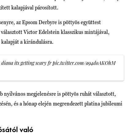
tett kalapjával párosított.
enyre, az Epsom Derbyre is pöttyös együttest
 választott Victor Edelstein klasszikus mintájával,
kalapját a kirándulásra.
 diana its getting scary fr
pic.twitter.com/a94doAKOhM
b nyilvános megjelenésre is pöttyös ruhát választott,
ésén, és a hónap elején megrendezett platina jubileumi
ósától való