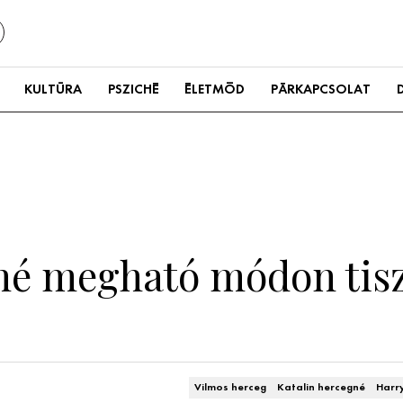
KULTÚRA
PSZICHÉ
ÉLETMÓD
PÁRKAPCSOLAT
né megható módon tisz
Vilmos herceg
Katalin hercegné
Harr