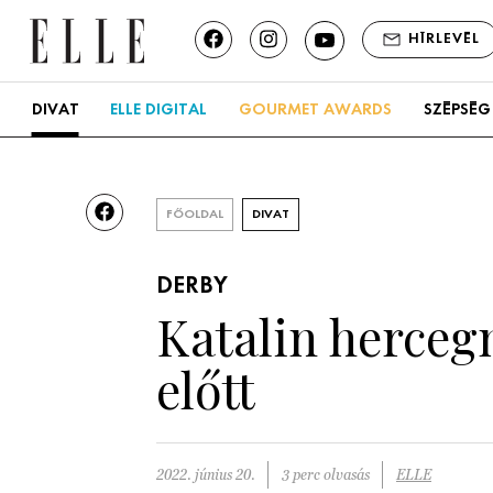
HÍRLEVÉL
DIVAT
ELLE DIGITAL
GOURMET AWARDS
SZÉPSÉG
FŐOLDAL
DIVAT
DERBY
Katalin herceg
előtt
2022. június 20.
3 perc olvasás
ELLE