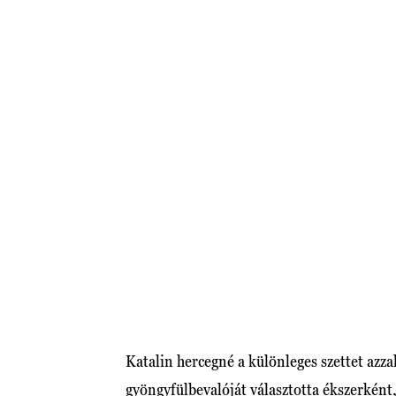
Katalin hercegné a különleges szettet azz
gyöngyfülbevalóját választotta ékszerkén