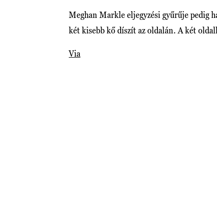
Meghan Markle eljegyzési gyűrűje pedig h
két kisebb kő díszít az oldalán. A két ol
Via