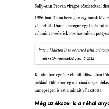
Sally-Ann Provan virágos részletekkel díszí
1986-ban Diana hercegné egy másik lóvers
választott. Diana hercegné egy fehér ruhát
valamint Frederick Fox hasonlóan pöttyös 
kate middleton is so obsessed with princess
— ariska (@meghmarkle)
June 17, 2022
Katalin hercegné az elmúlt időszakban töb
például Fülöp herceg márciusi megemlékez
ünnepségen is ezt a mintát választotta.
Még az ékszer is a néhai any