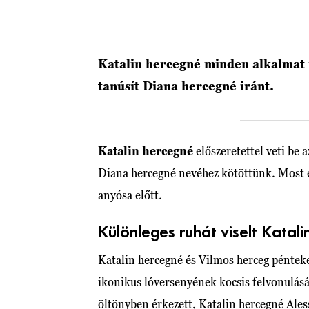
Katalin hercegné minden alkalmat m
tanúsít Diana hercegné iránt.
Katalin hercegné
előszeretettel veti be
Diana hercegné nevéhez kötöttünk. Most eg
anyósa előtt.
Különleges ruhát viselt Katal
Katalin hercegné és Vilmos herceg péntek
ikonikus lóversenyének kocsis felvonulásá
öltönyben érkezett, Katalin hercegné Ales