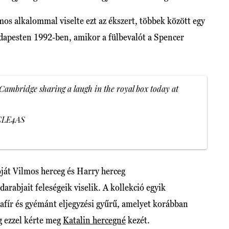
os alkalommal viselte ezt az ékszert, többek között egy
dapesten 1992-ben, amikor a fülbevalót a Spencer
Cambridge sharing a laugh in the royal box today at
pCLE4AS
ját Vilmos herceg és Harry herceg
arabjait feleségeik viselik. A kollekció egyik
zafír és gyémánt eljegyzési gyűrű, amelyet korábban
g ezzel kérte meg
Katalin hercegné
kezét.