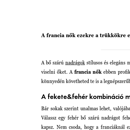
A francia nők ezekre a trükkökre 
A bő szárú
nadrágok
stílusos és elegáns 
viselni őket. A
francia nők
ebben profik
könnyedén követheted te is a legnépszerű
A fekete&fehér kombináció m
Bár sokak szerint unalmas lehet, valójá
Válassz egy fehér bő szárú nadrágot feh
kapsz. Nem csoda, hogy a franciáknál ez