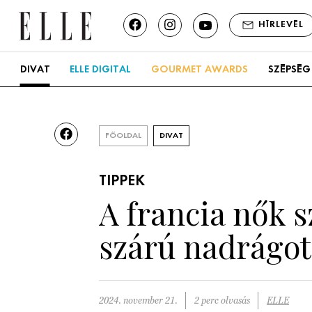
HÍRLEVÉL
DIVAT
ELLE DIGITAL
GOURMET AWARDS
SZÉPSÉG
FŐOLDAL
DIVAT
TIPPEK
A francia nők sz
szárú nadrágot
2024. november 21.
2 perc olvasás
ELLE