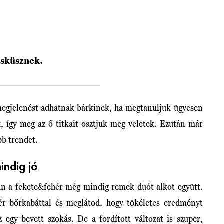
esküsznek.
megjelenést adhatnak bárkinek, ha megtanuljuk ügyesen
, így meg az ő titkait osztjuk meg veletek. Ezután már
bb trendet.
indig jó
ban a fekete&fehér még mindig remek duót alkot együtt.
ér bőrkabáttal és meglátod, hogy tökéletes eredményt
 egy bevett szokás. De a fordított változat is szuper,