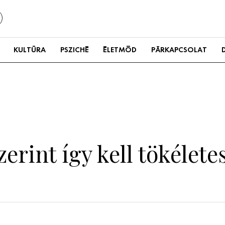
KULTÚRA
PSZICHÉ
ÉLETMÓD
PÁRKAPCSOLAT
erint így kell tökélete