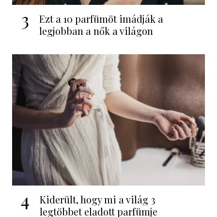
3
Ezt a 10 parfümöt imádják a
legjobban a nők a világon
4
Kiderült, hogy mi a világ 3
legtöbbet eladott parfümje