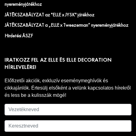
nyereményjátékhoz
JÁTÉKSZABÁLYZAT az "ELLE x JYSK" játékhoz
JÁTÉKSZABÁLYZAT a „ELLE x Tweezerman” nyereményjátékhoz
Hirdetési ÁSZF
IRATKOZZ FEL AZ ELLE ÉS ELLE DECORATION
HÍRLEVELÉRE!
Előfizetői akciók, exkluzív eseménymeghívók és
cikkajánlók. Értesülj elsőként a velünk kapcsolatos hírekről
és less be a kulisszák mögé!