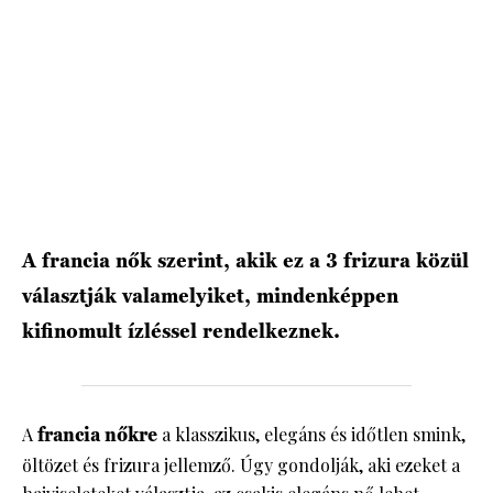
HÍRLEVÉL
A francia nők szerint, akik ez a 3 frizura közül
választják valamelyiket, mindenképpen
kifinomult ízléssel rendelkeznek.
A
francia
nőkre
a klasszikus, elegáns és időtlen smink,
öltözet és frizura jellemző. Úgy gondolják, aki ezeket a