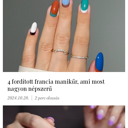
4 fordított francia manikűr, ami most
nagyon népszerű
2024.10.28.
2 perc olvasás