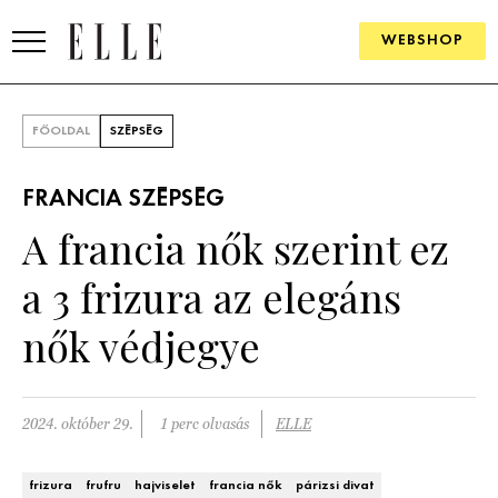
WEBSHOP
DIVAT
FŐOLDAL
SZÉPSÉG
ELLE DIGITAL
FRANCIA SZÉPSÉG
GOURMET AWARDS
A francia nők szerint ez
SZÉPSÉG
a 3 frizura az elegáns
KULTÚRA
nők védjegye
PSZICHÉ
2024. október 29.
1 perc olvasás
ELLE
ÉLETMÓD
PÁRKAPCSOLAT
frizura
frufru
hajviselet
francia nők
párizsi divat