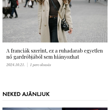
A franciák szerint, ez a ruhadarab egyetlen
nő gardróbjából sem hiányozhat
2024.10.21.
1 perc olvasás
NEKED AJÁNLJUK