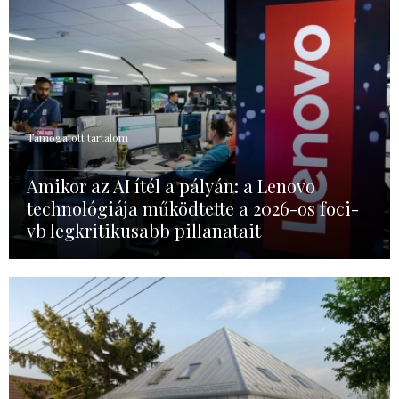
Támogatott tartalom
Amikor az AI ítél a pályán: a Lenovo
technológiája működtette a 2026-os foci-
vb legkritikusabb pillanatait