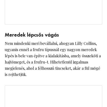
Meredek lépcsős vágás
Nem mindenki meri bevállalni, ahogyan Lilly Collins,
ugyanis ennél a frufru típusnál egy nagyon meredek
lépés is bele van építve a kialakításba, amely összeköti a
hajtömeget, és a frufru-t. Hihetetlenül izgalmas
megjelenés, ahol a félhosszú tincseket, akár a fül mögé
is rejthetjük.