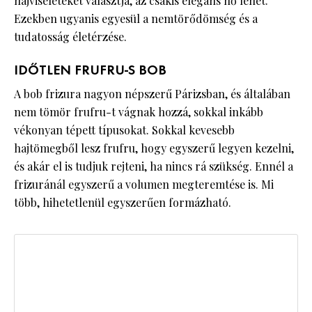
hajviseleteket választja, az csakis elegáns nő lehet.
Ezekben ugyanis egyesül a nemtörődömség és a
tudatosság életérzése.
IDŐTLEN FRUFRU-S BOB
A bob frizura nagyon népszerű Párizsban, és általában
nem tömör frufru-t vágnak hozzá, sokkal inkább
vékonyan tépett típusokat. Sokkal kevesebb
hajtömegből lesz frufru, hogy egyszerű legyen kezelni,
és akár el is tudjuk rejteni, ha nincs rá szükség. Ennél a
frizuránál egyszerű a volumen megteremtése is. Mi
több, hihetetlenül egyszerűen formázható.