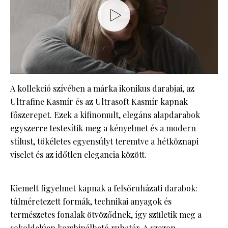
A kollekció szívében a márka ikonikus darabjai, az
Ultrafine Kasmír és az Ultrasoft Kasmír kapnak
főszerepet. Ezek a kifinomult, elegáns alapdarabok
egyszerre testesítik meg a kényelmet és a modern
stílust, tökéletes egyensúlyt teremtve a hétköznapi
viselet és az időtlen elegancia között.
Kiemelt figyelmet kapnak a felsőruházati darabok:
túlméretezett formák, technikai anyagok és
természetes fonalak ötvöződnek, így születik meg a
sokoldalúan kombinálható ruhatár. A szezon