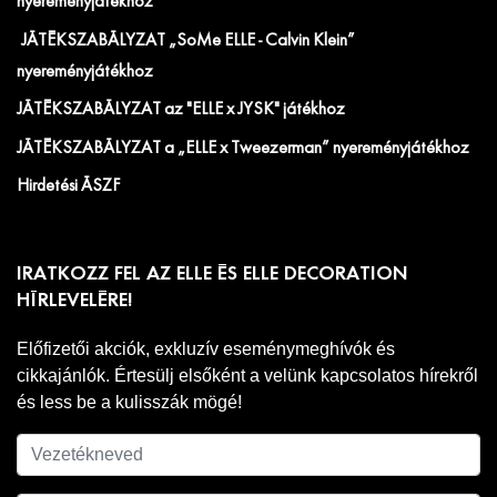
nyereményjátékhoz
JÁTÉKSZABÁLYZAT „SoMe ELLE - Calvin Klein”
nyereményjátékhoz
JÁTÉKSZABÁLYZAT az "ELLE x JYSK" játékhoz
JÁTÉKSZABÁLYZAT a „ELLE x Tweezerman” nyereményjátékhoz
Hirdetési ÁSZF
IRATKOZZ FEL AZ ELLE ÉS ELLE DECORATION
HÍRLEVELÉRE!
Előfizetői akciók, exkluzív eseménymeghívók és
cikkajánlók. Értesülj elsőként a velünk kapcsolatos hírekről
és less be a kulisszák mögé!