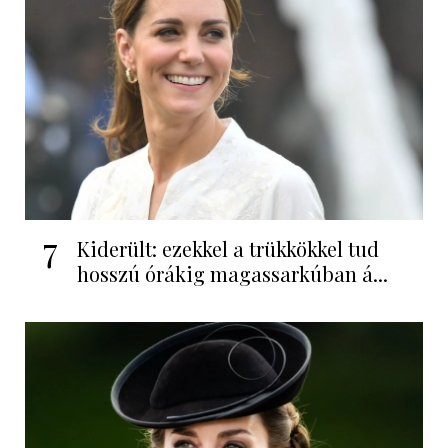
7
Kiderült: ezekkel a trükkökkel tud
hosszú órákig magassarkúban á...