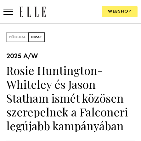
WEBSHOP
DIVAT
FŐOLDAL
DIVAT
ELLE DIGITAL
2025 A/W
GOURMET AWARDS
Rosie Huntington-
SZÉPSÉG
Whiteley és Jason
KULTÚRA
Statham ismét közösen
PSZICHÉ
szerepelnek a Falconeri
legújabb kampányában
ÉLETMÓD
PÁRKAPCSOLAT