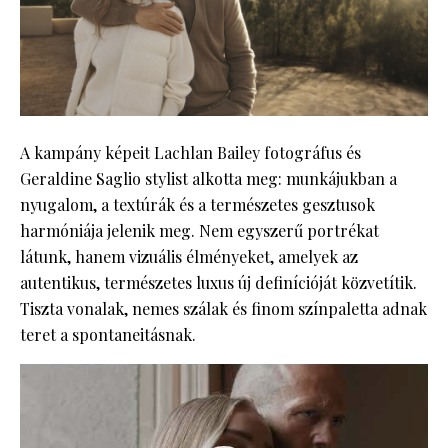
A kampány képeit Lachlan Bailey fotográfus és
Geraldine Saglio stylist alkotta meg: munkájukban a
nyugalom, a textúrák és a természetes gesztusok
harmóniája jelenik meg. Nem egyszerű portrékat
látunk, hanem vizuális élményeket, amelyek az
autentikus, természetes luxus új definícióját közvetítik.
Tiszta vonalak, nemes szálak és finom színpaletta adnak
teret a spontaneitásnak.