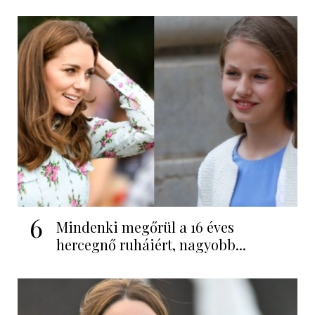
6
Mindenki megőrül a 16 éves
hercegnő ruháiért, nagyobb...