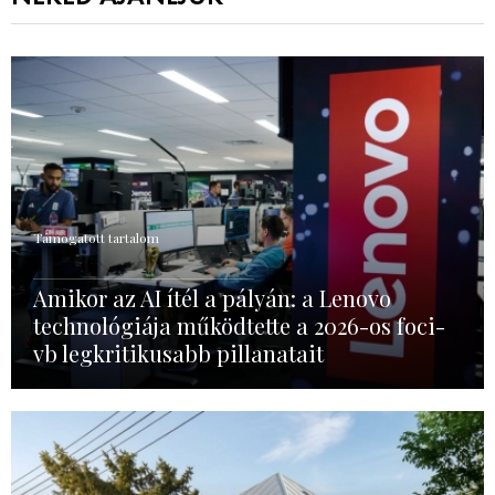
Támogatott tartalom
Amikor az AI ítél a pályán: a Lenovo
technológiája működtette a 2026-os foci-
vb legkritikusabb pillanatait