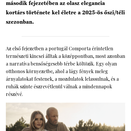
második fejezetében az olasz elegancia
kortárs története kel életre a 2025-ös őszi/téli
szezonban.
Az első fejezetben a portugál Comporta érintetlen
természeti kincsei álltak a középpontban, most azonban
a narratíva bensőségesebb térbe költözik. Egy olyan
otthonos környezetbe, ahol a lágy fények meleg
árnyalatokat festenek, a mozdulatok lelassulnak, és a
ruhák szinte észrevétlenül válnak a mindennapok
részévé.