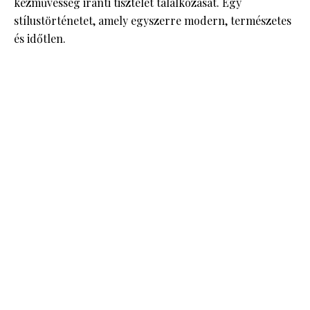
kézművesség iránti tisztelet találkozását. Egy
stílustörténetet, amely egyszerre modern, természetes
és időtlen.