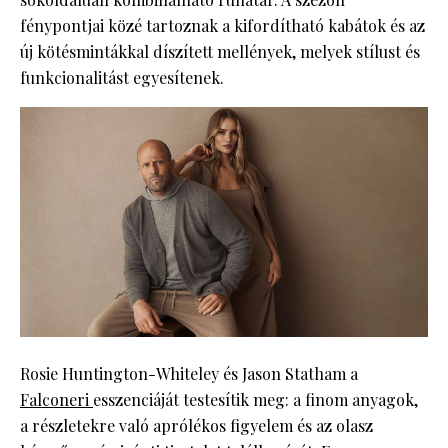
fénypontjai közé tartoznak a kifordítható kabátok és az
új kötésmintákkal díszített mellények, melyek stílust és
funkcionalitást egyesítenek.
Rosie Huntington-Whiteley és Jason Statham a
Falconeri
esszenciáját testesítik meg: a finom anyagok,
a részletekre való aprólékos figyelem és az olasz