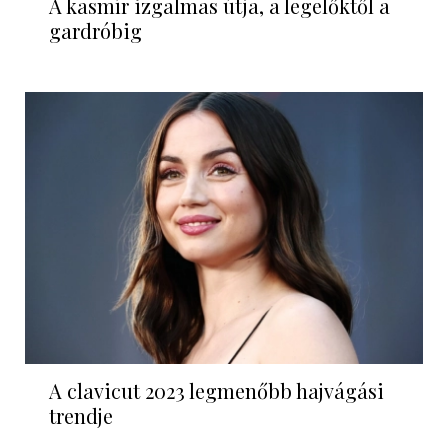
A kasmír izgalmas útja, a legelőktől a
gardróbig
A clavicut 2023 legmenőbb hajvágási
trendje