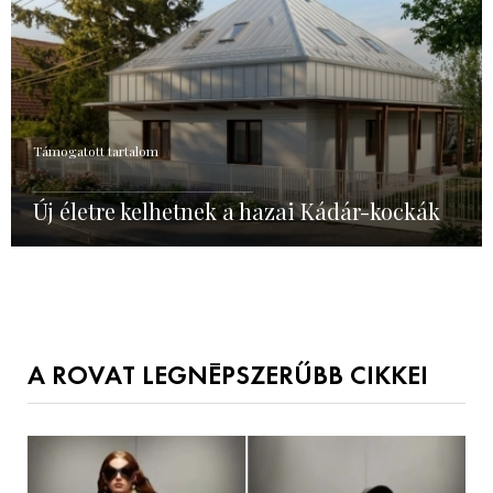
Támogatott tartalom
Új életre kelhetnek a hazai Kádár-kockák
A ROVAT LEGNÉPSZERŰBB CIKKEI