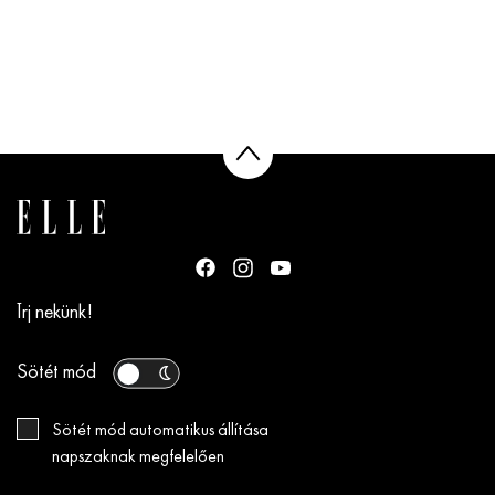
Írj nekünk!
Sötét mód
Sötét mód automatikus állítása
napszaknak megfelelően