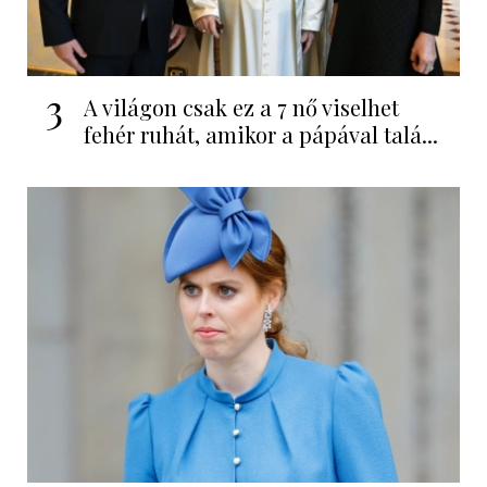
3
A világon csak ez a 7 nő viselhet
fehér ruhát, amikor a pápával talá...