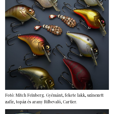
Fotó: Mitch Feinberg. Gyémánt, fekete lakk, színezett
zafír, topáz és arany fülbevaló, Cartier.