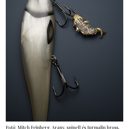
Fotó: Mitch Feinberg. Arany, spinell és turmalin bross,