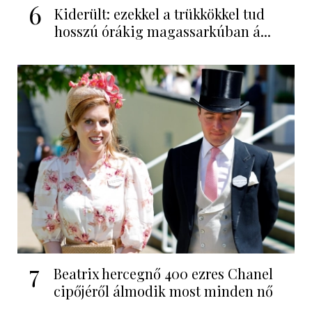
6
Kiderült: ezekkel a trükkökkel tud
hosszú órákig magassarkúban á...
7
Beatrix hercegnő 400 ezres Chanel
cipőjéről álmodik most minden nő