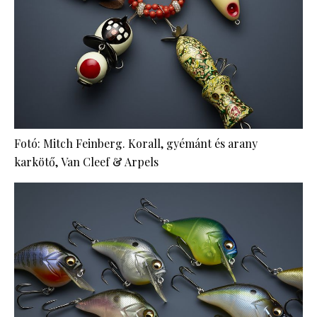
Fotó: Mitch Feinberg. Korall, gyémánt és arany
karkötő, Van Cleef & Arpels