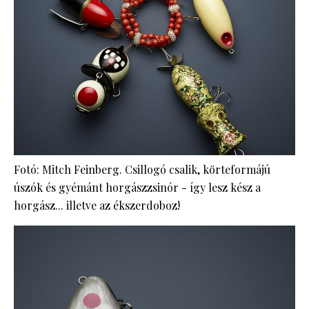
Fotó: Mitch Feinberg. Csillogó csalik, körteformájú
úszók és gyémánt horgászzsinór - így lesz kész a
horgász... illetve az ékszerdoboz!