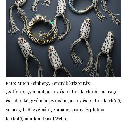
Fotó: Mitch Feinberg. Fentről: krizopráz
, zafír kő, gyémánt, arany és platina karkötő; smaragd
és rubin kő, gyémánt, zománc, arany és platina karkötő;
smaragd kő, gyémánt, zománc, arany és platina
karkötő; minden, David Webb.