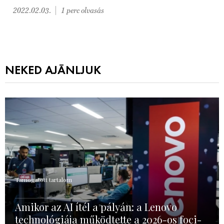
2022.02.03.
1 perc olvasás
NEKED AJÁNLJUK
Támogatott tartalom
Amikor az AI ítél a pályán: a Lenovo
technológiája működtette a 2026-os foci-