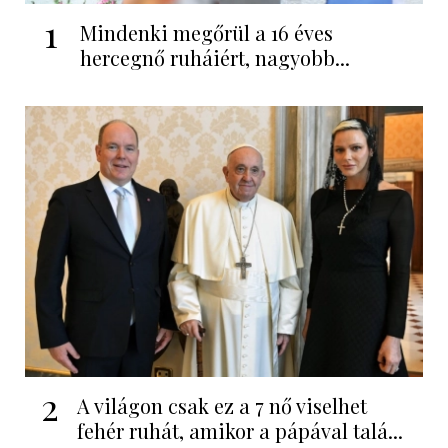
1
Mindenki megőrül a 16 éves
hercegnő ruháiért, nagyobb...
2
A világon csak ez a 7 nő viselhet
fehér ruhát, amikor a pápával talá...