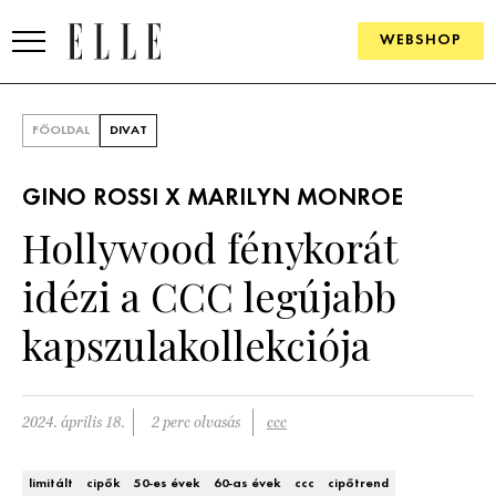
WEBSHOP
DIVAT
FŐOLDAL
DIVAT
ELLE DIGITAL
GINO ROSSI X MARILYN MONROE
GOURMET AWARDS
Hollywood fénykorát
SZÉPSÉG
idézi a CCC legújabb
KULTÚRA
kapszulakollekciója
PSZICHÉ
2024. április 18.
2 perc olvasás
ccc
ÉLETMÓD
PÁRKAPCSOLAT
limitált
cipők
50-es évek
60-as évek
ccc
cipőtrend