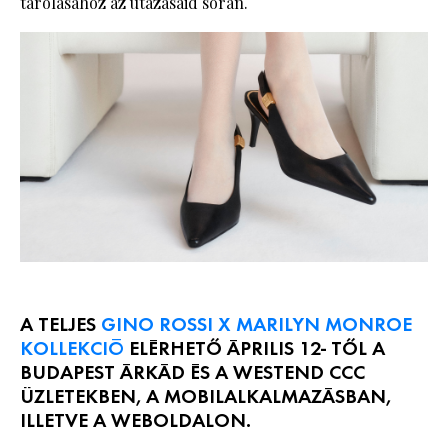
tárolásához az utazásaid során.
A TELJES
GINO ROSSI X MARILYN MONROE
KOLLEKCIÓ
ELÉRHETŐ ÁPRILIS 12- TŐL A
BUDAPEST ÁRKÁD ÉS A WESTEND CCC
ÜZLETEKBEN, A MOBILALKALMAZÁSBAN,
ILLETVE A WEBOLDALON.