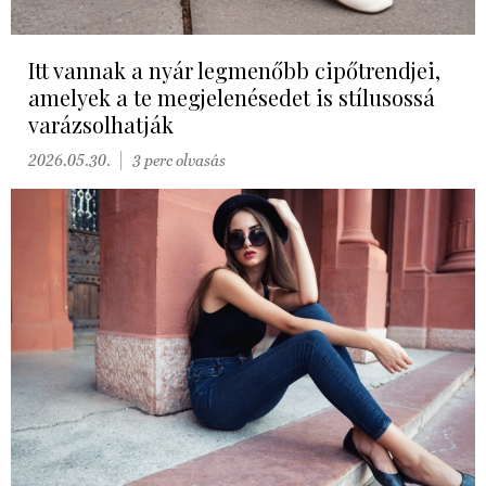
Itt vannak a nyár legmenőbb cipőtrendjei,
amelyek a te megjelenésedet is stílusossá
varázsolhatják
2026.05.30.
3 perc olvasás