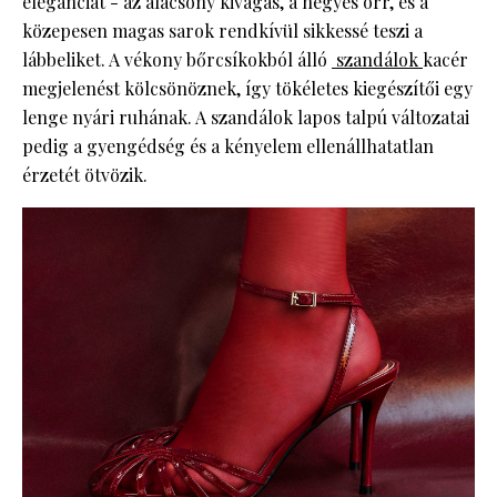
eleganciát - az alacsony kivágás, a hegyes orr, és a
közepesen magas sarok rendkívül sikkessé teszi a
lábbeliket. A vékony bőrcsíkokból álló
szandálok
kacér
megjelenést kölcsönöznek, így tökéletes kiegészítői egy
lenge nyári ruhának. A szandálok lapos talpú változatai
pedig a gyengédség és a kényelem ellenállhatatlan
érzetét ötvözik.