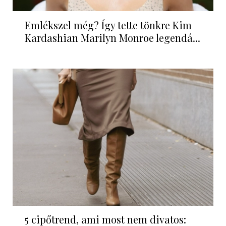
Emlékszel még? Így tette tönkre Kim
Kardashian Marilyn Monroe legendá...
5 cipőtrend, ami most nem divatos: