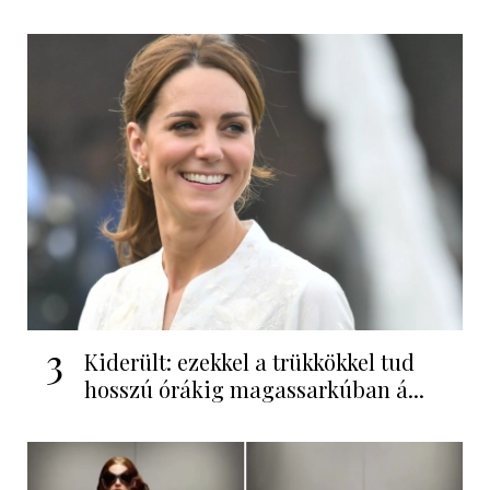
3
Kiderült: ezekkel a trükkökkel tud
hosszú órákig magassarkúban á...