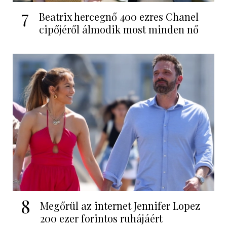
7
Beatrix hercegnő 400 ezres Chanel
cipőjéről álmodik most minden nő
8
Megőrül az internet Jennifer Lopez
200 ezer forintos ruhájáért