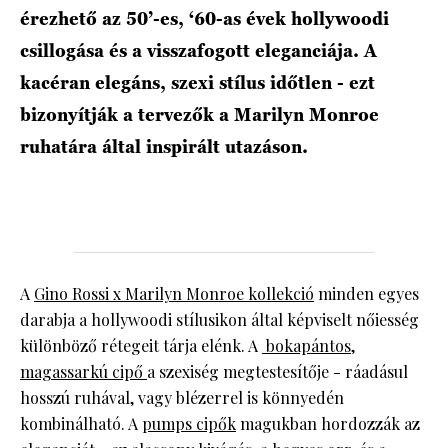
érezhető az 50’-es, ‘60-as évek hollywoodi
csillogása és a visszafogott eleganciája. A
kacéran elegáns, szexi stílus időtlen - ezt
bizonyítják a tervezők a Marilyn Monroe
ruhatára által inspirált utazáson.
A
Gino Rossi x Marilyn Monroe kollekció
minden egyes
darabja a hollywoodi stílusikon által képviselt nőiesség
különböző rétegeit tárja elénk. A
bokapántos,
magassarkú cipő
a szexiség megtestesítője - ráadásul
hosszú ruhával, vagy blézerrel is könnyedén
kombinálható. A
pumps cipők
magukban hordozzák az