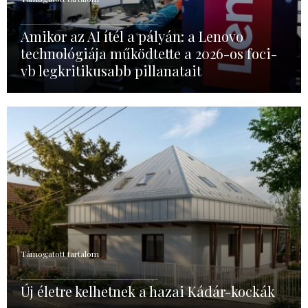
Amikor az AI ítél a pályán: a Lenovo
technológiája működtette a 2026-os foci-
vb legkritikusabb pillanatait
Támogatott tartalom
Új életre kelhetnek a hazai Kádár-kockák