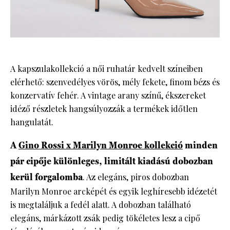
A kapszulakollekció a női ruhatár kedvelt színeiben
elérhető: szenvedélyes vörös, mély fekete, finom bézs és
konzervatív fehér. A vintage arany színű, ékszereket
idéző részletek hangsúlyozzák a termékek időtlen
hangulatát.
A
Gino Rossi x Marilyn Monroe kollekció
minden
pár cipője különleges, limitált kiadású dobozban
kerül forgalomba
. Az elegáns, piros dobozban
Marilyn Monroe arcképét és egyik leghíresebb idézetét
is megtaláljuk a fedél alatt. A dobozban található
elegáns, márkázott zsák pedig tökéletes lesz a cipő