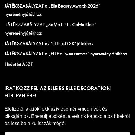
JÁTÉKSZABÁLYZAT a „Elle Beauty Awards 2026"
nyereményjátékhoz
JÁTÉKSZABÁLYZAT „SoMe ELLE - Calvin Klein”
nyereményjátékhoz
JÁTÉKSZABÁLYZAT az "ELLE x JYSK" játékhoz
JÁTÉKSZABÁLYZAT a „ELLE x Tweezerman” nyereményjátékhoz
Hirdetési ÁSZF
IRATKOZZ FEL AZ ELLE ÉS ELLE DECORATION
HÍRLEVELÉRE!
Előfizetői akciók, exkluzív eseménymeghívók és
cikkajánlók. Értesülj elsőként a velünk kapcsolatos hírekről
és less be a kulisszák mögé!