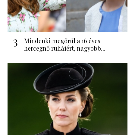
3
Mindenki megőrül a 16 éves
hercegnő ruháiért, nagyobb...