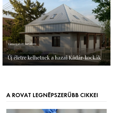
Támogatott tartalom
Új életre kelhetnek a hazai Kádár-kockák
A ROVAT LEGNÉPSZERŰBB CIKKEI