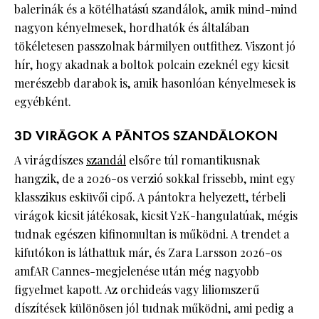
balerinák és a kötélhatású szandálok, amik mind-mind
nagyon kényelmesek, hordhatók és általában
tökéletesen passzolnak bármilyen outfithez. Viszont jó
hír, hogy akadnak a boltok polcain ezeknél egy kicsit
merészebb darabok is, amik hasonlóan kényelmesek is
egyébként.
3D VIRÁGOK A PÁNTOS SZANDÁLOKON
A virágdíszes
szandál
elsőre túl romantikusnak
hangzik, de a 2026-os verzió sokkal frissebb, mint egy
klasszikus esküvői cipő. A pántokra helyezett, térbeli
virágok kicsit játékosak, kicsit Y2K-hangulatúak, mégis
tudnak egészen kifinomultan is működni. A trendet a
kifutókon is láthattuk már, és Zara Larsson 2026-os
amfAR Cannes-megjelenése után még nagyobb
figyelmet kapott. Az orchideás vagy liliomszerű
díszítések különösen jól tudnak működni, ami pedig a