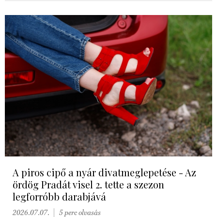
A piros cipő a nyár divatmeglepetése - Az
ördög Pradát visel 2. tette a szezon
legforróbb darabjává
2026.07.07.
5 perc olvasás