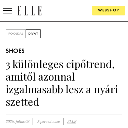
WEBSHOP
DIVAT
FŐOLDAL
DIVAT
ELLE DIGITAL
SHOES
GOURMET AWARDS
3 különleges cipőtrend,
SZÉPSÉG
amitől azonnal
KULTÚRA
izgalmasabb lesz a nyári
PSZICHÉ
szetted
ÉLETMÓD
2026. július 08.
3 perc olvasás
ELLE
PÁRKAPCSOLAT