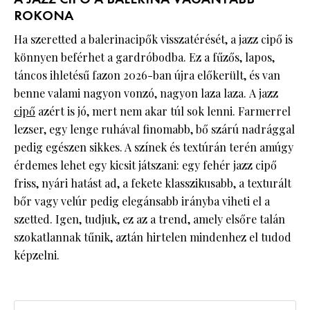
ROKONA
Ha szeretted a balerinacipők visszatérését, a jazz cipő is
könnyen beférhet a gardróbodba. Ez a fűzős, lapos,
táncos ihletésű fazon 2026-ban újra előkerült, és van
benne valami nagyon vonzó, nagyon laza laza. A jazz
cipő
azért is jó, mert nem akar túl sok lenni. Farmerrel
lezser, egy lenge ruhával finomabb, bő szárú nadrággal
pedig egészen sikkes. A színek és textúrán terén amúgy
érdemes lehet egy kicsit játszani: egy fehér jazz cipő
friss, nyári hatást ad, a fekete klasszikusabb, a texturált
bőr vagy velúr pedig elegánsabb irányba viheti el a
szetted. Igen, tudjuk, ez az a trend, amely elsőre talán
szokatlannak tűnik, aztán hirtelen mindenhez el tudod
képzelni.