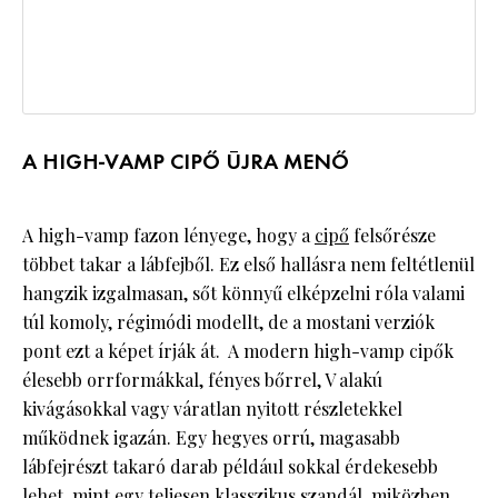
A HIGH-VAMP CIPŐ ÚJRA MENŐ
A high-vamp fazon lényege, hogy a
cipő
felsőrésze
többet takar a lábfejből. Ez első hallásra nem feltétlenül
hangzik izgalmasan, sőt könnyű elképzelni róla valami
túl komoly, régimódi modellt, de a mostani verziók
pont ezt a képet írják át. A modern high-vamp cipők
élesebb orrformákkal, fényes bőrrel, V alakú
kivágásokkal vagy váratlan nyitott részletekkel
működnek igazán. Egy hegyes orrú, magasabb
lábfejrészt takaró darab például sokkal érdekesebb
lehet, mint egy teljesen klasszikus szandál, miközben