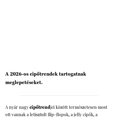
HÍRLEVÉL
A 2026-os cipőtrendek tartogatnak
meglepetéseket.
A nyár nagy
cipőtrend
jei között természetesen most
ott vannak a letisztult flip-flopok, a jelly cipők, a