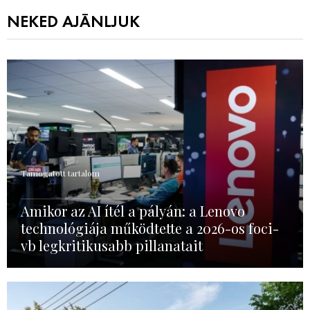
NEKED AJÁNLJUK
Támogatott tartalom
Amikor az AI ítél a pályán: a Lenovo
technológiája működtette a 2026-os foci-
vb legkritikusabb pillanatait