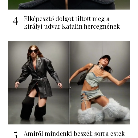
4
Elképesztő dolgot tiltott meg a
királyi udvar Katalin hercegnének
5
Amiről mindenki beszél: sorra estek