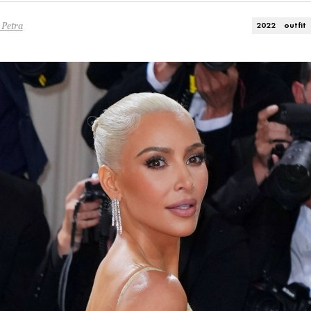
 Petra
2022
outfit