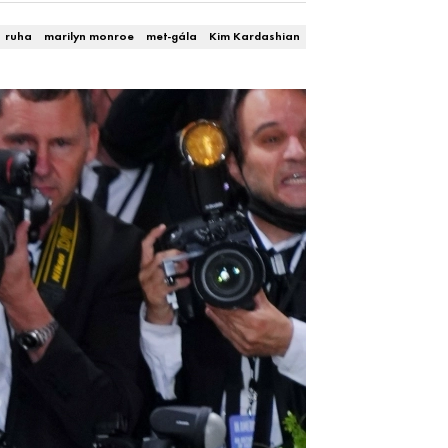
ruha
marilyn monroe
met-gála
Kim Kardashian