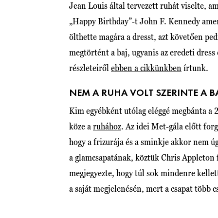
Jean Louis által tervezett ruhát viselte, 
„Happy Birthday”-t John F. Kennedy amer
ölthette magára a dresst, azt követően ped
megtörtént a baj, ugyanis az eredeti dress
részleteiről
ebben a cikkünkben
írtunk.
NEM A RUHA VOLT SZERINTE A B
Kim egyébként utólag eléggé megbánta a 
köze a
ruhához
. Az idei Met-gála előtt for
hogy a frizurája és a sminkje akkor nem úg
a glamcsapatának, köztük Chris Appleton
megjegyezte, hogy túl sok mindenre kellett
a saját megjelenésén, mert a csapat több cs