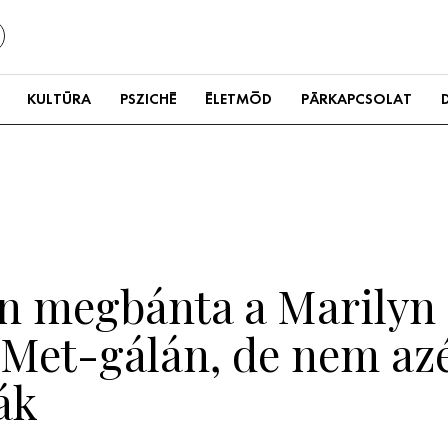
KULTÚRA
PSZICHÉ
ÉLETMÓD
PÁRKAPCSOLAT
n megbánta a Marilyn
 Met-gálán, de nem azé
ák