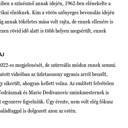
amiben a színésznő annak idején, 1962-ben elénekelte a
ikai elnöknek. Kim a vörös szőnyeges bevonulás idején
ig annak tökéletes mása volt rajta, de ennek ellenére is
 ezen rövid idő alatt is több helyen megsérült, ennek
AJ
2022-es megjelenését, de szürreális módon ennek semmi
gatott videóban az üzletasszony ugyanis arról beszélt,
y sikerült, ahogyan kellett volna. Az említett felvételen
 fodrásznak és Mario Dedivanovic sminkmesternek is
 egyszerre figyelniük. Úgy érezte, nem volt elég fókusz
aládtaggal is dolgozott azon az estén.