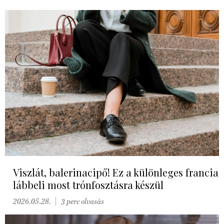
Viszlát, balerinacipő! Ez a különleges francia
lábbeli most trónfosztásra készül
2026.05.28.
3 perc olvasás