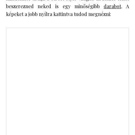
beszerezned neked is egy minőségibb
darabot
. A
képeket a jobb nyílra kattintva tudod megnézni: