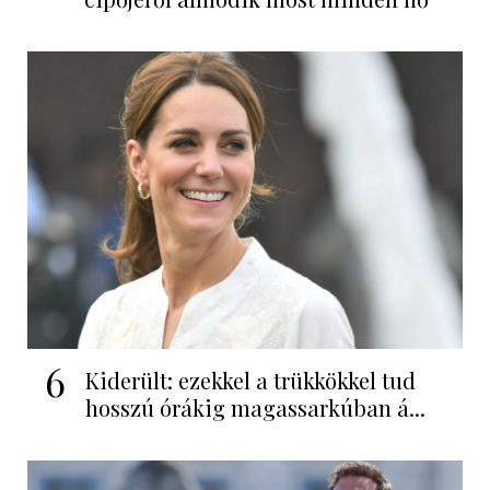
6
Kiderült: ezekkel a trükkökkel tud
hosszú órákig magassarkúban á...