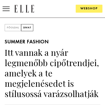
WEBSHOP
DIVAT
FŐOLDAL
DIVAT
ELLE DIGITAL
SUMMER FASHION
GOURMET AWARDS
Itt vannak a nyár
SZÉPSÉG
legmenőbb cipőtrendjei,
KULTÚRA
amelyek a te
PSZICHÉ
megjelenésedet is
stílusossá varázsolhatják
ÉLETMÓD
PÁRKAPCSOLAT