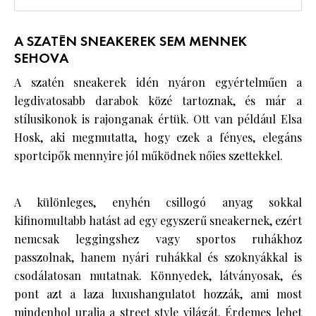
A SZATÉN SNEAKEREK SEM MENNEK
SEHOVA
A szatén sneakerek idén nyáron egyértelműen a
legdivatosabb darabok közé tartoznak, és már a
stílusikonok is rajonganak értük. Ott van például Elsa
Hosk, aki megmutatta, hogy ezek a fényes, elegáns
sportcipők mennyire jól működnek nőies szettekkel.
A különleges, enyhén csillogó anyag sokkal
kifinomultabb hatást ad egy egyszerű sneakernek, ezért
nemcsak leggingshez vagy sportos ruhákhoz
passzolnak, hanem nyári ruhákkal és szoknyákkal is
csodálatosan mutatnak. Könnyedek, látványosak, és
pont azt a laza luxushangulatot hozzák, ami most
mindenhol uralja a street style világát. Érdemes lehet