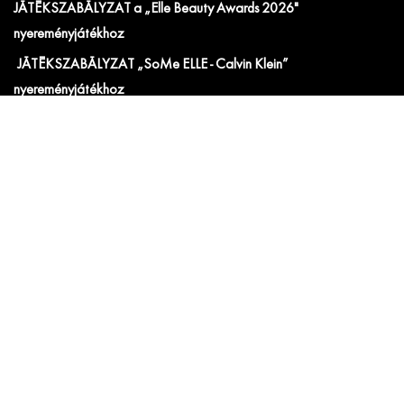
JÁTÉKSZABÁLYZAT a „Elle Beauty Awards 2026"
nyereményjátékhoz
JÁTÉKSZABÁLYZAT „SoMe ELLE - Calvin Klein”
nyereményjátékhoz
JÁTÉKSZABÁLYZAT az "ELLE x JYSK" játékhoz
JÁTÉKSZABÁLYZAT a „ELLE x Tweezerman” nyereményjátékhoz
Hirdetési ÁSZF
IRATKOZZ FEL AZ ELLE ÉS ELLE DECORATION
HÍRLEVELÉRE!
Előfizetői akciók, exkluzív eseménymeghívók és
cikkajánlók. Értesülj elsőként a velünk kapcsolatos hírekről
és less be a kulisszák mögé!