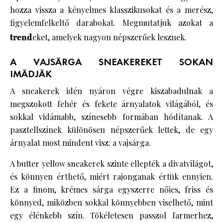
hozza vissza a kényelmes klasszikusokat és a merész,
figyelemfelkeltő darabokat. Megmutatjuk azokat a
trend
eket, amelyek nagyon népszerűek lesznek.
A VAJSÁRGA SNEAKEREKET SOKAN
IMÁDJÁK
A sneakerek idén nyáron végre kiszabadulnak a
megszokott fehér és fekete árnyalatok világából, és
sokkal vidámabb, színesebb formában hódítanak. A
pasztellszínek különösen népszerűek lettek, de egy
árnyalat most mindent visz: a vajsárga.
A butter yellow sneakerek szinte ellepték a divatvilágot,
és könnyen érthető, miért rajonganak értük ennyien.
Ez a finom, krémes sárga egyszerre nőies, friss és
könnyed, miközben sokkal könnyebben viselhető, mint
egy élénkebb szín. Tökéletesen passzol farmerhez,