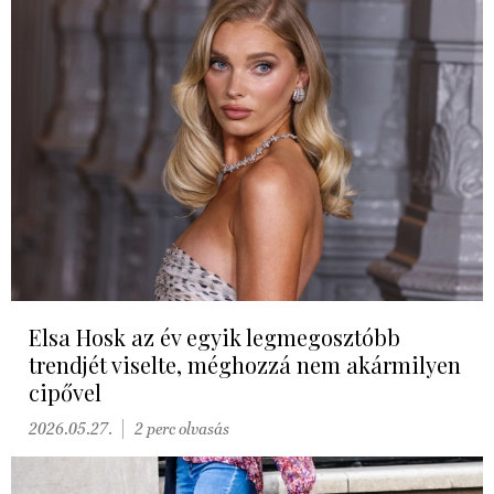
Elsa Hosk az év egyik legmegosztóbb
trendjét viselte, méghozzá nem akármilyen
cipővel
2026.05.27.
2 perc olvasás