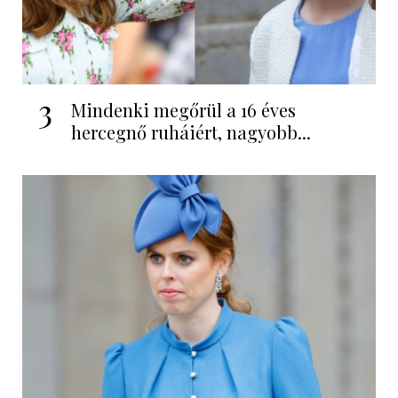
3
Mindenki megőrül a 16 éves
hercegnő ruháiért, nagyobb...