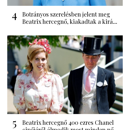
4
Botrányos szerelésben jelent meg
Beatrix hercegnő, kiakadtak a kirá...
5
Beatrix hercegnő 400 ezres Chanel
cipőjéről álmodik most minden nő