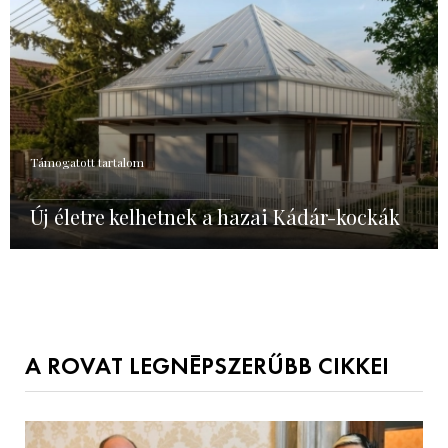
Támogatott tartalom
Új életre kelhetnek a hazai Kádár-kockák
A ROVAT LEGNÉPSZERŰBB CIKKEI