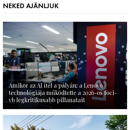
NEKED AJÁNLJUK
Támogatott tartalom
Amikor az AI ítél a pályán: a Lenovo
technológiája működtette a 2026-os foci-
vb legkritikusabb pillanatait