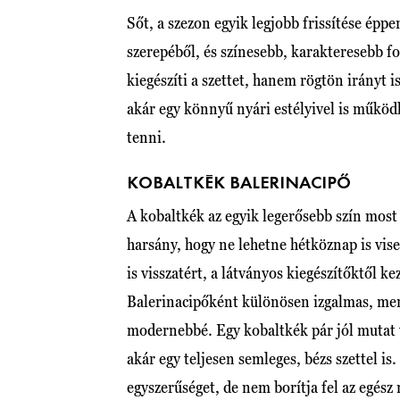
Sőt, a szezon egyik legjobb frissítése éppe
szerepéből, és színesebb, karakteresebb f
kiegészíti a szettet, hanem rögtön irányt 
akár egy könnyű nyári estélyivel is működ
tenni.
KOBALTKÉK BALERINACIPŐ
A kobaltkék az egyik legerősebb szín most
harsány, hogy ne lehetne hétköznap is vis
is visszatért, a látványos kiegészítőktől k
Balerinacipőként különösen izgalmas, mert
modernebbé. Egy kobaltkék pár jól mutat v
akár egy teljesen semleges, bézs szettel is
egyszerűséget, de nem borítja fel az egész