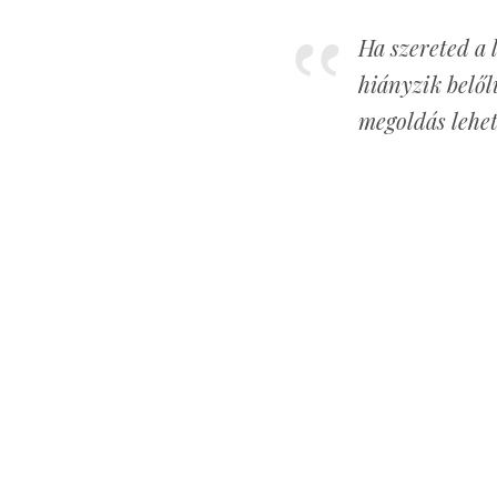
Ha szereted a 
hiányzik belől
megoldás lehe