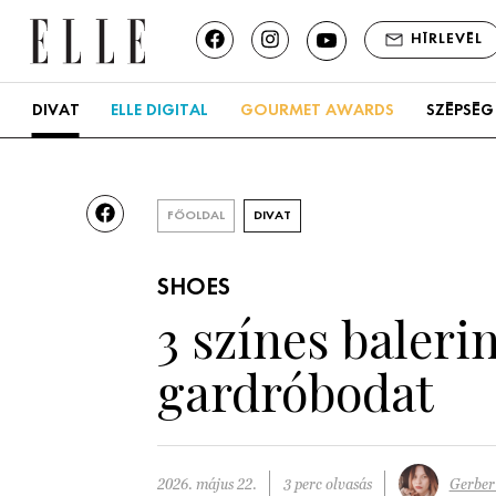
HÍRLEVÉL
DIVAT
ELLE DIGITAL
GOURMET AWARDS
SZÉPSÉG
FŐOLDAL
DIVAT
SHOES
3 színes baleri
gardróbodat
2026. május 22.
3 perc olvasás
Gerber