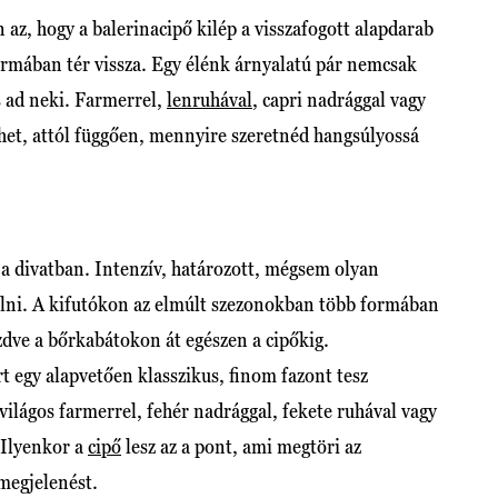
n az, hogy a balerinacipő kilép a visszafogott alapdarab
ormában tér vissza. Egy élénk árnyalatú pár nemcsak
is ad neki. Farmerrel,
lenruhával
, capri nadrággal vagy
het, attól függően, mennyire szeretnéd hangsúlyossá
 a divatban. Intenzív, határozott, mégsem olyan
elni. A kifutókon az elmúlt szezonokban több formában
ezdve a bőrkabátokon át egészen a cipőkig.
 egy alapvetően klasszikus, finom fazont tesz
ilágos farmerrel, fehér nadrággal, fekete ruhával vagy
. Ilyenkor a
cipő
lesz az a pont, ami megtöri az
 megjelenést.