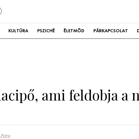
KULTÚRA
PSZICHÉ
ÉLETMÓD
PÁRKAPCSOLAT
nacipő, ami feldobja a 
 Petra