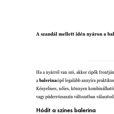
A szandál mellett idén nyáron a ba
Ha a nyárról van szó, akkor cipők frontjá
a
balerina
cipő legalább annyira praktiku
Kényelmes, nőies, könnyen kombinálható, 
vagy púderrózsaszín változatban választod
Hódít a színes balerina