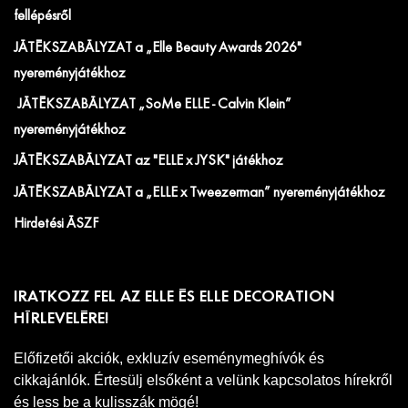
fellépésről
JÁTÉKSZABÁLYZAT a „Elle Beauty Awards 2026"
nyereményjátékhoz
JÁTÉKSZABÁLYZAT „SoMe ELLE - Calvin Klein”
nyereményjátékhoz
JÁTÉKSZABÁLYZAT az "ELLE x JYSK" játékhoz
JÁTÉKSZABÁLYZAT a „ELLE x Tweezerman” nyereményjátékhoz
Hirdetési ÁSZF
IRATKOZZ FEL AZ ELLE ÉS ELLE DECORATION
HÍRLEVELÉRE!
Előfizetői akciók, exkluzív eseménymeghívók és
cikkajánlók. Értesülj elsőként a velünk kapcsolatos hírekről
és less be a kulisszák mögé!