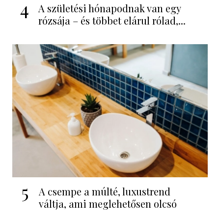
4
A születési hónapodnak van egy
rózsája – és többet elárul rólad,...
5
A csempe a múlté, luxustrend
váltja, ami meglehetősen olcsó