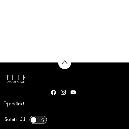
Írj nekünk!
Sötét mód