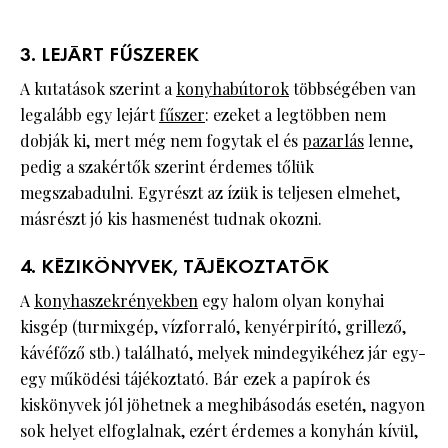
3. LEJÁRT FŰSZEREK
A kutatások szerint a
konyhabútorok
többségében van
legalább egy lejárt
fűszer
: ezeket a legtöbben nem
dobják ki, mert még nem fogytak el és
pazarlás
lenne,
pedig a szakértők szerint érdemes tőlük
megszabadulni. Egyrészt az ízük is teljesen elmehet,
másrészt jó kis hasmenést tudnak okozni.
4. KÉZIKÖNYVEK, TÁJÉKOZTATÓK
A
konyhaszekrényekben
egy halom olyan konyhai
kisgép (turmixgép, vízforraló, kenyérpirító, grillező,
kávéfőző stb.) található, melyek mindegyikéhez jár egy-
egy működési tájékoztató. Bár ezek a papírok és
kiskönyvek jól jöhetnek a meghibásodás esetén, nagyon
sok helyet elfoglalnak, ezért érdemes a konyhán kívül,