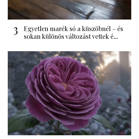
3
Egyetlen marék só a küszöbnél – és
sokan különös változást vettek é...