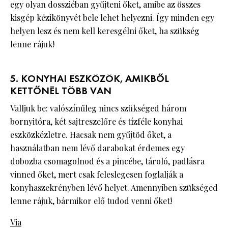
egy olyan dossziéban gyűjteni őket, amibe az összes
kisgép kézikönyvét bele lehet helyezni. Így minden egy
helyen lesz és nem kell keresgélni őket, ha szükség
lenne rájuk!
5. KONYHAI ESZKÖZÖK, AMIKBŐL
KETTŐNÉL TÖBB VAN
Valljuk be: valószínűleg nincs szükséged három
bornyitóra, két sajtreszelőre és tízféle konyhai
eszközkézletre. Hacsak nem gyűjtöd őket, a
használatban nem lévő darabokat érdemes egy
dobozba csomagolnod és a pincébe, tároló, padlásra
vinned őket, mert csak feleslegesen foglalják a
konyhaszekrényben lévő helyet. Amennyiben szükséged
lenne rájuk, bármikor elő tudod venni őket!
Via