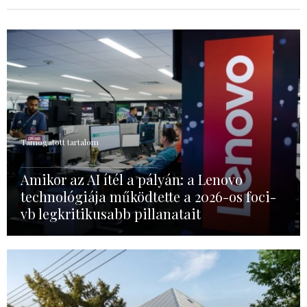
Támogatott tartalom
Amikor az AI ítél a pályán: a Lenovo
technológiája működtette a 2026-os foci-
vb legkritikusabb pillanatait