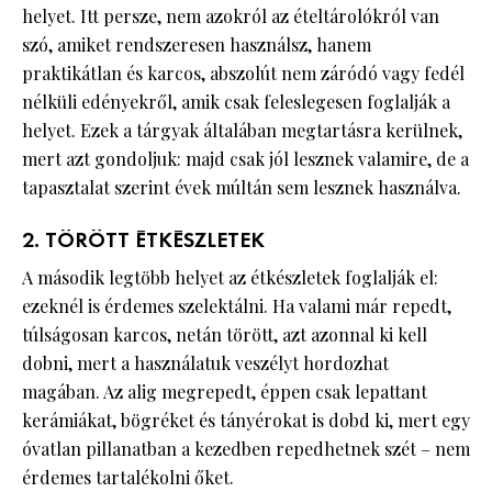
helyet. Itt persze, nem azokról az ételtárolókról van
szó, amiket rendszeresen használsz, hanem
praktikátlan és karcos, abszolút nem záródó vagy fedél
nélküli edényekről, amik csak feleslegesen foglalják a
helyet. Ezek a tárgyak általában megtartásra kerülnek,
mert azt gondoljuk: majd csak jól lesznek valamire, de a
tapasztalat szerint évek múltán sem lesznek használva.
2. TÖRÖTT ÉTKÉSZLETEK
A második legtöbb helyet az étkészletek foglalják el:
ezeknél is érdemes szelektálni. Ha valami már repedt,
túlságosan karcos, netán törött, azt azonnal ki kell
dobni, mert a használatuk veszélyt hordozhat
magában. Az alig megrepedt, éppen csak lepattant
kerámiákat, bögréket és tányérokat is dobd ki, mert egy
óvatlan pillanatban a kezedben repedhetnek szét – nem
érdemes tartalékolni őket.