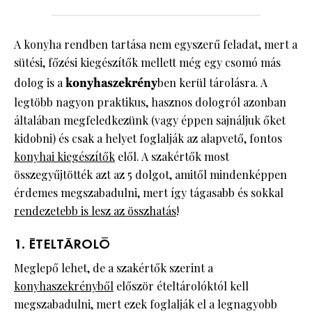
A konyha rendben tartása nem egyszerű feladat, mert a
sütési, főzési kiegészítők mellett még egy csomó más
dolog is a
konyhaszekrény
ben kerül tárolásra. A
legtöbb nagyon praktikus, hasznos dologról azonban
általában megfeledkezünk (vagy éppen sajnáljuk őket
kidobni) és csak a helyet foglalják az alapvető, fontos
konyhai kiegészítők
elől. A szakértők most
összegyűjtötték azt az 5 dolgot, amitől mindenképpen
érdemes megszabadulni, mert így tágasabb és sokkal
rendezetebb is lesz az összhatás
!
1. ÉTELTÁROLÓ
Meglepő lehet, de a szakértők szerint a
konyhaszekrényből
először ételtárolóktól kell
megszabadulni, mert ezek foglalják el a legnagyobb