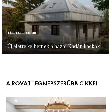
Támogatott tartalom
Új életre kelhetnek a hazai Kádár-kockák
A ROVAT LEGNÉPSZERŰBB CIKKEI