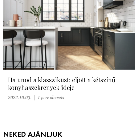
Ha unod a klasszikust: eljött a kétszínű
konyhaszekrények ideje
2022.10.03.
1 perc olvasás
NEKED AJÁNLJUK