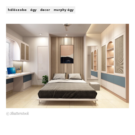
Kert és terasz
HÍRLEVÉL
hálószoba
ágy
decor
murphy ágy
© Shutterstock