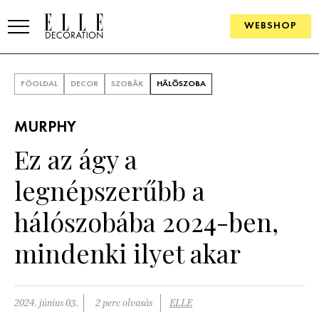
WEBSHOP
ELLE.HU
FŐOLDAL
DECOR
SZOBÁK
HÁLÓSZOBA
HÍREK
MURPHY
TRENDEK
Ez az ágy a
SZOBÁK
legnépszerűbb a
Konyha
ÖTLETEK
hálószobába 2024-ben,
Fürdőszoba
SZÉP TEREK
mindenki ilyet akar
Nappali
Szállodák és vendégházak
WEBSHOP
Hálószoba
Lakások
2024. június 03.
2 perc olvasás
ELLE