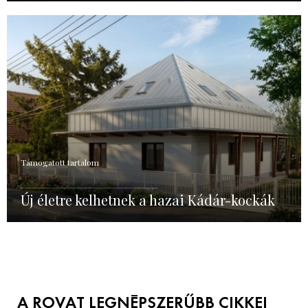
Támogatott tartalom
Új életre kelhetnek a hazai Kádár-kockák
A ROVAT LEGNÉPSZERŰBB CIKKEI