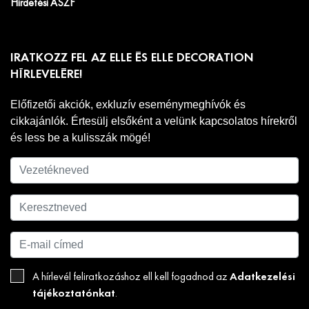
Hirdetési ÁSZF
IRATKOZZ FEL AZ ELLE ÉS ELLE DECORATION
HÍRLEVELÉRE!
Előfizetői akciók, exkluzív eseménymeghívók és
cikkajánlók. Értesülj elsőként a velünk kapcsolatos hírekről
és less be a kulisszák mögé!
Adatkezelési
A hírlevél feliratkozáshoz ell kell fogadnod az
tájékoztatónkat
.