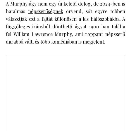
A Murphy
ágy
nem egy új keletű dolog, de 2024-ben is
hatalmas
népszerűségnek
örvend, sőt egyre többen
választják ezt a fajtát különösen a kis hálószobákba. A
függőleges irányból dönthető ágyat 1900-ban találta
fel William Lawrence Murphy, ami roppant népszerű
darabbá vált, és több komédiában is megjelent.