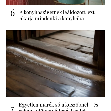
6
A konyhaszigetnek leáldozott, ezt
akarja mindenki a konyhába
Egyetlen marék só a küszöbnél – és
7
sokan különös változást vettek