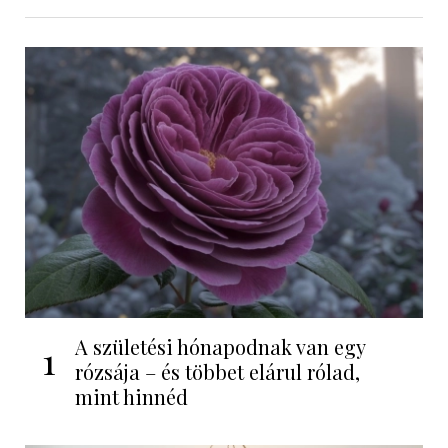
A születési hónapodnak van egy
1
rózsája – és többet elárul rólad,
mint hinnéd