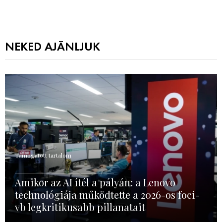
NEKED AJÁNLJUK
Támogatott tartalom
Amikor az AI ítél a pályán: a Lenovo
technológiája működtette a 2026-os foci-
vb legkritikusabb pillanatait