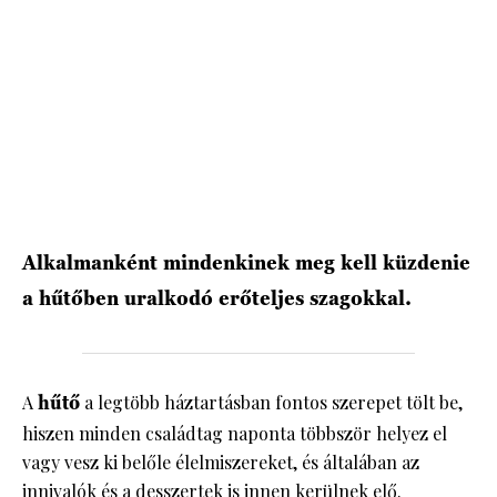
Alkalmanként mindenkinek meg kell küzdenie
a hűtőben uralkodó erőteljes szagokkal.
A
hűtő
a legtöbb háztartásban fontos szerepet tölt be,
hiszen minden családtag naponta többször helyez el
vagy vesz ki belőle élelmiszereket, és általában az
innivalók és a desszertek is innen kerülnek elő.