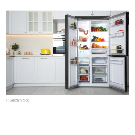
Kert és terasz
HÍRLEVÉL
© Shutterstock