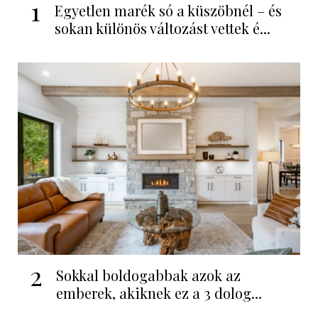
1
Egyetlen marék só a küszöbnél – és
sokan különös változást vettek é...
2
Sokkal boldogabbak azok az
emberek, akiknek ez a 3 dolog...