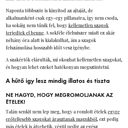
Naponta többször is kinyitod az ajtaját, de
alkalmanként csak egy-egy pillanatra, így nem csoda,
ha sokáig nem tűnik fel, hogy
kellemetlen szagok
terjedtek el benne
. A sokféle élelmiszer miatt ez akár
néhány óra alatt is kialakulhat, ám a szagok
felszámolása hosszabb időt vesz igénybe.
A szakértők elárulták, mi okozhat kellemetlen szagokat,
és hogyan lehet ezeket hatékonyan megszüntetni.
A hűtő így lesz mindig illatos és tiszta
NE HAGYD, HOGY MEGROMOLJANAK AZ
ÉTELEK!
Talán senkit nem lep meg, hogy a romlott ételek
egyre
erőteljesebb szagokat árasztanak magukból
, ezt pedig
más ételek is átvehetik, végül pedig az egész