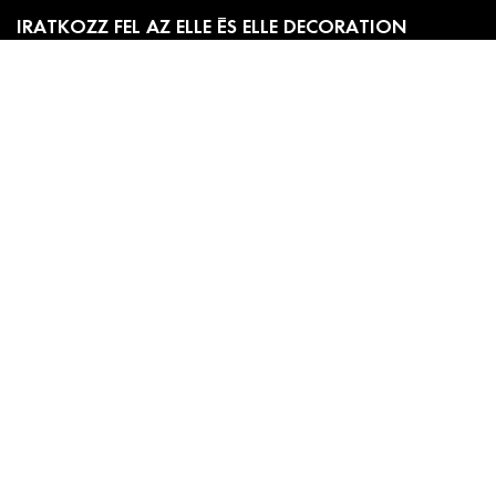
IRATKOZZ FEL AZ ELLE ÉS ELLE DECORATION
HÍRLEVELÉRE!
Előfizetői akciók, exkluzív eseménymeghívók és
cikkajánlók. Értesülj elsőként a velünk kapcsolatos hírekről
és less be a kulisszák mögé!
Adatkezelési
A hírlevél feliratkozáshoz ell kell fogadnod az
tájékoztatónkat
.