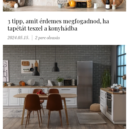
3 tipp, amit érdemes megfogadnod, ha
tapétát teszel a konyhádba
2024.05.15.
2 perc olvasás