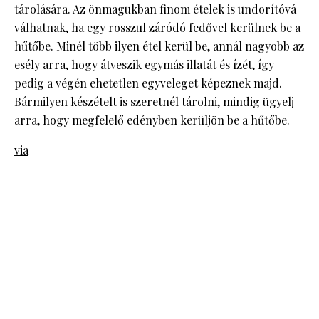
tárolására. Az önmagukban finom ételek is undorítóvá
válhatnak, ha egy rosszul záródó fedővel kerülnek be a
hűtőbe. Minél több ilyen étel kerül be, annál nagyobb az
esély arra, hogy
átveszik egymás illatát és ízét
, így
pedig a végén ehetetlen egyveleget képeznek majd.
Bármilyen készételt is szeretnél tárolni, mindig ügyelj
arra, hogy megfelelő edényben kerüljön be a hűtőbe.
via