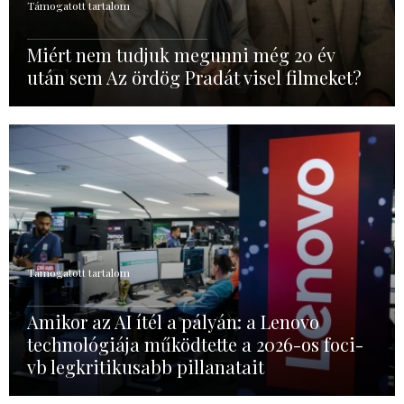
Támogatott tartalom
Miért nem tudjuk megunni még 20 év
után sem Az ördög Pradát visel filmeket?
Támogatott tartalom
Amikor az AI ítél a pályán: a Lenovo
technológiája működtette a 2026-os foci-
vb legkritikusabb pillanatait