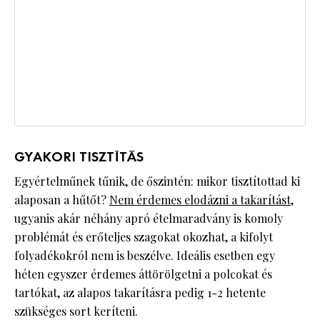
GYAKORI TISZTÍTÁS
Egyértelműnek tűnik, de őszintén: mikor tisztítottad ki
alaposan a hűtőt?
Nem érdemes elodázni a takarítást
,
ugyanis akár néhány apró ételmaradvány is komoly
problémát és erőteljes szagokat okozhat, a kifolyt
folyadékokról nem is beszélve. Ideális esetben egy
héten egyszer érdemes áttörölgetni a polcokat és
tartókat, az alapos takarításra pedig 1-2 hetente
szükséges sort keríteni.