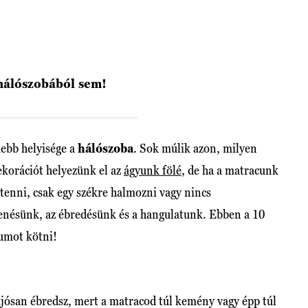
hálószobából sem!
ebb helyisége a
hálószoba
. Sok múlik azon, milyen
korációt helyezünk el az
ágyunk fölé
, de ha a matracunk
enni, csak egy székre halmozni vagy nincs
henésünk, az ébredésünk és a hangulatunk. Ebben a 10
umot kötni!
fájósan ébredsz, mert a matracod túl kemény vagy épp túl