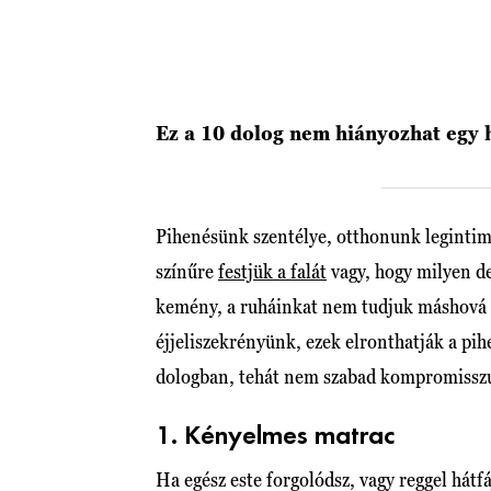
Ez a 10 dolog nem hiányozhat egy 
Pihenésünk szentélye, otthonunk legintim
színűre
festjük a falát
vagy, hogy milyen de
kemény, a ruháinkat nem tudjuk máshová t
éjjeliszekrényünk, ezek elronthatják a pi
dologban, tehát nem szabad kompromissz
1. Kényelmes matrac
Ha egész este forgolódsz, vagy reggel hát