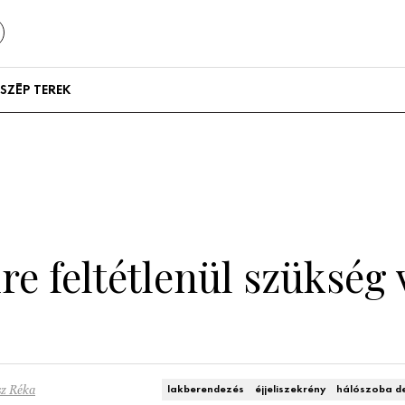
SZÉP TEREK
Szállodák és
vendégházak
Lakások
re feltétlenül szükség
sz Réka
lakberendezés
éjjeliszekrény
hálószoba d