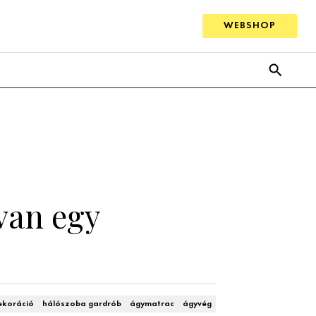
WEBSHOP
 van egy
ekoráció
hálószoba gardrób
ágymatrac
ágyvég