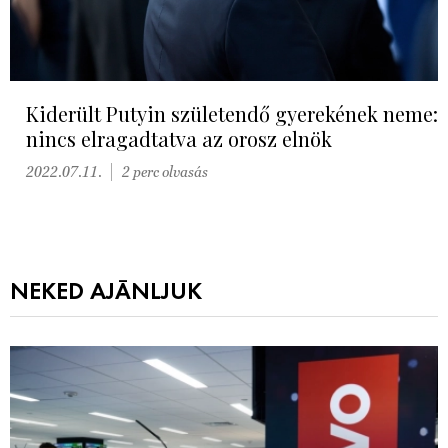
Kiderült Putyin születendő gyerekének neme:
nincs elragadtatva az orosz elnök
2022.07.11.
2 perc olvasás
NEKED AJÁNLJUK