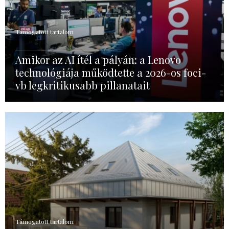
Támogatott tartalom
Amikor az AI ítél a pályán: a Lenovo
technológiája működtette a 2026-os foci-
vb legkritikusabb pillanatait
Támogatott tartalom