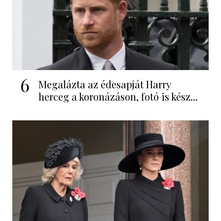
6
Megalázta az édesapját Harry
herceg a koronázáson, fotó is kész...