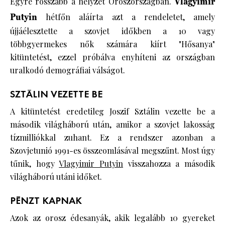
Egyre rosszabb a helyzet Oroszországban.
Vlagyimir
Putyin
hétfőn aláírta azt a rendeletet, amely
újjáélesztette a szovjet időkben a 10 vagy
többgyermekes nők számára kiírt "Hősanya"
kitüntetést, ezzel próbálva enyhíteni az országban
uralkodó demográfiai válságot.
SZTÁLIN VEZETTE BE
A kitüntetést eredetileg Joszif Sztálin vezette be a
második világháború után, amikor a szovjet lakosság
tízmilliókkal zuhant. Ez a rendszer azonban a
Szovjetunió 1991-es összeomlásával megszűnt. Most úgy
tűnik, hogy
Vlagyimir Putyin
visszahozza a második
világháború utáni időket.
PÉNZT KAPNAK
Azok az orosz édesanyák, akik legalább 10 gyereket