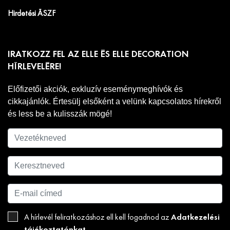
Hirdetési ÁSZF
IRATKOZZ FEL AZ ELLE ÉS ELLE DECORATION
HÍRLEVELÉRE!
Előfizetői akciók, exkluzív eseménymeghívók és
cikkajánlók. Értesülj elsőként a velünk kapcsolatos hírekről
és less be a kulisszák mögé!
Adatkezelési
A hírlevél feliratkozáshoz ell kell fogadnod az
tájékoztatónkat