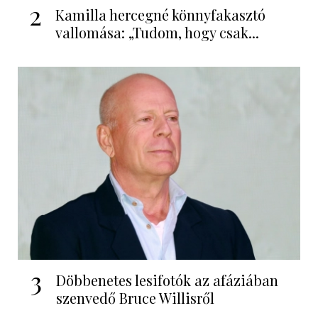
2
Kamilla hercegné könnyfakasztó
vallomása: „Tudom, hogy csak...
3
Döbbenetes lesifotók az afáziában
szenvedő Bruce Willisről