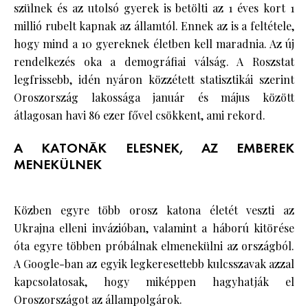
szülnek és az utolsó gyerek is betölti az 1 éves kort 1
millió rubelt kapnak az államtól. Ennek az is a feltétele,
hogy mind a 10 gyereknek életben kell maradnia. Az új
rendelkezés oka a demográfiai válság. A Roszstat
legfrissebb, idén nyáron közzétett statisztikái szerint
Oroszország lakossága január és május között
átlagosan havi 86 ezer fővel csökkent, ami rekord.
A KATONÁK ELESNEK, AZ EMBEREK
MENEKÜLNEK
Közben egyre több orosz katona életét veszti az
Ukrajna elleni invázióban, valamint a háború kitörése
óta egyre többen próbálnak elmenekülni az országból.
A Google-ban az egyik legkeresettebb kulcsszavak azzal
kapcsolatosak, hogy miképpen hagyhatják el
Oroszországot az állampolgárok.