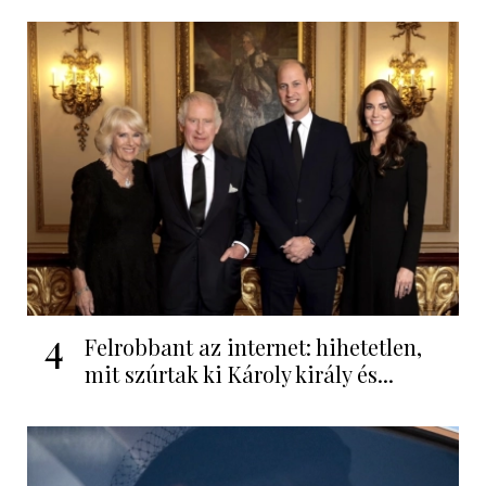
4
Felrobbant az internet: hihetetlen,
mit szúrtak ki Károly király és...