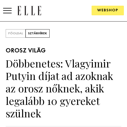
WEBSHOP
DIVAT
FŐOLDAL
SZTÁRHÍREK
ELLE DIGITAL
OROSZ VILÁG
GOURMET AWARDS
Döbbenetes: Vlagyimir
SZÉPSÉG
Putyin díjat ad azoknak
KULTÚRA
az orosz nőknek, akik
PSZICHÉ
legalább 10 gyereket
szülnek
ÉLETMÓD
PÁRKAPCSOLAT