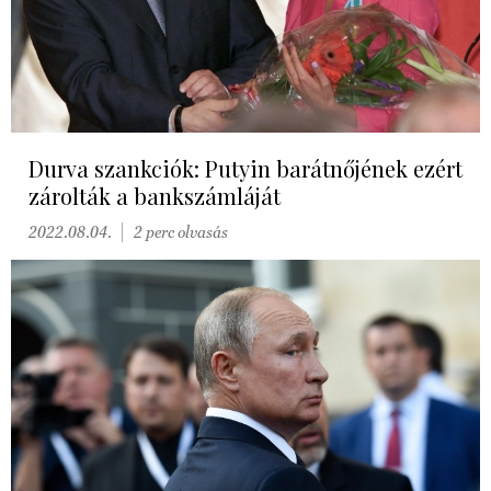
Durva szankciók: Putyin barátnőjének ezért
zárolták a bankszámláját
2022.08.04.
2 perc olvasás