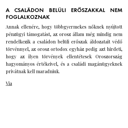
A CSALÁDON BELÜLI ERŐSZAKKAL NEM
FOGLALKOZNAK
Annak ellenére, hogy többgyermekes nőknek nyújtott
pénzügyi támogatást, az orosz állam még mindig nem
rendelkezik a családon belüli erőszak áldozatait védő
törvénnyel, az orosz ortodox egyház pedig azt hirdeti,
hogy az ilyen törvények ellentétesek Oroszország
hagyományos értékeivel, és a családi magánügyeknek
privátnak kell maradniuk.
Via