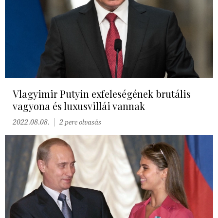
Vlagyimir Putyin exfeleségének brutális
vagyona és luxusvillái vannak
2022.08.08.
2 perc olvasás