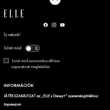
Írj nekünk!
Sötét mód
Sötét mód automatikus állítása
napszaknak megfelelően
INFORMÁCIÓK
JÁTÉKSZABÁLYZAT az „ELLE x Disney+” nyereményjátékhoz
Impresszum