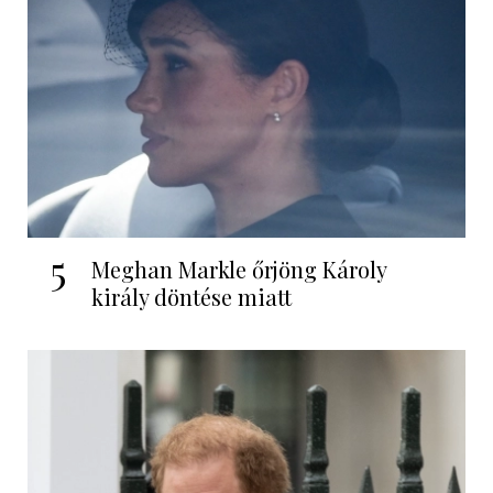
5
Meghan Markle őrjöng Károly
király döntése miatt